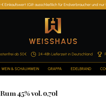
 € Einkaufswert (Gilt ausschließlich für Endverbraucher und nu
stenfrei ab 50€
24-48h Lieferzeit in Deutschland
WEIN & SCHAUMWEIN
GRAPPA
EDELBRAND
CO
Rum 45% vol. 0,70l