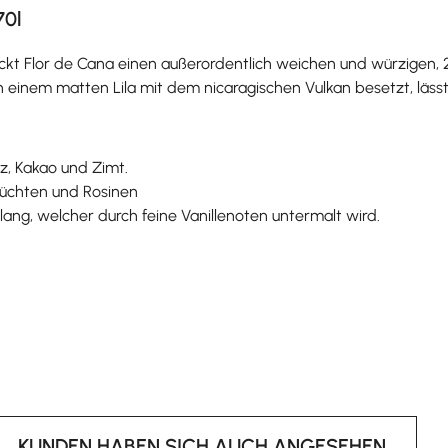
70l
ckt Flor de Cana einen außerordentlich weichen und würzigen, 20
 einem matten Lila mit dem nicaragischen Vulkan besetzt, lässt 
tz, Kakao und Zimt.
rüchten und Rosinen
lang, welcher durch feine Vanillenoten untermalt wird.
KUNDEN HABEN SICH AUCH ANGESEHEN