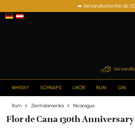
➡️ Versandkostenfrei ab 50
springen
Zur Hauptnavigation springen
Versandko
WHISKY
SCHNAPS
LIKÖR
RUM
GIN
Rum
Zentralamerika
Nicaragua
Flor de Cana 130th Anniversary 