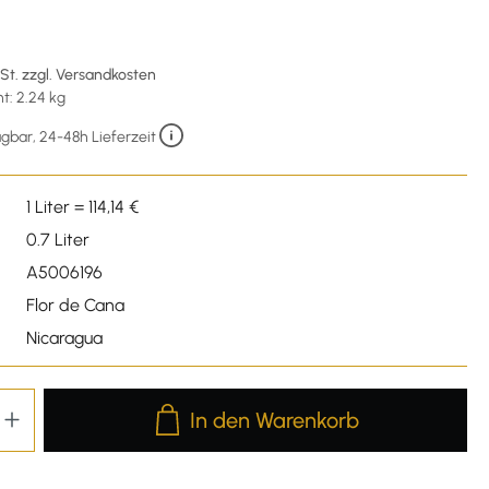
wSt. zzgl. Versandkosten
t: 2.24 kg
gbar, 24-48h Lieferzeit
1 Liter = 114,14 €
0.7 Liter
A5006196
Flor de Cana
Nicaragua
Produkt Anzahl: Gib den gewünschten We
In den Warenkorb