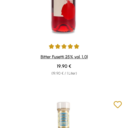
Durchschnittliche Bewertung von 5 von 5 Sternen
Bitter Fusetti 25% vol. 1,0l
Regulärer Preis:
19,90 €
(19,90 € / 1 Liter)