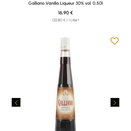
Durchschnittliche Bewertung von 4.9 von 5 Sternen
Galliano Vanilla Liqueur 30% vol. 0,50l
Regulärer Preis:
16,90 €
(33,80 € / 1 Liter)