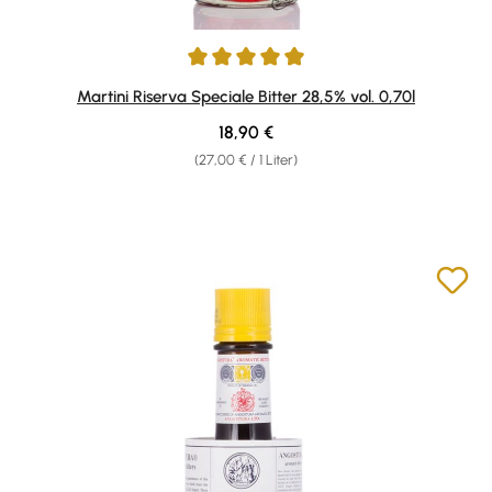
Durchschnittliche Bewertung von 5 von 5 Sternen
Martini Riserva Speciale Bitter 28,5% vol. 0,70l
Regulärer Preis:
18,90 €
(27,00 € / 1 Liter)