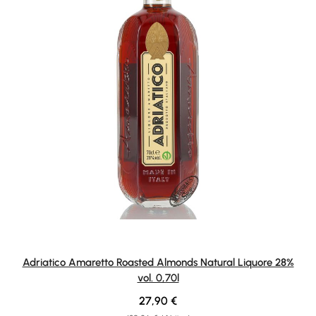
Adriatico Amaretto Roasted Almonds Natural Liquore 28%
vol. 0,70l
Regulärer Preis:
27,90 €