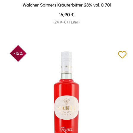
Durchschnittliche Bewertung von 4.93 von 5 Sternen
Walcher Saltners Kräuterbitter 28% vol. 0,70l
Regulärer Preis:
16,90 €
(24,14 € / 1 Liter)
-15%