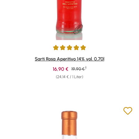
Durchschnittliche Bewertung von 5 von 5 Sternen
Sarti Rosa Aperitivo 14% vol. 0,70l
1
Verkaufspreis:
16,90 €
Regulärer Preis:
19,90 €
(24,14 € / 1 Liter)