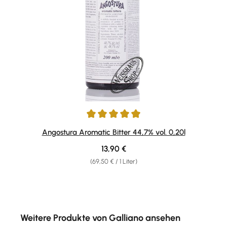
Durchschnittliche Bewertung von 4.94 von 5 Sternen
Angostura Aromatic Bitter 44,7% vol. 0,20l
Regulärer Preis:
13,90 €
(69,50 € / 1 Liter)
Produktgalerie überspringen
Weitere Produkte von Galliano ansehen