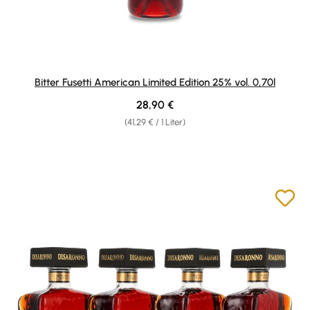
Bitter Fusetti American Limited Edition 25% vol. 0,70l
Regulärer Preis:
28,90 €
(41,29 € / 1 Liter)