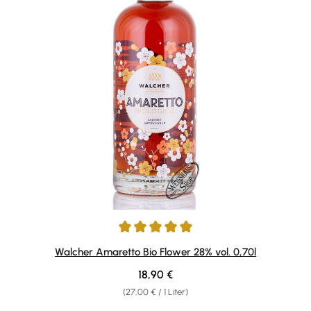
Durchschnittliche Bewertung von 4.91 von 5 Sternen
Walcher Amaretto Bio Flower 28% vol. 0,70l
Regulärer Preis:
18,90 €
(27,00 € / 1 Liter)