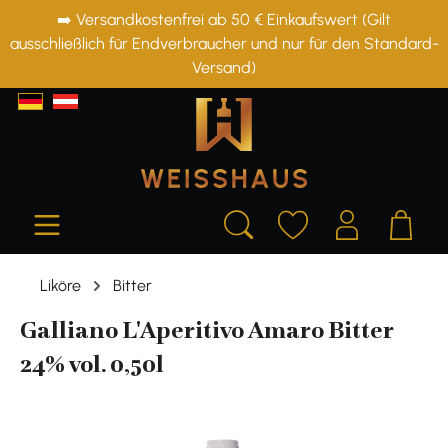
➡️ Versandkostenfrei ab 50 € Einkaufswert (Gilt
alt springen
ausschließlich für Endverbraucher und nur für den Standard-
Versand)
Liköre
Bitter
Galliano L'Aperitivo Amaro Bitter
24% vol. 0,50l
Bildergalerie überspringen