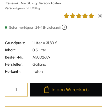
Preise inkl. MwSt. zzgl. Versandkosten
Versandgewicht: 1.08 kg
(4)
Durchschnittliche Bewert
Sofort verfügbar, 24-48h Lieferzeit
Grundpreis:
1 Liter = 31,80 €
Inhalt:
0.5 Liter
Bestell-Nr.:
A5002689
Hersteller:
Galliano
Herkunft:
Italien
Produkt Anzahl: Gib den gewünscht
In den Warenkorb