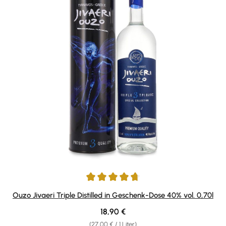
Durchschnittliche Bewertung von 4.67 von 5 Sternen
Ouzo Jivaeri Triple Distilled in Geschenk-Dose 40% vol. 0,70l
Regulärer Preis:
18,90 €
(27,00 € / 1 Liter)