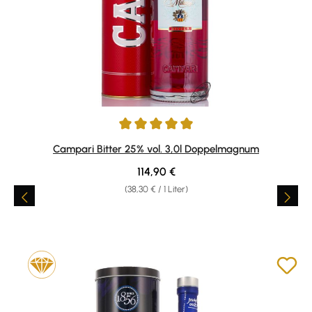
Durchschnittliche Bewertung von 5 von 5 Sternen
Campari Bitter 25% vol. 3,0l Doppelmagnum
Regulärer Preis:
114,90 €
(38,30 € / 1 Liter)