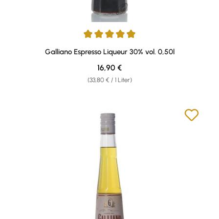
Durchschnittliche Bewertung von 4.92 von 5 Sternen
Galliano Espresso Liqueur 30% vol. 0,50l
Regulärer Preis:
16,90 €
(33,80 € / 1 Liter)