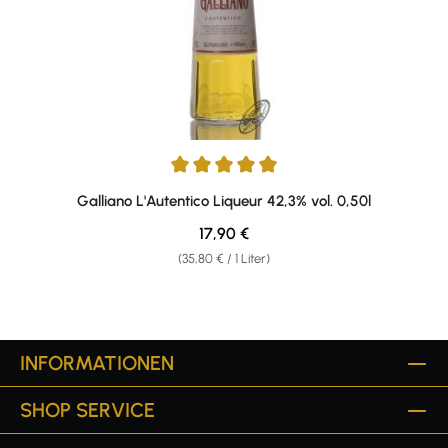
Durchschnittliche Bewertung von 4.89 von 5 Sternen
Galliano L'Autentico Liqueur 42,3% vol. 0,50l
Regulärer Preis:
17,90 €
(35,80 € / 1 Liter)
INFORMATIONEN
SHOP SERVICE