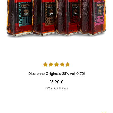
Durchschnittliche Bewertung von 4.82 von 5 Sternen
Disaronno Originale 28% vol. 0,70l
Regulärer Preis:
15,90 €
(22,71 € / 1 Liter)