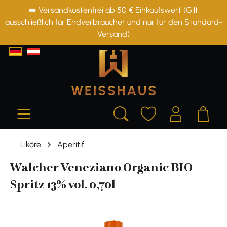
➡️ Versandkostenfrei ab 50 € Einkaufswert (Gilt
alt springen
ausschließlich für Endverbraucher und nur für den Standard-
Versand)
Liköre
Aperitif
Walcher Veneziano Organic BIO
Spritz 13% vol. 0,70l
Bildergalerie überspringen