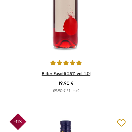
Durchschnittliche Bewertung von 5 von 5 Sternen
Bitter Fusetti 25% vol. 1,0l
Regulärer Preis:
19,90 €
(19,90 € / 1 Liter)
-11%