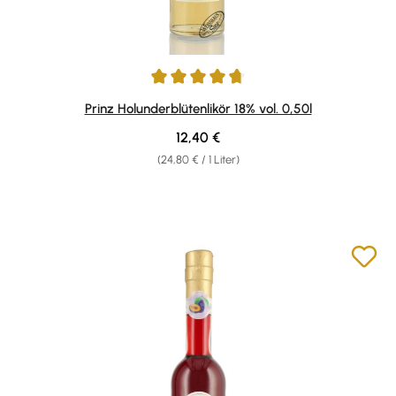
Durchschnittliche Bewertung von 4.85 von 5 Sternen
Prinz Holunderblütenlikör 18% vol. 0,50l
Regulärer Preis:
12,40 €
(24,80 € / 1 Liter)