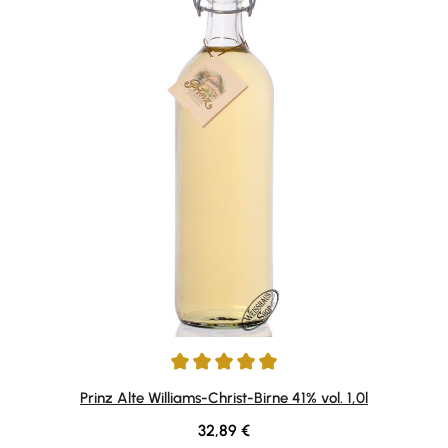
Durchschnittliche Bewertung von 4.95 von 5 Sternen
Prinz Alte Williams-Christ-Birne 41% vol. 1,0l
Regulärer Preis:
32,89 €