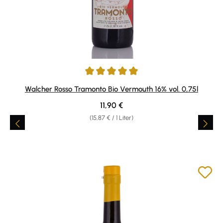
Durchschnittliche Bewertung von 5 von 5 Sternen
Walcher Rosso Tramonto Bio Vermouth 16% vol. 0,75l
Regulärer Preis:
11,90 €
(15,87 € / 1 Liter)