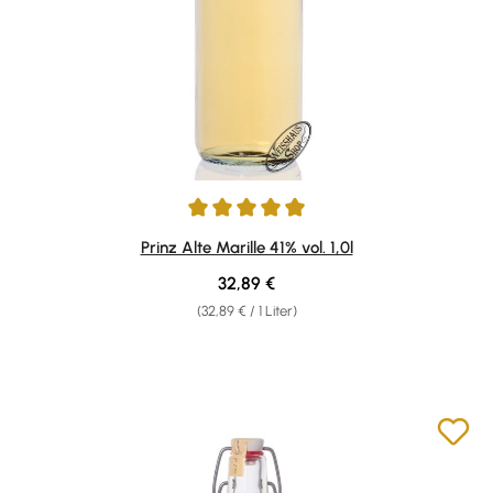
Durchschnittliche Bewertung von 4.96 von 5 Sternen
Prinz Alte Marille 41% vol. 1,0l
Regulärer Preis:
32,89 €
(32,89 € / 1 Liter)