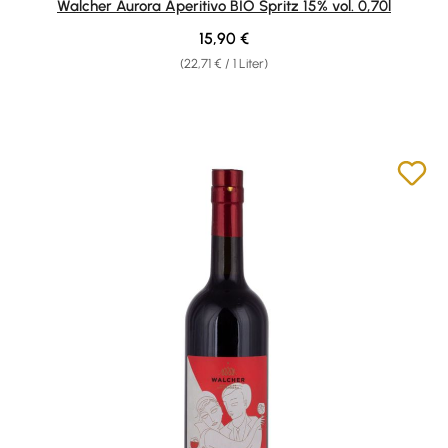
Walcher Aurora Aperitivo BIO Spritz 15% vol. 0,70l
Regulärer Preis:
15,90 €
(22,71 € / 1 Liter)