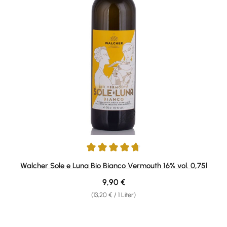
Durchschnittliche Bewertung von 4.83 von 5 Sternen
Walcher Sole e Luna Bio Bianco Vermouth 16% vol. 0,75l
Regulärer Preis:
9,90 €
(13,20 € / 1 Liter)