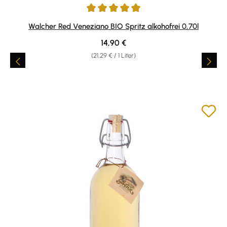
Durchschnittliche Bewertung von 5 von 5 Sternen
Walcher Red Veneziano BIO Spritz alkohofrei 0,70l
Regulärer Preis:
14,90 €
(21,29 € / 1 Liter)