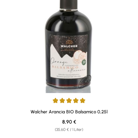
Durchschnittliche Bewertung von 5 von 5 Sternen
Walcher Arancia BIO Balsamico 0,25l
Regulärer Preis:
8,90 €
(35,60 € / 1 Liter)