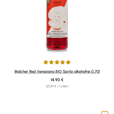
Durchschnittliche Bewertung von 5 von 5 Sternen
Walcher Red Veneziano BIO Spritz alkohofrei 0,70l
Regulärer Preis:
14,90 €
(21,29 € / 1 Liter)