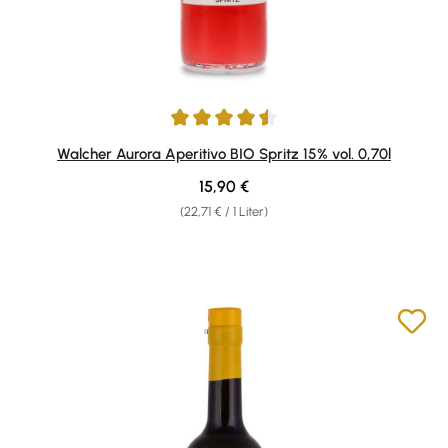
Durchschnittliche Bewertung von 4.5 von 5 Sternen
Walcher Aurora Aperitivo BIO Spritz 15% vol. 0,70l
Regulärer Preis:
15,90 €
(22,71 € / 1 Liter)