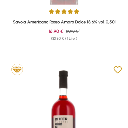
Durchschnittliche Bewertung von 5 von 5 Sternen
Savoia Americano Rosso Amaro Dolce 18,6% vol. 0,50l
1
Verkaufspreis:
16,90 €
Regulärer Preis:
19,90 €
(33,80 € / 1 Liter)