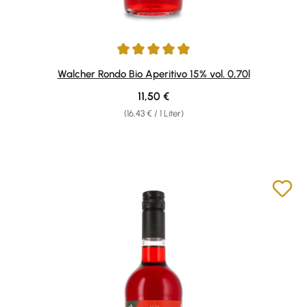
Durchschnittliche Bewertung von 4.95 von 5 Sternen
Walcher Rondo Bio Aperitivo 15% vol. 0,70l
Regulärer Preis:
11,50 €
(16,43 € / 1 Liter)