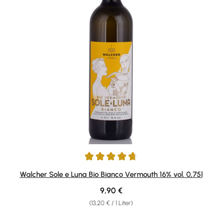
Durchschnittliche Bewertung von 4.83 von 5 Sternen
Walcher Sole e Luna Bio Bianco Vermouth 16% vol. 0,75l
Regulärer Preis:
9,90 €
(13,20 € / 1 Liter)