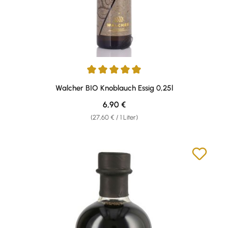
Durchschnittliche Bewertung von 5 von 5 Sternen
Walcher BIO Knoblauch Essig 0,25l
Regulärer Preis:
6,90 €
(27,60 € / 1 Liter)