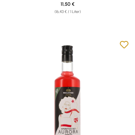
Regulärer Preis:
11,50 €
(16,43 € / 1 Liter)