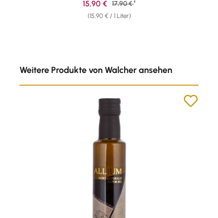
1
Verkaufspreis:
15,90 €
Regulärer Preis:
17,90 €
(15,90 € / 1 Liter)
Produktgalerie überspringen
Weitere Produkte von Walcher ansehen