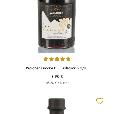
Durchschnittliche Bewertung von 5 von 5 Sternen
Walcher Limone BIO Balsamico 0,25l
Regulärer Preis:
8,90 €
(35,60 € / 1 Liter)