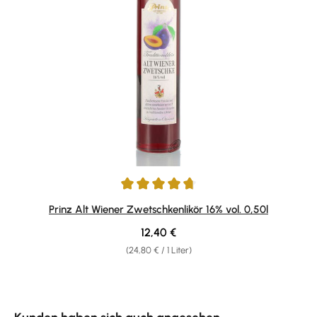
Durchschnittliche Bewertung von 4.85 von 5 Sternen
Prinz Alt Wiener Zwetschkenlikör 16% vol. 0,50l
Regulärer Preis:
12,40 €
(24,80 € / 1 Liter)
Produktgalerie überspringen