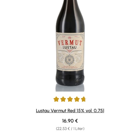
Durchschnittliche Bewertung von 4.75 von 5 Sternen
Lustau Vermut Red 15% vol. 0,75l
Regulärer Preis:
16,90 €
(22,53 € / 1 Liter)