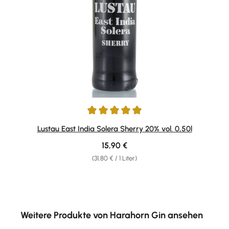
Durchschnittliche Bewertung von 5 von 5 Sternen
Lustau East India Solera Sherry 20% vol. 0,50l
Regulärer Preis:
15,90 €
(31,80 € / 1 Liter)
Produktgalerie überspringen
Weitere Produkte von Harahorn Gin ansehen