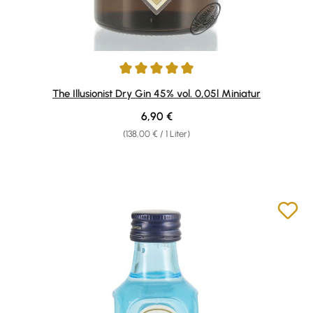
Durchschnittliche Bewertung von 5 von 5 Sternen
The Illusionist Dry Gin 45% vol. 0,05l Miniatur
Regulärer Preis:
6,90 €
(138,00 € / 1 Liter)