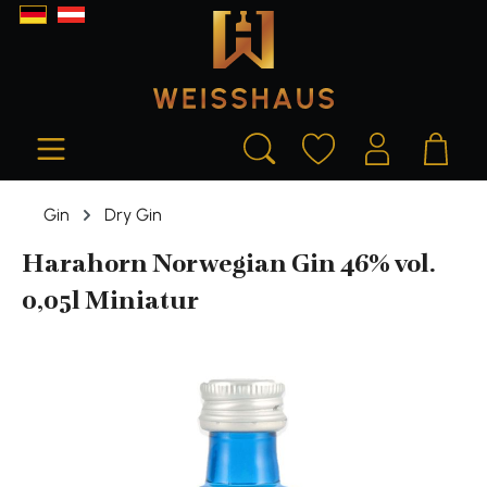
alt springen
Gin
Dry Gin
Harahorn Norwegian Gin 46% vol.
0,05l Miniatur
Bildergalerie überspringen