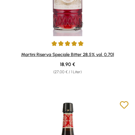
Durchschnittliche Bewertung von 5 von 5 Sternen
Martini Riserva Speciale Bitter 28,5% vol. 0,70l
Regulärer Preis:
18,90 €
(27,00 € / 1 Liter)