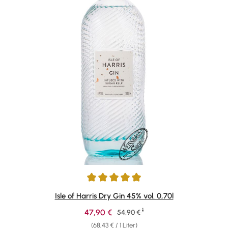
Durchschnittliche Bewertung von 4.92 von 5 Sternen
Isle of Harris Dry Gin 45% vol. 0,70l
1
Verkaufspreis:
47,90 €
Regulärer Preis:
54,90 €
(68,43 € / 1 Liter)