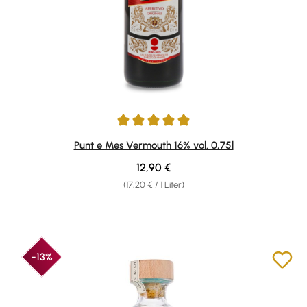
Durchschnittliche Bewertung von 4.9 von 5 Sternen
Punt e Mes Vermouth 16% vol. 0,75l
Regulärer Preis:
12,90 €
(17,20 € / 1 Liter)
-13%