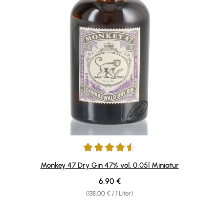
Durchschnittliche Bewertung von 4.61 von 5 Sternen
Monkey 47 Dry Gin 47% vol. 0,05l Miniatur
Regulärer Preis:
6,90 €
(138,00 € / 1 Liter)