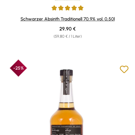
Durchschnittliche Bewertung von 4.89 von 5 Sternen
Schwarzer Absinth Traditionell 70,9% vol. 0,50l
Regulärer Preis:
29,90 €
(59,80 € / 1 Liter)
-25%