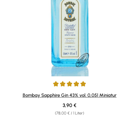
Durchschnittliche Bewertung von 5 von 5 Sternen
Bombay Sapphire Gin 43% vol. 0,05l Miniatur
Regulärer Preis:
3,90 €
(78,00 € / 1 Liter)