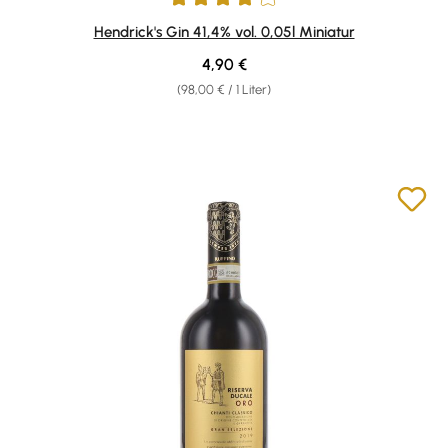
Durchschnittliche Bewertung von 4 von 5 Sternen
Hendrick's Gin 41,4% vol. 0,05l Miniatur
Regulärer Preis:
4,90 €
(98,00 € / 1 Liter)