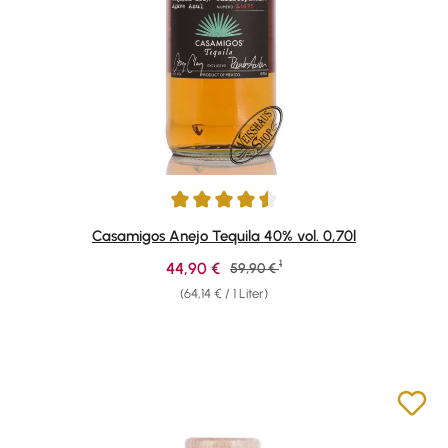
Durchschnittliche Bewertung von 4.53 von 5 Sternen
Casamigos Anejo Tequila 40% vol. 0,70l
1
Verkaufspreis:
44,90 €
Regulärer Preis:
59,90 €
(64,14 € / 1 Liter)