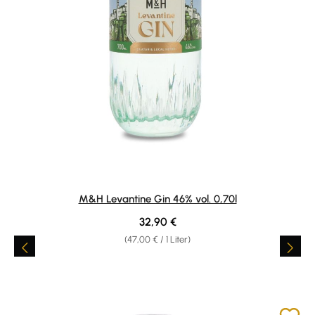
M&H Levantine Gin 46% vol. 0,70l
Regulärer Preis:
32,90 €
(47,00 € / 1 Liter)