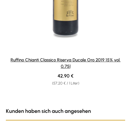
Ruffino Chianti Classico Riserva Ducale Oro 2019 15% vol.
0,75l
Regulärer Preis:
42,90 €
(57,20 € / 1 Liter)
Produktgalerie überspringen
Kunden haben sich auch angesehen