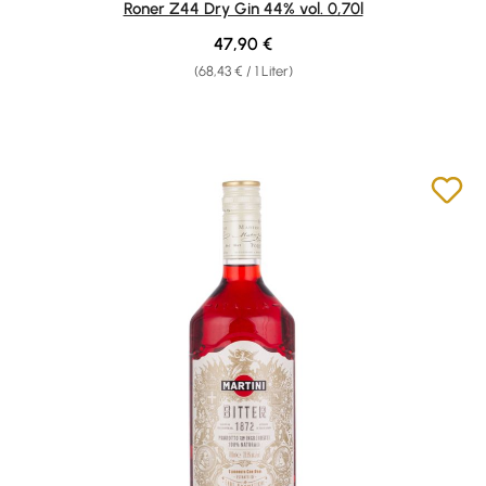
Roner Z44 Dry Gin 44% vol. 0,70l
Regulärer Preis:
47,90 €
(68,43 € / 1 Liter)