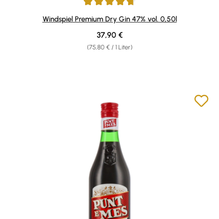
Durchschnittliche Bewertung von 4.77 von 5 Sternen
Windspiel Premium Dry Gin 47% vol. 0,50l
Regulärer Preis:
37,90 €
(75,80 € / 1 Liter)