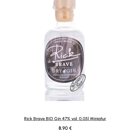
Rick Brave BIO Gin 47% vol. 0,05l Miniatur
Regulärer Preis:
8,90 €