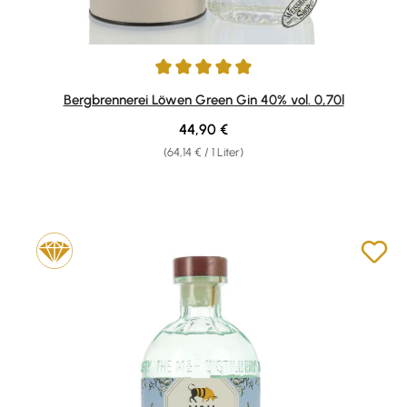
Durchschnittliche Bewertung von 5 von 5 Sternen
Bergbrennerei Löwen Green Gin 40% vol. 0,70l
Regulärer Preis:
44,90 €
(64,14 € / 1 Liter)