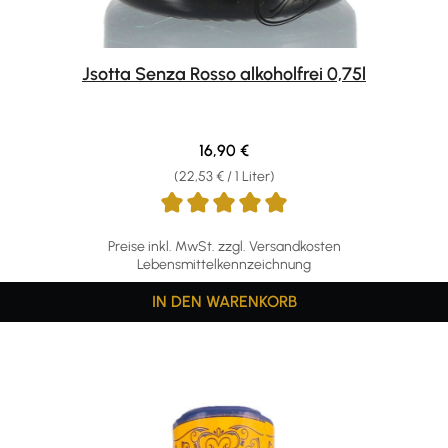
Jsotta Senza Rosso alkoholfrei 0,75l
Regulärer Preis:
16,90 €
(22,53 € / 1 Liter)
Preise inkl. MwSt. zzgl. Versandkosten
Lebensmittelkennzeichnung
IN DEN WARENKORB