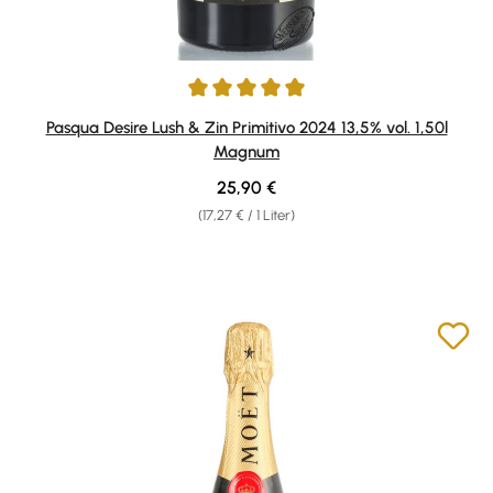
Durchschnittliche Bewertung von 5 von 5 Sternen
Pasqua Desire Lush & Zin Primitivo 2024 13,5% vol. 1,50l
Magnum
Regulärer Preis:
25,90 €
(17,27 € / 1 Liter)