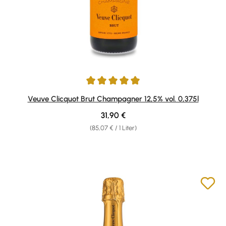
Durchschnittliche Bewertung von 5 von 5 Sternen
Veuve Clicquot Brut Champagner 12,5% vol. 0,375l
Regulärer Preis:
31,90 €
(85,07 € / 1 Liter)