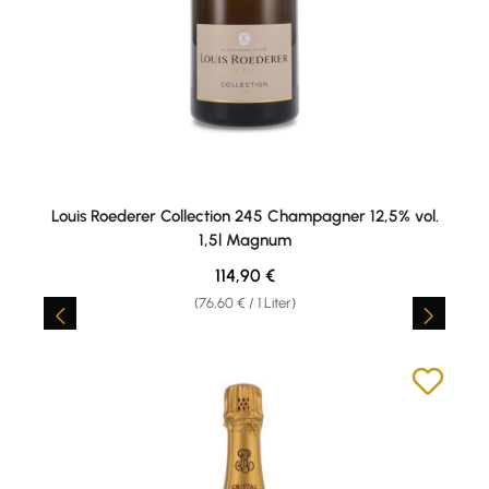
Louis Roederer Collection 245 Champagner 12,5% vol.
1,5l Magnum
Regulärer Preis:
114,90 €
(76,60 € / 1 Liter)