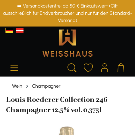
➡️ Versandkostenfrei ab 50 € Einkaufswert (Gilt
alt springen
ausschließlich für Endverbraucher und nur für den Standard-
Versand)
Wein
Champagner
Louis Roederer Collection 246
Champagner 12,5% vol. 0,375l
Bildergalerie überspringen