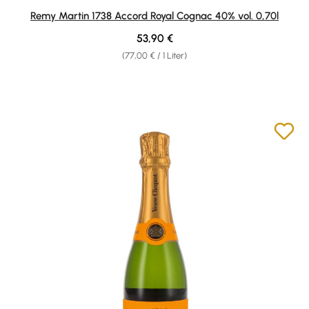
Durchschnittliche Bewertung von 4.79 von 5 Sternen
Remy Martin 1738 Accord Royal Cognac 40% vol. 0,70l
Regulärer Preis:
53,90 €
(77,00 € / 1 Liter)