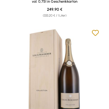
vol. 0,75l in Geschenkkarton
Regulärer Preis:
249,90 €
(333,20 € / 1 Liter)