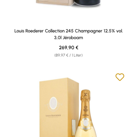
Louis Roederer Collection 245 Champagner 12,5% vol.
3,0l Jéroboam
Regulärer Preis:
269,90 €
(89,97 € / 1 Liter)