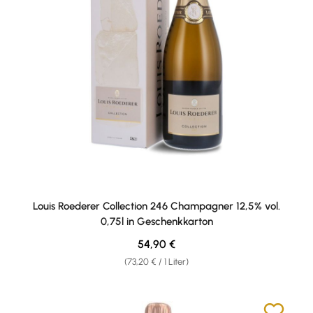
Louis Roederer Collection 246 Champagner 12,5% vol.
0,75l in Geschenkkarton
Regulärer Preis:
54,90 €
(73,20 € / 1 Liter)