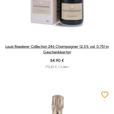
Louis Roederer Collection 246 Champagner 12,5% vol. 0,75l in
Geschenkkarton
Regulärer Preis:
54,90 €
(73,20 € / 1 Liter)