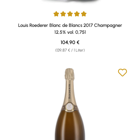
Durchschnittliche Bewertung von 5 von 5 Sternen
Louis Roederer Blanc de Blancs 2017 Champagner
12,5% vol. 0,75l
Regulärer Preis:
104,90 €
(139,87 € / 1 Liter)