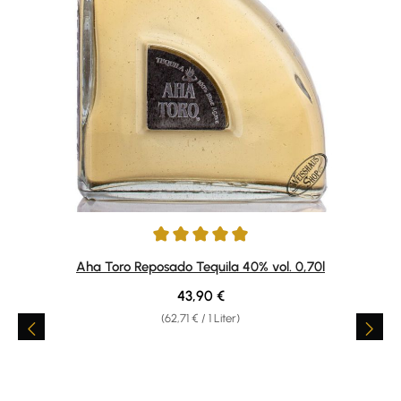
Durchschnittliche Bewertung von 4.9 von 5 Sternen
Aha Toro Reposado Tequila 40% vol. 0,70l
Regulärer Preis:
43,90 €
(62,71 € / 1 Liter)