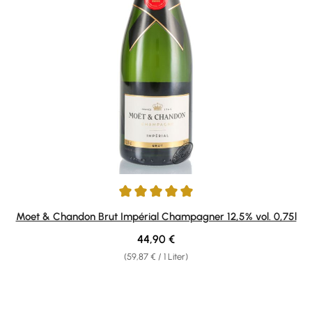
Durchschnittliche Bewertung von 5 von 5 Sternen
Moet & Chandon Brut Impérial Champagner 12,5% vol. 0,75l
Regulärer Preis:
44,90 €
(59,87 € / 1 Liter)