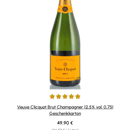
Durchschnittliche Bewertung von 5 von 5 Sternen
Veuve Clicquot Brut Champagner 12,5% vol. 0,75l
Geschenkkarton
Regulärer Preis:
49,90 €