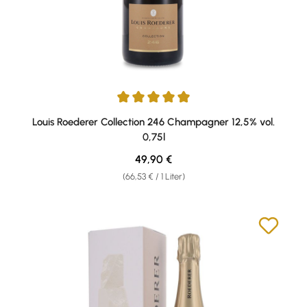
Durchschnittliche Bewertung von 5 von 5 Sternen
Louis Roederer Collection 246 Champagner 12,5% vol.
0,75l
Regulärer Preis:
49,90 €
(66,53 € / 1 Liter)