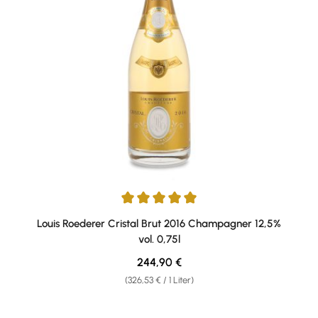
Durchschnittliche Bewertung von 5 von 5 Sternen
Louis Roederer Cristal Brut 2016 Champagner 12,5%
vol. 0,75l
Regulärer Preis:
244,90 €
(326,53 € / 1 Liter)