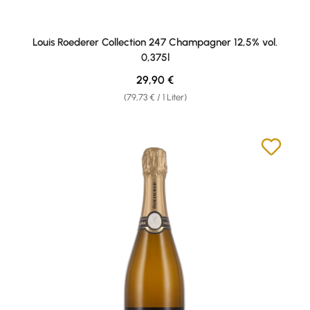
Louis Roederer Collection 247 Champagner 12,5% vol.
0,375l
Regulärer Preis:
29,90 €
(79,73 € / 1 Liter)