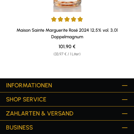
Durchschnittliche Bewertung von 5 von 5 Sternen
Maison Sainte Marguerite Rosé 2024 12,5% vol. 3,0l
Doppelmagnum
Regulärer Preis:
101,90 €
(33,97 € / 1 Liter)
INFORMATIONEN
SHOP SERVICE
ZAHLARTEN & VERSAND
BUSINESS