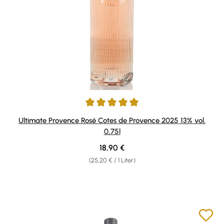
Durchschnittliche Bewertung von 5 von 5 Sternen
Ultimate Provence Rosé Cotes de Provence 2025 13% vol.
0,75l
Regulärer Preis:
18,90 €
(25,20 € / 1 Liter)