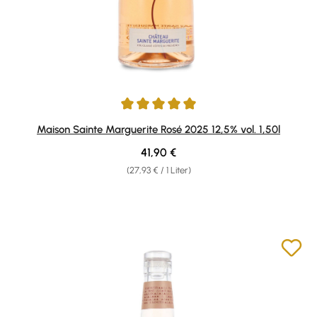
Durchschnittliche Bewertung von 5 von 5 Sternen
Maison Sainte Marguerite Rosé 2025 12,5% vol. 1,50l
Regulärer Preis:
41,90 €
(27,93 € / 1 Liter)