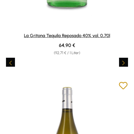
La Gritona Tequila Reposado 40% vol. 0,70l
Regulärer Preis:
64,90 €
(92,71 € / 1 Liter)