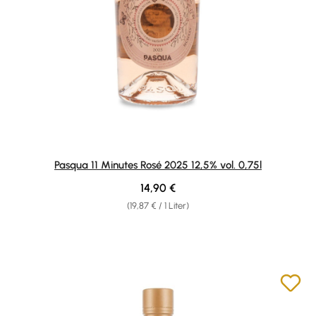
Pasqua 11 Minutes Rosé 2025 12,5% vol. 0,75l
Regulärer Preis:
14,90 €
(19,87 € / 1 Liter)