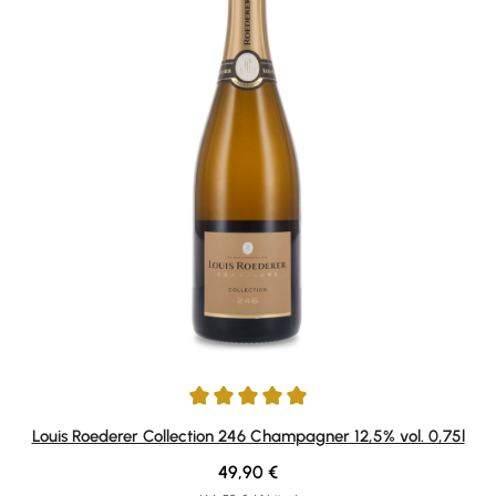
Durchschnittliche Bewertung von 5 von 5 Sternen
Louis Roederer Collection 246 Champagner 12,5% vol. 0,75l
Regulärer Preis:
49,90 €