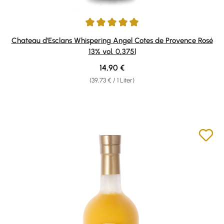
Durchschnittliche Bewertung von 5 von 5 Sternen
Chateau d'Esclans Whispering Angel Cotes de Provence Rosé
13% vol. 0,375l
Regulärer Preis:
14,90 €
(39,73 € / 1 Liter)