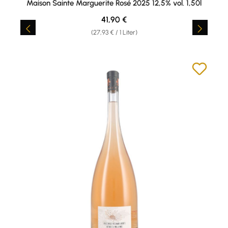
Maison Sainte Marguerite Rosé 2025 12,5% vol. 1,50l
Regulärer Preis:
41,90 €
(27,93 € / 1 Liter)