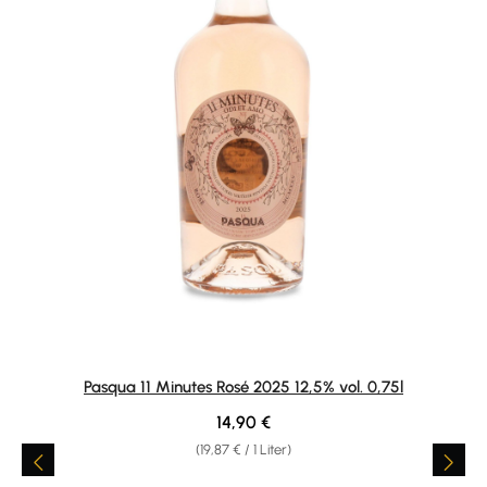
Pasqua 11 Minutes Rosé 2025 12,5% vol. 0,75l
Regulärer Preis:
14,90 €
(19,87 € / 1 Liter)