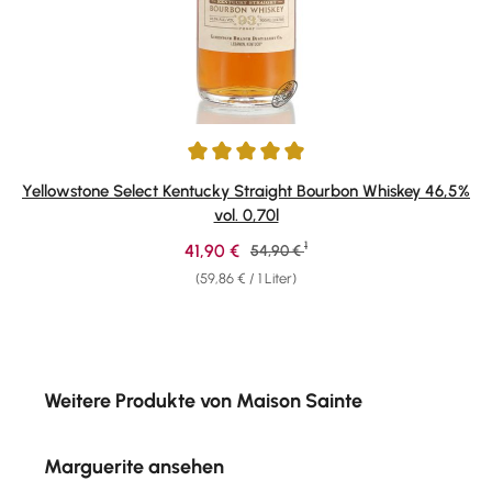
Durchschnittliche Bewertung von 5 von 5 Sternen
Yellowstone Select Kentucky Straight Bourbon Whiskey 46,5%
vol. 0,70l
1
Verkaufspreis:
41,90 €
Regulärer Preis:
54,90 €
(59,86 € / 1 Liter)
Produktgalerie überspringen
Weitere Produkte von Maison Sainte
Marguerite ansehen