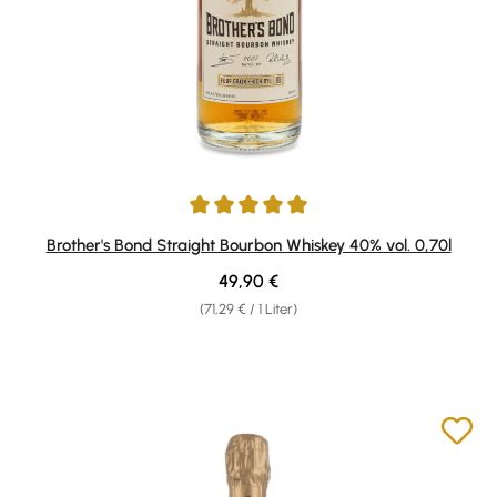
Durchschnittliche Bewertung von 4.9 von 5 Sternen
Brother's Bond Straight Bourbon Whiskey 40% vol. 0,70l
Regulärer Preis:
49,90 €
(71,29 € / 1 Liter)