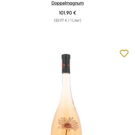
Doppelmagnum
Regulärer Preis:
101,90 €
(33,97 € / 1 Liter)