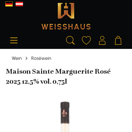
alt springen
Wein
Roséwein
Maison Sainte Marguerite Rosé
2025 12,5% vol. 0,75l
Bildergalerie überspringen