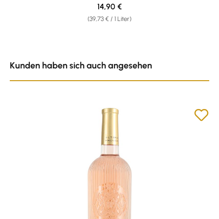
Regulärer Preis:
14,90 €
(39,73 € / 1 Liter)
Produktgalerie überspringen
Kunden haben sich auch angesehen