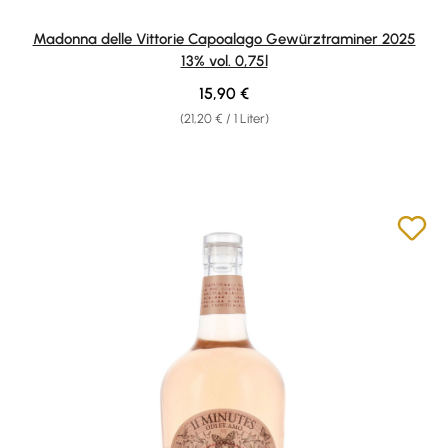
Madonna delle Vittorie Capoalago Gewürztraminer 2025
13% vol. 0,75l
Regulärer Preis:
15,90 €
(21,20 € / 1 Liter)