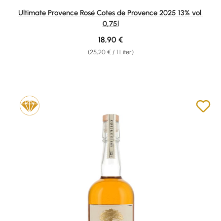
Durchschnittliche Bewertung von 5 von 5 Sternen
Ultimate Provence Rosé Cotes de Provence 2025 13% vol.
0,75l
Regulärer Preis:
18,90 €
(25,20 € / 1 Liter)