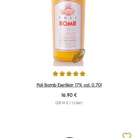
Durchschnittliche Bewertung von 4.88 von 5 Sternen
Poli Bomb Eierlikör 17% vol. 0,70l
Regulärer Preis:
16,90 €
(24,14 € / 1 Liter)