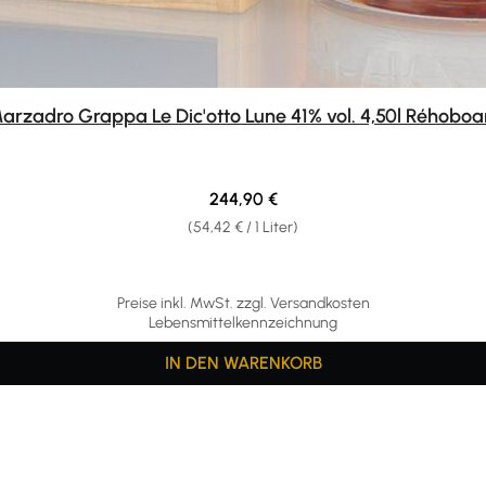
arzadro Grappa Le Dic'otto Lune 41% vol. 4,50l Réhobo
Regulärer Preis:
244,90 €
(54,42 € / 1 Liter)
Preise inkl. MwSt. zzgl. Versandkosten
Lebensmittelkennzeichnung
IN DEN WARENKORB