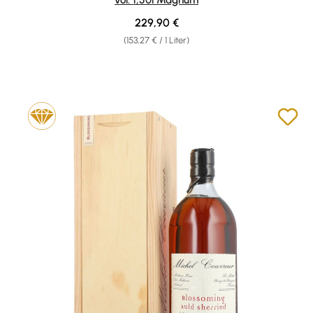
Regulärer Preis:
229,90 €
(153,27 € / 1 Liter)