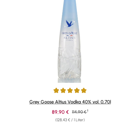
Durchschnittliche Bewertung von 5 von 5 Sternen
Grey Goose Altius Vodka 40% vol. 0,70l
1
Verkaufspreis:
89,90 €
Regulärer Preis:
114,90 €
(128,43 € / 1 Liter)