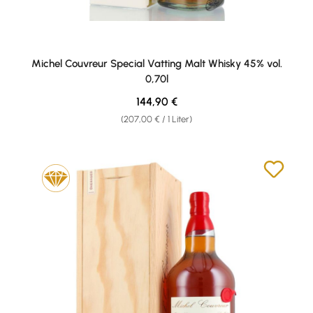
Michel Couvreur Special Vatting Malt Whisky 45% vol.
0,70l
Regulärer Preis:
144,90 €
(207,00 € / 1 Liter)