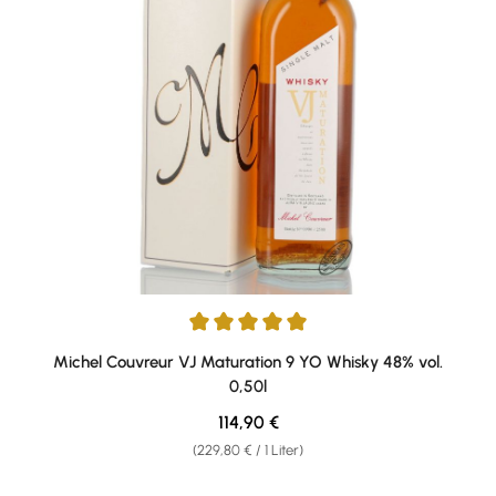
Durchschnittliche Bewertung von 5 von 5 Sternen
Michel Couvreur VJ Maturation 9 YO Whisky 48% vol.
0,50l
Regulärer Preis:
114,90 €
(229,80 € / 1 Liter)