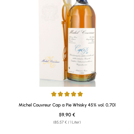
Durchschnittliche Bewertung von 5 von 5 Sternen
Michel Couvreur Cap a Pie Whisky 45% vol. 0,70l
Regulärer Preis:
59,90 €
(85,57 € / 1 Liter)