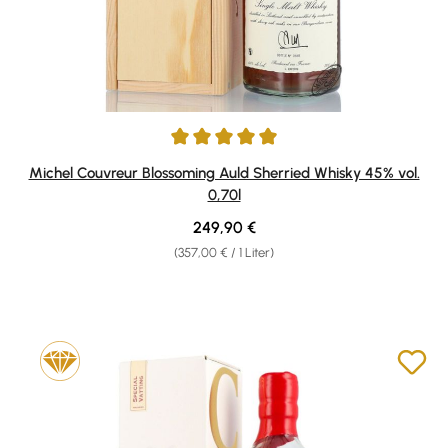
Durchschnittliche Bewertung von 5 von 5 Sternen
Michel Couvreur Blossoming Auld Sherried Whisky 45% vol.
0,70l
Regulärer Preis:
249,90 €
(357,00 € / 1 Liter)