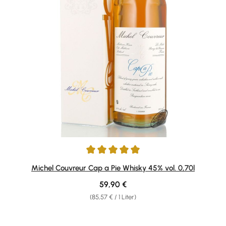
Durchschnittliche Bewertung von 5 von 5 Sternen
Michel Couvreur Cap a Pie Whisky 45% vol. 0,70l
Regulärer Preis:
59,90 €
(85,57 € / 1 Liter)