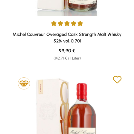
Durchschnittliche Bewertung von 5 von 5 Sternen
Michel Couvreur Overaged Cask Strength Malt Whisky
52% vol. 0,70l
Regulärer Preis:
99,90 €
(142,71 € / 1 Liter)