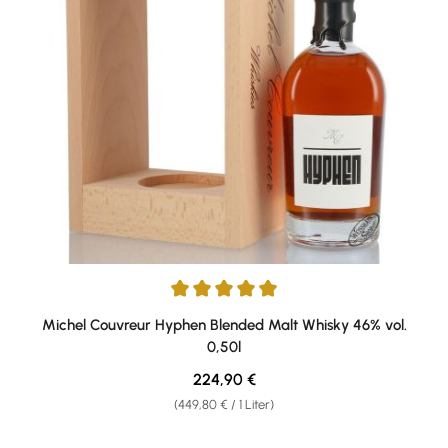
Durchschnittliche Bewertung von 5 von 5 Sternen
Michel Couvreur Hyphen Blended Malt Whisky 46% vol.
0,50l
Regulärer Preis:
224,90 €
(449,80 € / 1 Liter)