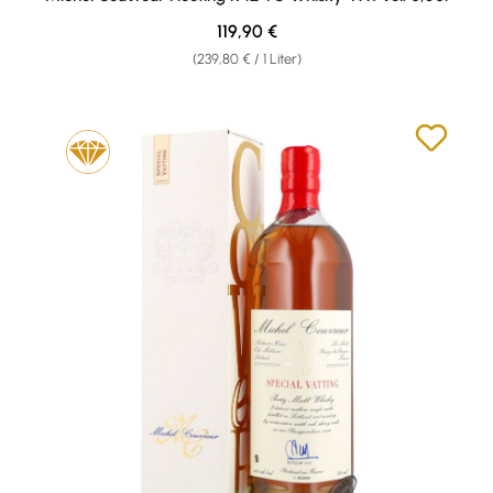
Regulärer Preis:
119,90 €
(239,80 € / 1 Liter)