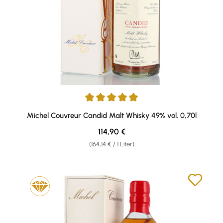
Durchschnittliche Bewertung von 5 von 5 Sternen
Michel Couvreur Candid Malt Whisky 49% vol. 0,70l
Regulärer Preis:
114,90 €
(164,14 € / 1 Liter)