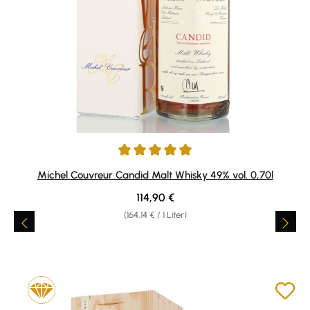
Durchschnittliche Bewertung von 5 von 5 Sternen
Michel Couvreur Candid Malt Whisky 49% vol. 0,70l
Regulärer Preis:
114,90 €
(164,14 € / 1 Liter)