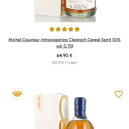
Durchschnittliche Bewertung von 5 von 5 Sternen
Michel Couvreur Intravagan'za Clearach Cereal Spirit 50%
vol. 0,70l
Regulärer Preis:
64,90 €
(92,71 € / 1 Liter)