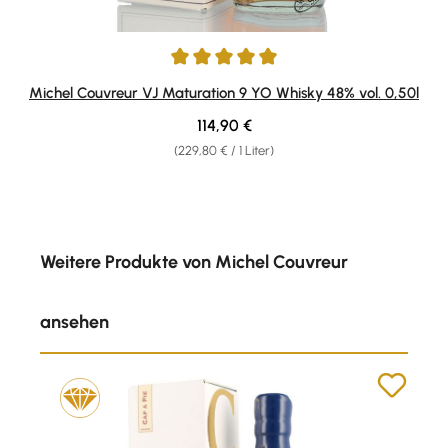
Durchschnittliche Bewertung von 5 von 5 Sternen
Michel Couvreur VJ Maturation 9 YO Whisky 48% vol. 0,50l
Regulärer Preis:
114,90 €
(229,80 € / 1 Liter)
Produktgalerie überspringen
Weitere Produkte von Michel Couvreur
ansehen