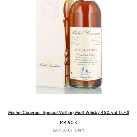
Michel Couvreur Special Vatting Malt Whisky 45% vol. 0,70l
Regulärer Preis:
144,90 €
(207,00 € / 1 Liter)