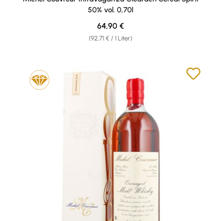
50% vol. 0,70l
Regulärer Preis:
64,90 €
(92,71 € / 1 Liter)