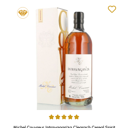
Durchschnittliche Bewertung von 5 von 5 Sternen
Michel Couvreur Intravagan'za Clearach Cereal Spirit