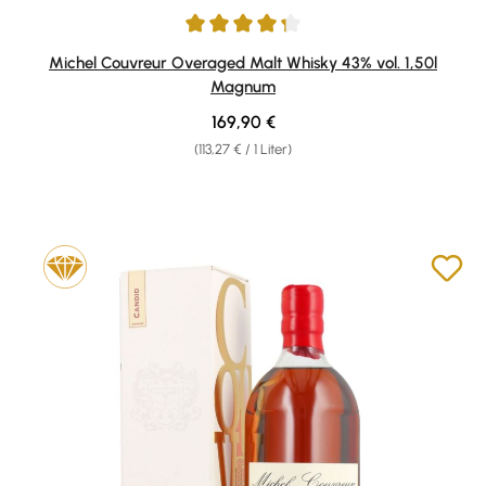
Durchschnittliche Bewertung von 4.33 von 5 Sternen
Michel Couvreur Overaged Malt Whisky 43% vol. 1,50l
Magnum
Regulärer Preis:
169,90 €
(113,27 € / 1 Liter)