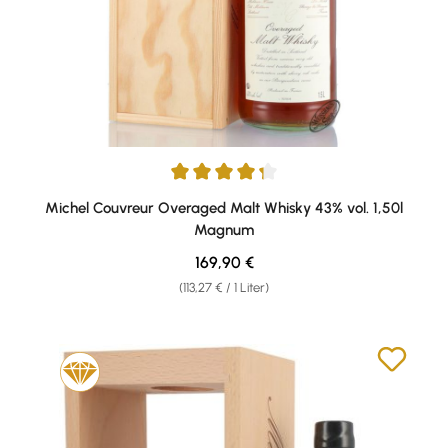
Durchschnittliche Bewertung von 4.33 von 5 Sternen
Michel Couvreur Overaged Malt Whisky 43% vol. 1,50l
Magnum
Regulärer Preis:
169,90 €
(113,27 € / 1 Liter)