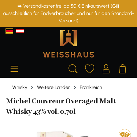
➡️ Versandkostenfrei ab 50 € Einkaufswert (Gilt
alt springen
ausschließlich für Endverbraucher und nur für den Standard-
Versand)
Whisky
Weitere Länder
Frankreich
Michel Couvreur Overaged Malt
Whisky 43% vol. 0,70l
Bildergalerie überspringen