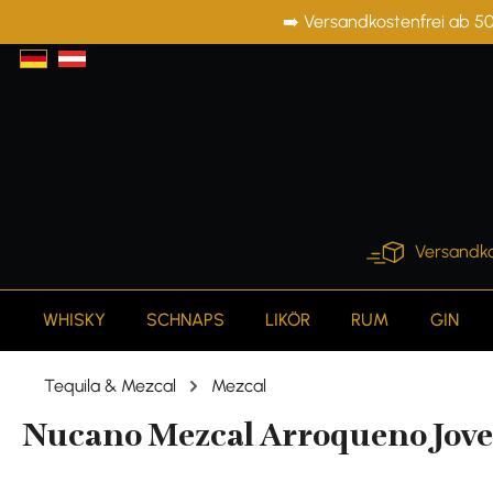
➡️ Versandkostenfrei ab 50
springen
Zur Hauptnavigation springen
Versandko
WHISKY
SCHNAPS
LIKÖR
RUM
GIN
Tequila & Mezcal
Mezcal
Nucano Mezcal Arroqueno Joven 