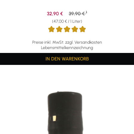
1
Verkaufspreis:
Regulärer Preis:
32,90 €
39,90 €
(47,00 € / 1 Liter)
Preise inkl. MwSt. zzgl. Versandkosten
Lebensmittelkennzeichnung
IN DEN WARENKORB