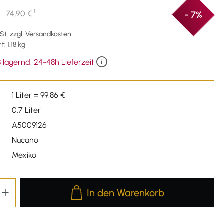
1
74,90 €
- 7%
wSt. zzgl. Versandkosten
: 1.18 kg
 lagernd, 24-48h Lieferzeit
1 Liter = 99,86 €
0.7 Liter
A5009126
Nucano
Mexiko
Produkt Anzahl: Gib den gewünschten We
In den Warenkorb