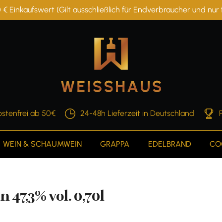
 € Einkaufswert (Gilt ausschließlich für Endverbraucher und nu
stenfrei ab 50€
24-48h Lieferzeit in Deutschland
WEIN & SCHAUMWEIN
GRAPPA
EDELBRAND
CO
47,3% vol. 0,70l