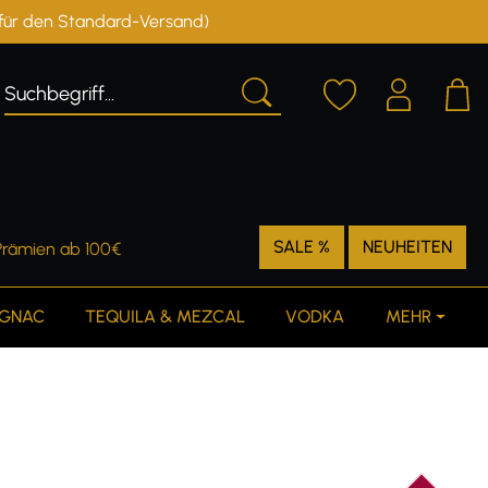
r für den Standard-Versand)
Deutschland
Österreich
SALE %
NEUHEITEN
Prämien ab 100€
GNAC
TEQUILA & MEZCAL
VODKA
MEHR