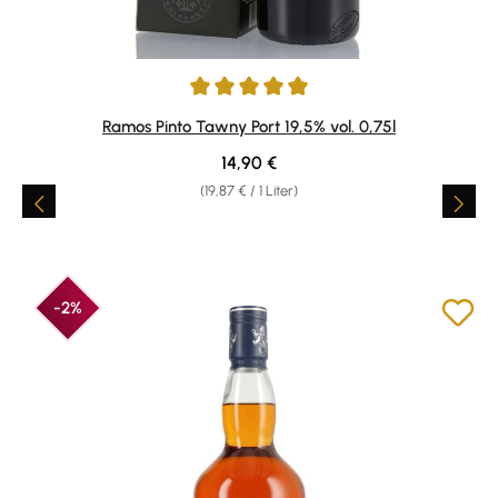
Durchschnittliche Bewertung von 4.89 von 5 Sternen
Ramos Pinto Tawny Port 19,5% vol. 0,75l
Regulärer Preis:
14,90 €
(19,87 € / 1 Liter)
-2%