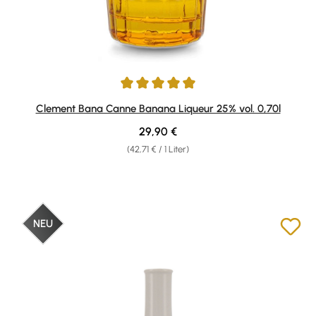
Durchschnittliche Bewertung von 5 von 5 Sternen
Clement Bana Canne Banana Liqueur 25% vol. 0,70l
Regulärer Preis:
29,90 €
(42,71 € / 1 Liter)
NEU