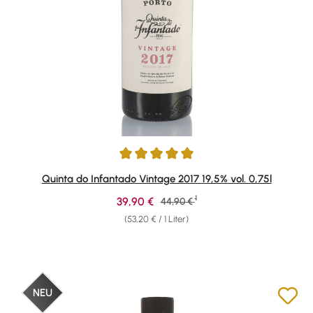
Durchschnittliche Bewertung von 5 von 5 Sternen
Quinta do Infantado Vintage 2017 19,5% vol. 0,75l
1
Verkaufspreis:
39,90 €
Regulärer Preis:
44,90 €
(53,20 € / 1 Liter)
NEU