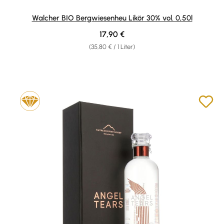
Walcher BIO Bergwiesenheu Likör 30% vol. 0,50l
Regulärer Preis:
17,90 €
(35,80 € / 1 Liter)