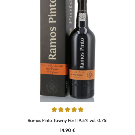
Durchschnittliche Bewertung von 4.89 von 5 Sternen
Ramos Pinto Tawny Port 19,5% vol. 0,75l
Regulärer Preis:
14,90 €