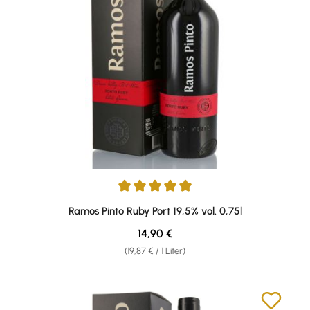
Durchschnittliche Bewertung von 4.88 von 5 Sternen
Ramos Pinto Ruby Port 19,5% vol. 0,75l
Regulärer Preis:
14,90 €
(19,87 € / 1 Liter)