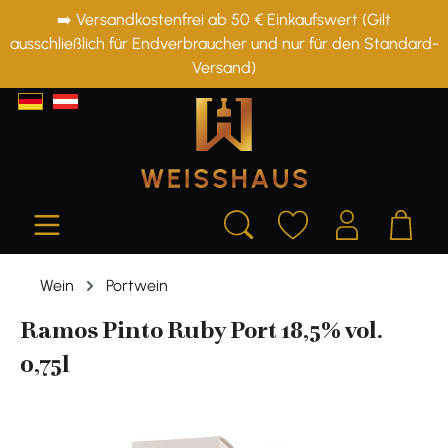
➡️ Versandkostenfrei ab 50 € Einkaufswert (Gilt
alt springen
ausschließlich für Endverbraucher und nur für den Standard-
Versand)
Wein
Portwein
Ramos Pinto Ruby Port 18,5% vol.
0,75l
Bildergalerie überspringen