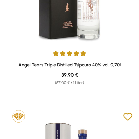
Durchschnittliche Bewertung von 5 von 5 Sternen
Angel Tears Triple Distilled Tsipouro 40% vol. 0,70l
Regulärer Preis:
39,90 €
(57,00 € / 1 Liter)