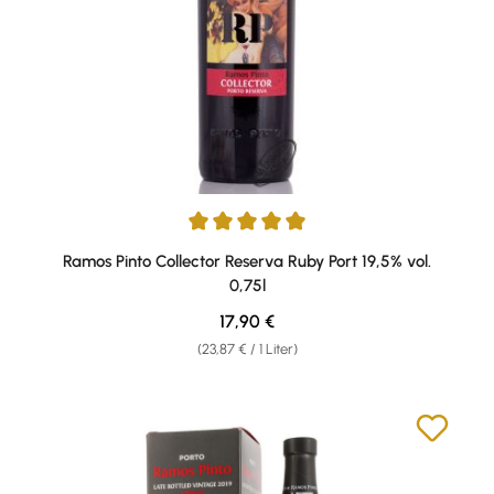
Durchschnittliche Bewertung von 5 von 5 Sternen
Ramos Pinto Collector Reserva Ruby Port 19,5% vol.
0,75l
Regulärer Preis:
17,90 €
(23,87 € / 1 Liter)