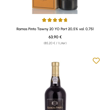
Durchschnittliche Bewertung von 4.71 von 5 Sternen
Ramos Pinto Tawny 20 YO Port 20,5% vol. 0,75l
Regulärer Preis:
63,90 €
(85,20 € / 1 Liter)