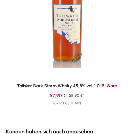
Talisker Dark Storm Whisky 45,8% vol. 1,0l
B-Ware
1
Verkaufspreis:
57,90 €
Regulärer Preis:
58,90 €
(57,90 € / 1 Liter)
Produktgalerie überspringen
Kunden haben sich auch angesehen