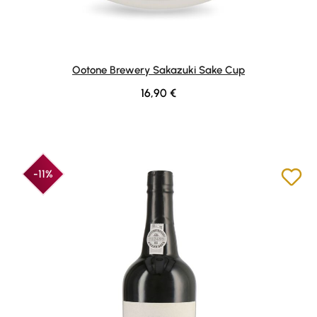
Ootone Brewery Sakazuki Sake Cup
Regulärer Preis:
16,90 €
-11%