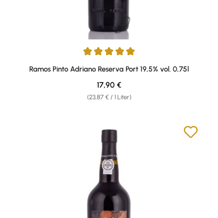
Durchschnittliche Bewertung von 5 von 5 Sternen
Ramos Pinto Adriano Reserva Port 19,5% vol. 0,75l
Regulärer Preis:
17,90 €
(23,87 € / 1 Liter)