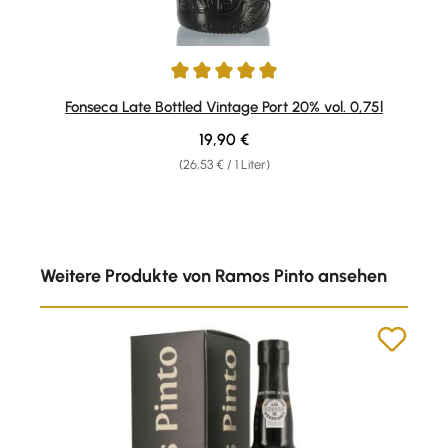
Durchschnittliche Bewertung von 5 von 5 Sternen
Fonseca Late Bottled Vintage Port 20% vol. 0,75l
Regulärer Preis:
19,90 €
(26,53 € / 1 Liter)
Produktgalerie überspringen
Weitere Produkte von Ramos Pinto ansehen