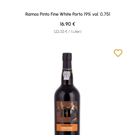
Ramos Pinto Fine White Porto 19% vol. 0,75l
Regulärer Preis:
16,90 €
(22,53 € / 1 Liter)