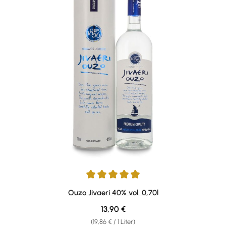
Durchschnittliche Bewertung von 4.96 von 5 Sternen
Ouzo Jivaeri 40% vol. 0,70l
Regulärer Preis:
13,90 €
(19,86 € / 1 Liter)