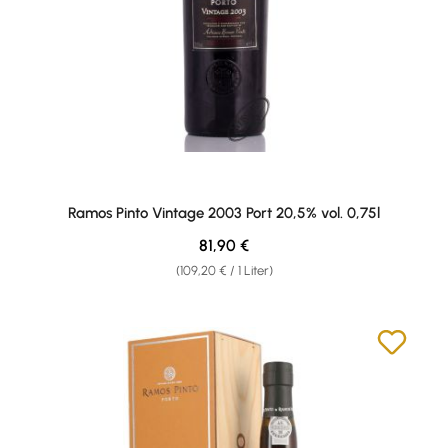
Ramos Pinto Vintage 2003 Port 20,5% vol. 0,75l
Regulärer Preis:
81,90 €
(109,20 € / 1 Liter)