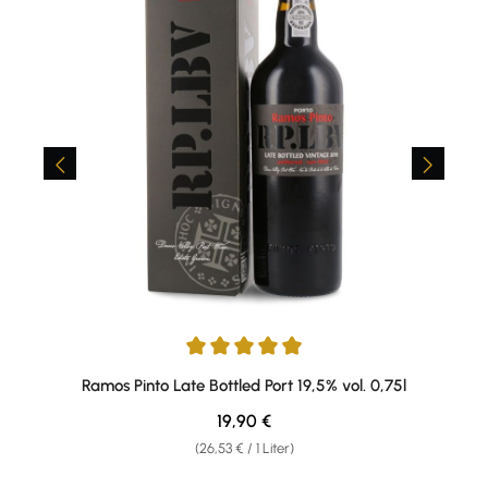
Durchschnittliche Bewertung von 4.88 von 5 Sternen
Ramos Pinto Late Bottled Port 19,5% vol. 0,75l
Regulärer Preis:
19,90 €
(26,53 € / 1 Liter)