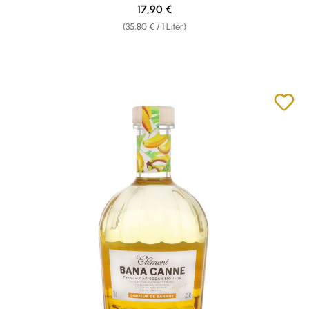
Regulärer Preis:
17,90 €
(35,80 € / 1 Liter)