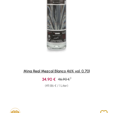
Mina Real Mezcal Blanco 46% vol. 0,70l
1
Verkaufspreis:
34,90 €
Regulärer Preis:
46,90 €
(49,86 € / 1 Liter)