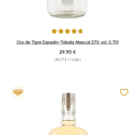
Durchschnittliche Bewertung von 4.7 von 5 Sternen
Ojo de Tigre Espadin-Tobala Mezcal 37% vol. 0,70l
Regulärer Preis:
29,90 €
(42,71 € / 1 Liter)