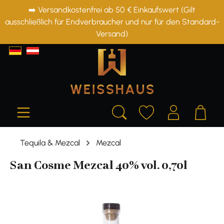
➡️ Versandkostenfrei ab 50 € Einkaufswert (Gilt
alt springen
ausschließlich für Endverbraucher und nur für den Standard-
Versand)
Tequila & Mezcal
Mezcal
San Cosme Mezcal 40% vol. 0,70l
Bildergalerie überspringen