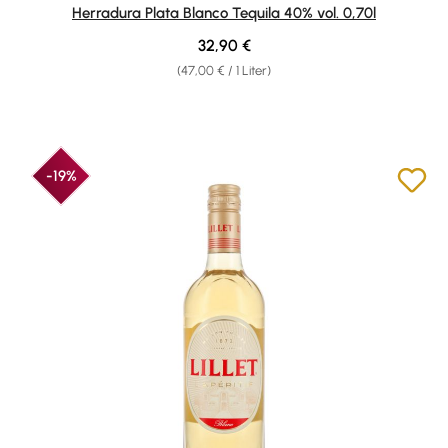
Durchschnittliche Bewertung von 4.86 von 5 Sternen
Herradura Plata Blanco Tequila 40% vol. 0,70l
Regulärer Preis:
32,90 €
(47,00 € / 1 Liter)
-19%