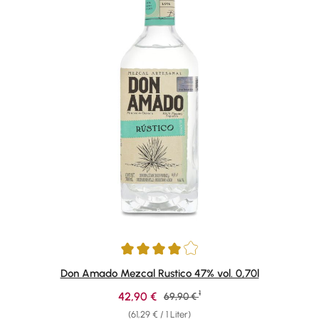
Durchschnittliche Bewertung von 4 von 5 Sternen
Don Amado Mezcal Rustico 47% vol. 0,70l
1
Verkaufspreis:
42,90 €
Regulärer Preis:
69,90 €
(61,29 € / 1 Liter)