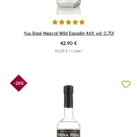
Durchschnittliche Bewertung von 5 von 5 Sternen
Yuu Baal Mezcal Wild Espadin 46% vol. 0,70l
Regulärer Preis:
42,90 €
(61,29 € / 1 Liter)
-26%