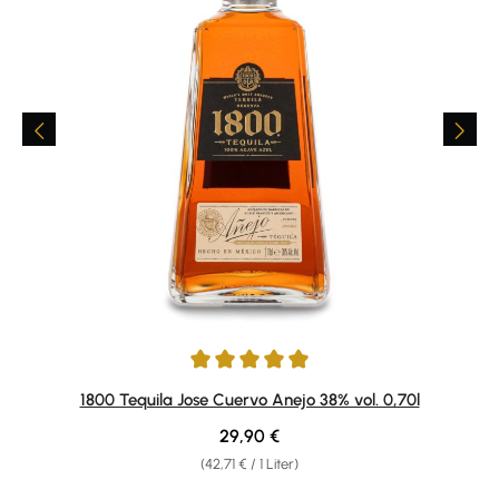
Durchschnittliche Bewertung von 4.89 von 5 Sternen
1800 Tequila Jose Cuervo Anejo 38% vol. 0,70l
Regulärer Preis:
29,90 €
(42,71 € / 1 Liter)