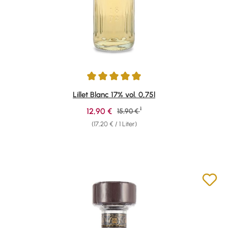
Durchschnittliche Bewertung von 5 von 5 Sternen
Lillet Blanc 17% vol. 0,75l
1
Verkaufspreis:
12,90 €
Regulärer Preis:
15,90 €
(17,20 € / 1 Liter)