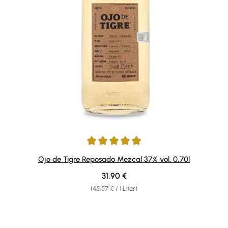
Durchschnittliche Bewertung von 5 von 5 Sternen
Ojo de Tigre Reposado Mezcal 37% vol. 0,70l
Regulärer Preis:
31,90 €
(45,57 € / 1 Liter)