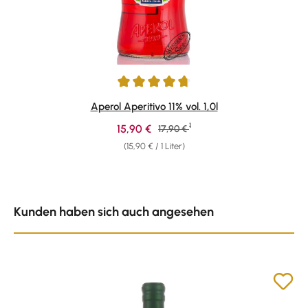
Durchschnittliche Bewertung von 4.87 von 5 Sternen
Aperol Aperitivo 11% vol. 1,0l
1
Verkaufspreis:
15,90 €
Regulärer Preis:
17,90 €
(15,90 € / 1 Liter)
Produktgalerie überspringen
Kunden haben sich auch angesehen