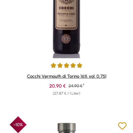
Durchschnittliche Bewertung von 4.94 von 5 Sternen
Cocchi Vermouth di Torino 16% vol. 0,75l
1
Verkaufspreis:
20,90 €
Regulärer Preis:
24,90 €
(27,87 € / 1 Liter)
-10%