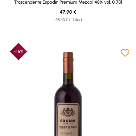
Trascendente Espadin Premium Mezcal 48% vol. 0,70l
Regulärer Preis:
47,90 €
(68,43 € / 1 Liter)
-16%