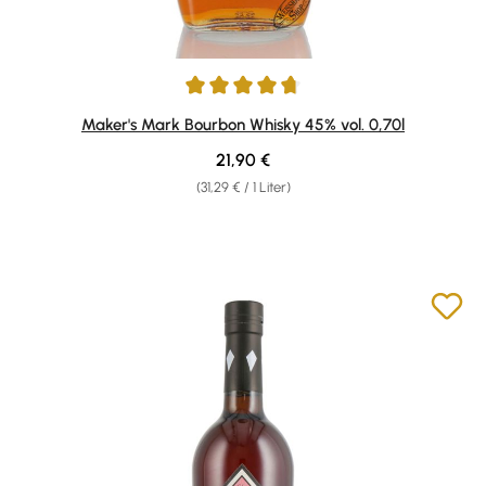
Durchschnittliche Bewertung von 4.76 von 5 Sternen
Maker's Mark Bourbon Whisky 45% vol. 0,70l
Regulärer Preis:
21,90 €
(31,29 € / 1 Liter)