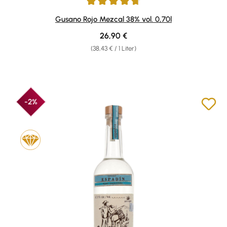
Durchschnittliche Bewertung von 4.65 von 5 Sternen
Gusano Rojo Mezcal 38% vol. 0,70l
Regulärer Preis:
26,90 €
(38,43 € / 1 Liter)
-2%