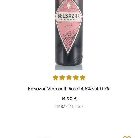
Durchschnittliche Bewertung von 5 von 5 Sternen
Belsazar Vermouth Rosé 14,5% vol. 0,75l
Regulärer Preis:
14,90 €
(19,87 € / 1 Liter)