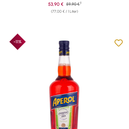
1
Verkaufspreis:
53,90 €
Regulärer Preis:
59,90 €
(77,00 € / 1 Liter)
-11%