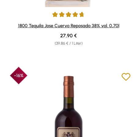
Durchschnittliche Bewertung von 4.79 von 5 Sternen
1800 Tequila Jose Cuervo Reposado 38% vol. 0,70l
Regulärer Preis:
27,90 €
(39,86 € / 1 Liter)
-16%