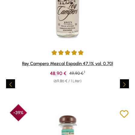
Durchschnittliche Bewertung von 5 von 5 Sternen
Rey Campero Mezcal Espadin 47,1% vol. 0,70l
1
Verkaufspreis:
48,90 €
Regulärer Preis:
49,90 €
(69,86 € / 1 Liter)
-39%