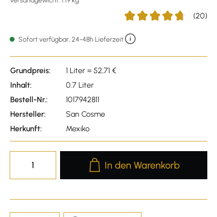
Versandgewicht: 1.19 kg
(20)
Durchschnittliche Bewertu
Sofort verfügbar, 24-48h Lieferzeit
Grundpreis:
1 Liter = 52,71 €
Inhalt:
0.7 Liter
Bestell-Nr.:
1017942811
Hersteller:
San Cosme
Herkunft:
Mexiko
Produkt Anzahl: Gib den gewünscht
In den Warenkorb