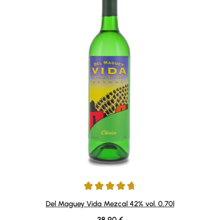
Durchschnittliche Bewertung von 4.64 von 5 Sternen
Del Maguey Vida Mezcal 42% vol. 0,70l
Regulärer Preis:
38,90 €