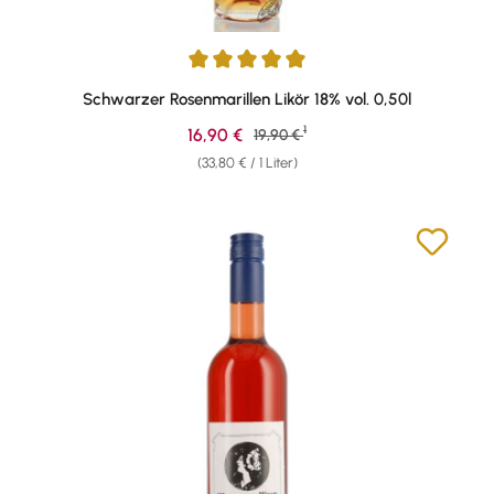
Durchschnittliche Bewertung von 5 von 5 Sternen
Schwarzer Rosenmarillen Likör 18% vol. 0,50l
1
Verkaufspreis:
16,90 €
Regulärer Preis:
19,90 €
(33,80 € / 1 Liter)