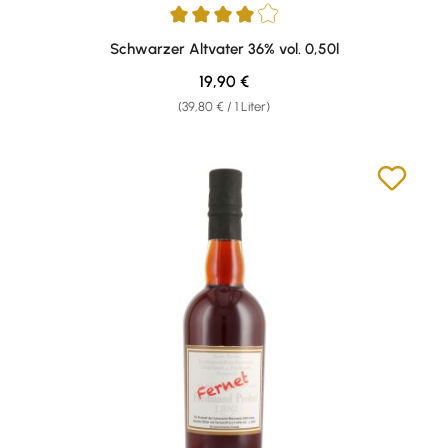
Durchschnittliche Bewertung von 4 von 5 Sternen
Schwarzer Altvater 36% vol. 0,50l
Regulärer Preis:
19,90 €
(39,80 € / 1 Liter)