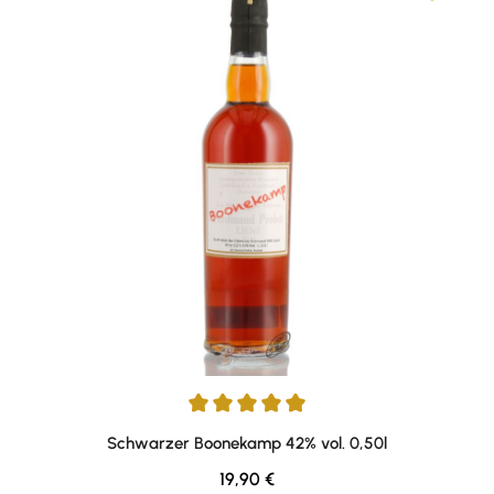
Durchschnittliche Bewertung von 5 von 5 Sternen
Schwarzer Boonekamp 42% vol. 0,50l
Regulärer Preis:
19,90 €