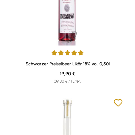
Durchschnittliche Bewertung von 5 von 5 Sternen
Schwarzer Preiselbeer Likör 18% vol. 0,50l
Regulärer Preis:
19,90 €
(39,80 € / 1 Liter)