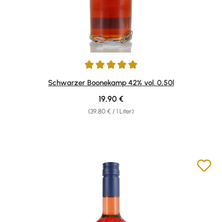
Durchschnittliche Bewertung von 5 von 5 Sternen
Schwarzer Boonekamp 42% vol. 0,50l
Regulärer Preis:
19,90 €
(39,80 € / 1 Liter)