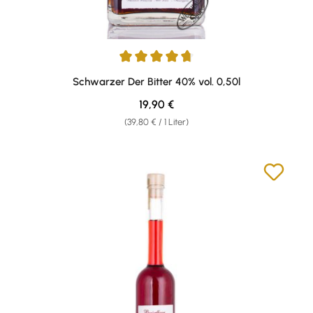
Durchschnittliche Bewertung von 4.87 von 5 Sternen
Schwarzer Der Bitter 40% vol. 0,50l
Regulärer Preis:
19,90 €
(39,80 € / 1 Liter)