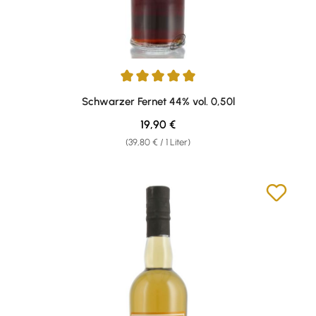
Durchschnittliche Bewertung von 5 von 5 Sternen
Schwarzer Fernet 44% vol. 0,50l
Regulärer Preis:
19,90 €
(39,80 € / 1 Liter)