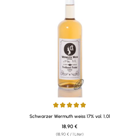
Durchschnittliche Bewertung von 4.95 von 5 Sternen
Schwarzer Wermuth weiss 17% vol. 1,0l
Regulärer Preis:
18,90 €
(18,90 € / 1 Liter)