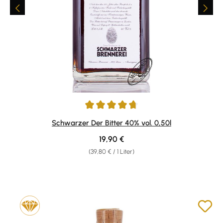
Durchschnittliche Bewertung von 4.87 von 5 Sternen
Schwarzer Der Bitter 40% vol. 0,50l
Regulärer Preis:
19,90 €
(39,80 € / 1 Liter)