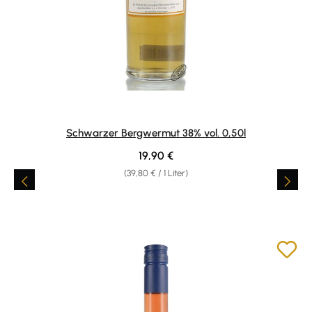
Schwarzer Bergwermut 38% vol. 0,50l
Regulärer Preis:
19,90 €
(39,80 € / 1 Liter)