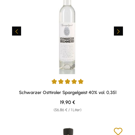
Durchschnittliche Bewertung von 5 von 5 Sternen
Schwarzer Osttiroler Spargelgeist 40% vol. 0,35l
Regulärer Preis:
19,90 €
(56,86 € / 1 Liter)