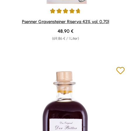
Durchschnittliche Bewertung von 4.69 von 5 Sternen
Psenner Gravensteiner Riserva 43% vol. 0,70l
Regulärer Preis:
48,90 €
(69,86 € / 1 Liter)