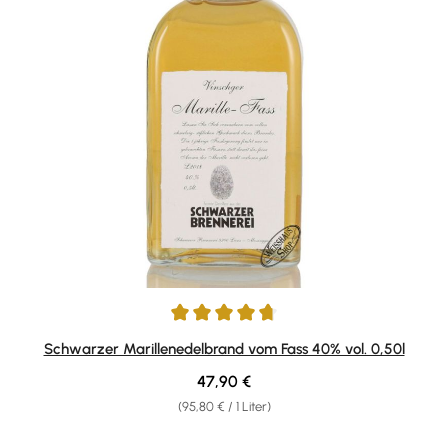
Durchschnittliche Bewertung von 4.85 von 5 Sternen
Schwarzer Marillenedelbrand vom Fass 40% vol. 0,50l
Regulärer Preis:
47,90 €
(95,80 € / 1 Liter)