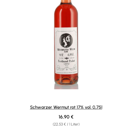
Schwarzer Wermut rot 17% vol. 0,75l
Regulärer Preis:
16,90 €
(22,53 € / 1 Liter)