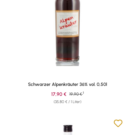
Schwarzer Alpenkräuter 36% vol. 0,50l
1
Verkaufspreis:
17,90 €
Regulärer Preis:
19,90 €
(35,80 € / 1 Liter)