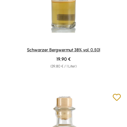
Schwarzer Bergwermut 38% vol. 0,50l
Regulärer Preis:
19,90 €
(39,80 € / 1 Liter)