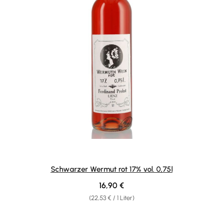
Schwarzer Wermut rot 17% vol. 0,75l
Regulärer Preis:
16,90 €
(22,53 € / 1 Liter)