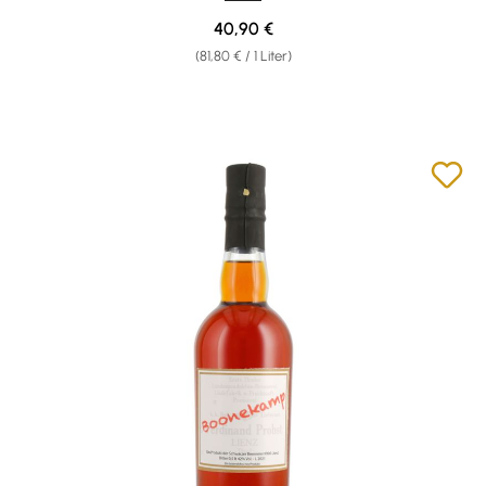
Regulärer Preis:
40,90 €
(81,80 € / 1 Liter)