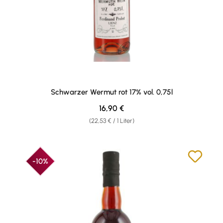
Schwarzer Wermut rot 17% vol. 0,75l
Regulärer Preis:
16,90 €
(22,53 € / 1 Liter)
-10%