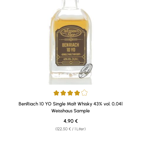
Durchschnittliche Bewertung von 4 von 5 Sternen
BenRiach 10 YO Single Malt Whisky 43% vol. 0,04l
Weisshaus Sample
Regulärer Preis:
4,90 €
(122,50 € / 1 Liter)