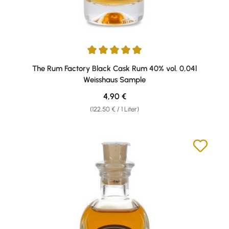
Durchschnittliche Bewertung von 5 von 5 Sternen
The Rum Factory Black Cask Rum 40% vol. 0,04l
Weisshaus Sample
Regulärer Preis:
4,90 €
(122,50 € / 1 Liter)