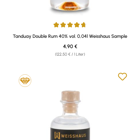
Durchschnittliche Bewertung von 4.67 von 5 Sternen
Tanduay Double Rum 40% vol. 0,04l Weisshaus Sample
Regulärer Preis:
4,90 €
(122,50 € / 1 Liter)