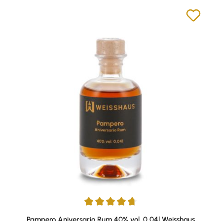
Durchschnittliche Bewertung von 4.67 von 5 Sternen
Pampero Aniversario Rum 40% vol. 0,04l Weisshaus