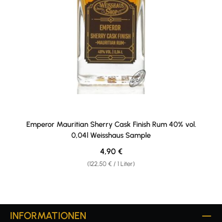
Emperor Mauritian Sherry Cask Finish Rum 40% vol.
0,04l Weisshaus Sample
Regulärer Preis:
4,90 €
(122,50 € / 1 Liter)
INFORMATIONEN