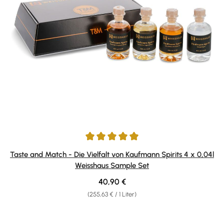
Durchschnittliche Bewertung von 5 von 5 Sternen
Taste and Match - Die Vielfalt von Kaufmann Spirits 4 x 0,04l
Weisshaus Sample Set
Regulärer Preis:
40,90 €
(255,63 € / 1 Liter)