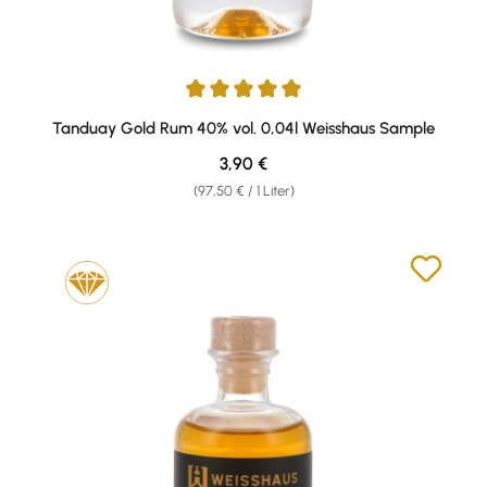
Durchschnittliche Bewertung von 5 von 5 Sternen
Tanduay Gold Rum 40% vol. 0,04l Weisshaus Sample
Regulärer Preis:
3,90 €
(97,50 € / 1 Liter)