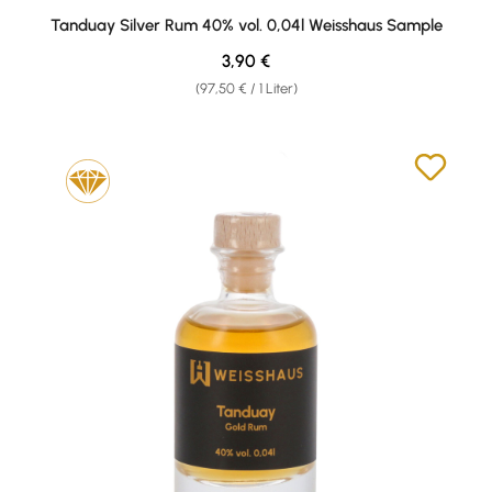
Tanduay Silver Rum 40% vol. 0,04l Weisshaus Sample
Regulärer Preis:
3,90 €
(97,50 € / 1 Liter)