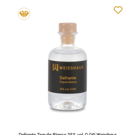
Defrente Tequila Blanco 35% vol. 0,04l Weisshaus