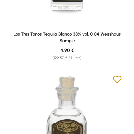
Los Tres Tonos Tequila Blanco 38% vol. 0,04 Weisshaus
Sample
Regulärer Preis:
4,90 €
(122,50 € / 1 Liter)