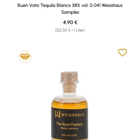
Buen Vato Tequila Blanco 38% vol. 0,04l Weisshaus
Samples
Regulärer Preis:
4,90 €
(122,50 € / 1 Liter)