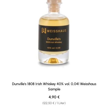
Dunville's 1808 Irish Whiskey 40% vol. 0,04l Weisshaus
Sample
Regulärer Preis:
4,90 €
(122,50 € / 1 Liter)