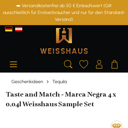
➡️ Versandkostenfrei ab 50 € Einkaufswert (Gilt
alt springen
ausschließlich für Endverbraucher und nur für den Standard-
Versand)
Geschenkideen
Tequila
Taste and Match - Marca Negra 4 x
0,04l Weisshaus Sample Set
Bildergalerie überspringen