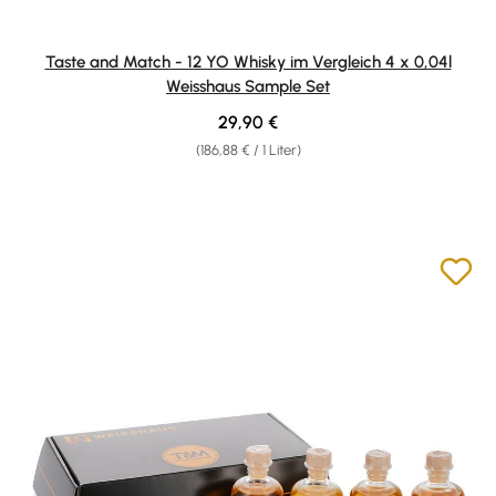
Taste and Match - 12 YO Whisky im Vergleich 4 x 0,04l
Weisshaus Sample Set
Regulärer Preis:
29,90 €
(186,88 € / 1 Liter)