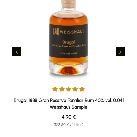
Durchschnittliche Bewertung von 5 von 5 Sternen
Brugal 1888 Gran Reserva Familiar Rum 40% vol. 0,04l
Weisshaus Sample
Regulärer Preis:
4,90 €
(122,50 € / 1 Liter)