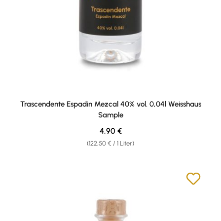
Trascendente Espadin Mezcal 40% vol. 0,04l Weisshaus
Sample
Regulärer Preis:
4,90 €
(122,50 € / 1 Liter)