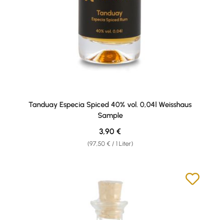
Tanduay Especia Spiced 40% vol. 0,04l Weisshaus
Sample
Regulärer Preis:
3,90 €
(97,50 € / 1 Liter)