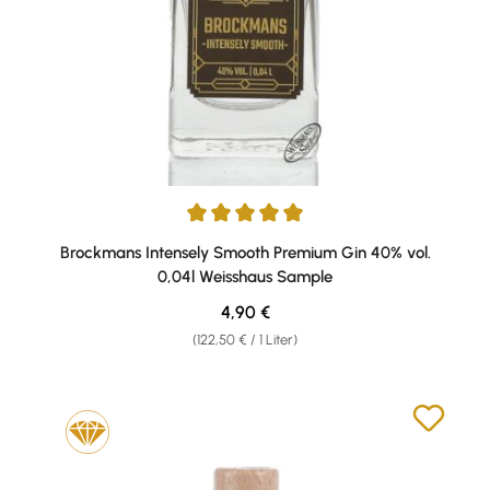
Durchschnittliche Bewertung von 5 von 5 Sternen
Brockmans Intensely Smooth Premium Gin 40% vol.
0,04l Weisshaus Sample
Regulärer Preis:
4,90 €
(122,50 € / 1 Liter)