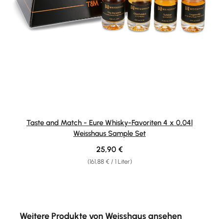
Taste and Match - Eure Whisky-Favoriten 4 x 0,04l
Weisshaus Sample Set
Regulärer Preis:
25,90 €
(161,88 € / 1 Liter)
Produktgalerie überspringen
Weitere Produkte von Weisshaus ansehen