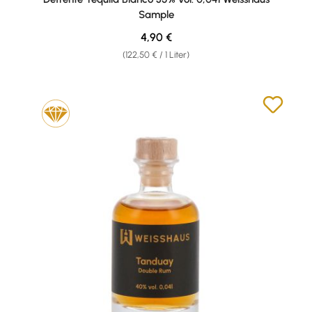
Sample
Regulärer Preis:
4,90 €
(122,50 € / 1 Liter)