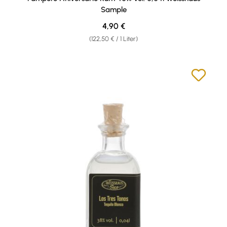
Sample
Regulärer Preis:
4,90 €
(122,50 € / 1 Liter)