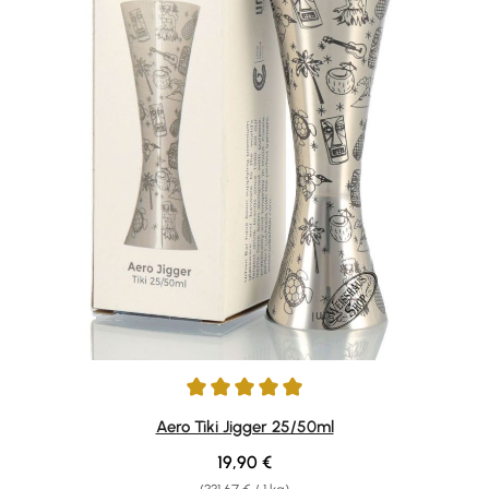
Durchschnittliche Bewertung von 5 von 5 Sternen
Aero Tiki Jigger 25/50ml
Regulärer Preis:
19,90 €