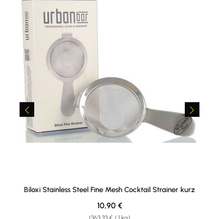
Biloxi Stainless Steel Fine Mesh Cocktail Strainer kurz
Regulärer Preis:
10,90 €
(363,33 € / 1 kg)