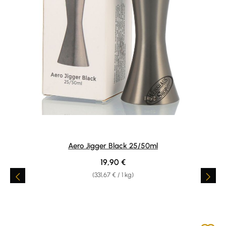
Aero Jigger Black 25/50ml
Regulärer Preis:
19,90 €
(331,67 € / 1 kg)