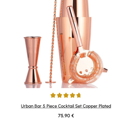
Durchschnittliche Bewertung von 4.8 von 5 Sternen
Urban Bar 5 Piece Cocktail Set Copper Plated
Regulärer Preis:
75,90 €