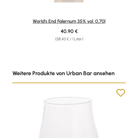
World's End Falernum 35% vol. 0,70l
Regulärer Preis:
40,90 €
(58,43 € / 1 Liter)
Produktgalerie überspringen
Weitere Produkte von Urban Bar ansehen