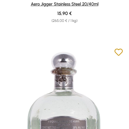
Durchschnittliche Bewertung von 5 von 5 Sternen
Aero Jigger Stainless Steel 20/40ml
Regulärer Preis:
15,90 €
(265,00 € / 1 kg)