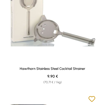
Hawthorn Stainless Steel Cocktail Strainer
Regulärer Preis:
9,90 €
(70,71 € / 1 kg)