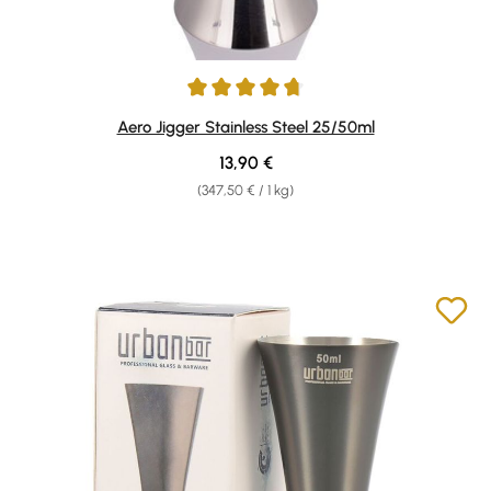
Durchschnittliche Bewertung von 4.67 von 5 Sternen
Aero Jigger Stainless Steel 25/50ml
Regulärer Preis:
13,90 €
(347,50 € / 1 kg)