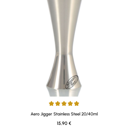
Durchschnittliche Bewertung von 5 von 5 Sternen
Aero Jigger Stainless Steel 20/40ml
Regulärer Preis:
15,90 €