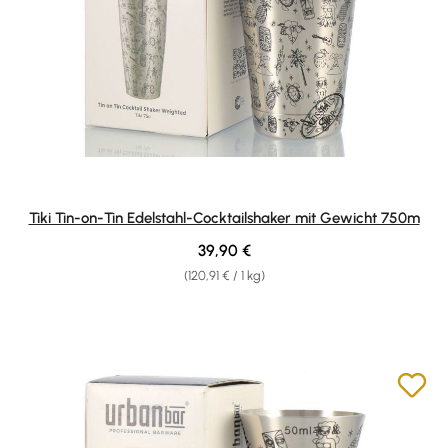
Tiki Tin-on-Tin Edelstahl-Cocktailshaker mit Gewicht 750m
Regulärer Preis:
39,90 €
(120,91 € / 1 kg)