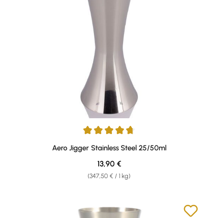
Durchschnittliche Bewertung von 4.67 von 5 Sternen
Aero Jigger Stainless Steel 25/50ml
Regulärer Preis:
13,90 €
(347,50 € / 1 kg)