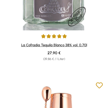
Durchschnittliche Bewertung von 5 von 5 Sternen
La Cofradia Tequila Blanco 38% vol. 0,70l
Regulärer Preis:
27,90 €
(39,86 € / 1 Liter)