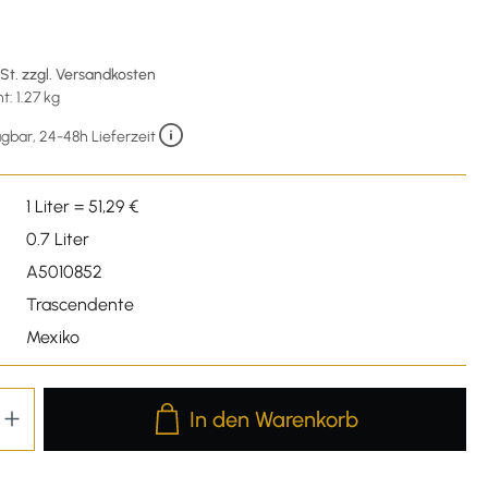
wSt. zzgl. Versandkosten
: 1.27 kg
gbar, 24-48h Lieferzeit
1 Liter = 51,29 €
0.7 Liter
A5010852
Trascendente
Mexiko
Produkt Anzahl: Gib den gewünschten We
In den Warenkorb