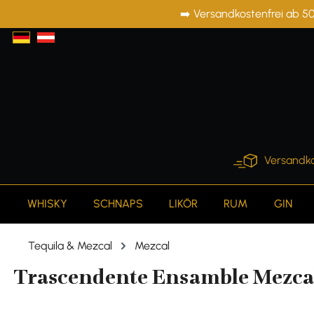
➡️ Versandkostenfrei ab 50
springen
Zur Hauptnavigation springen
Versandko
WHISKY
SCHNAPS
LIKÖR
RUM
GIN
Tequila & Mezcal
Mezcal
Trascendente Ensamble Mezcal 