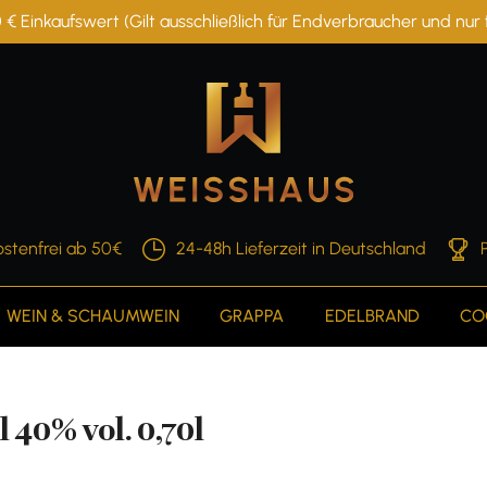
 € Einkaufswert (Gilt ausschließlich für Endverbraucher und nu
stenfrei ab 50€
24-48h Lieferzeit in Deutschland
WEIN & SCHAUMWEIN
GRAPPA
EDELBRAND
CO
40% vol. 0,70l