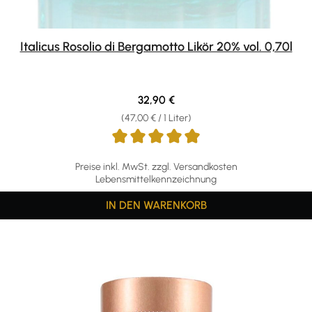
Italicus Rosolio di Bergamotto Likör 20% vol. 0,70l
Regulärer Preis:
32,90 €
(47,00 € / 1 Liter)
Preise inkl. MwSt. zzgl. Versandkosten
Lebensmittelkennzeichnung
IN DEN WARENKORB