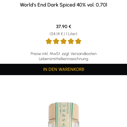
World's End Dark Spiced 40% vol. 0,70l
Regulärer Preis:
37,90 €
(54,14 € / 1 Liter)
Preise inkl. MwSt. zzgl. Versandkosten
Lebensmittelkennzeichnung
IN DEN WARENKORB