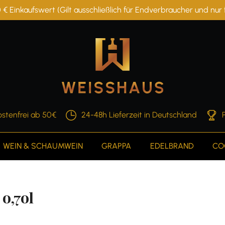
 € Einkaufswert (Gilt ausschließlich für Endverbraucher und nu
stenfrei ab 50€
24-48h Lieferzeit in Deutschland
WEIN & SCHAUMWEIN
GRAPPA
EDELBRAND
CO
 0,70l