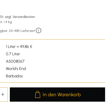
wSt. zzgl. Versandkosten
: 1.4 kg
gbar, 24-48h Lieferzeit
1 Liter = 49,86 €
0.7 Liter
A5008067
World's End
Barbados
Produkt Anzahl: Gib den gewünschten We
In den Warenkorb