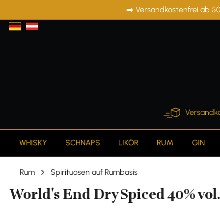
➡️ Versandkostenfrei ab 50
springen
Zur Hauptnavigation springen
Versandko
WHISKY
SCHNAPS
LIKÖR
RUM
GIN
Rum
Spirituosen auf Rumbasis
World's End Dry Spiced 40% vol.