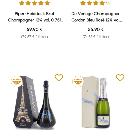
Durchschnittliche Bewertung von 5 von 5 Sternen
Durchschnittliche Bewertung v
Piper-Heidsieck Brut
De Venoge Champagner
Champagner 12% vol. 0,75l
Cordon Bleu Rosé 12% vol.
The Perfume Geschenk-Set
0,75l Geschenkkarton
Regulärer Preis:
Regulärer Preis:
59,90 €
55,90 €
(79,87 € / 1 Liter)
(74,53 € / 1 Liter)