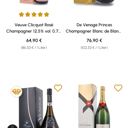
Durchschnittliche Bewertung von 5 von 5 Sternen
Veuve Clicquot Rosé
De Venoge Princes
Champagner 12,5% vol. 0,75l
Champagner Blanc de Blancs
Geschenkkarton
12% vol. 0,75l Geschenkkarton
Regulärer Preis:
Regulärer Preis:
64,90 €
76,90 €
(86,53 € / 1 Liter)
(102,53 € / 1 Liter)