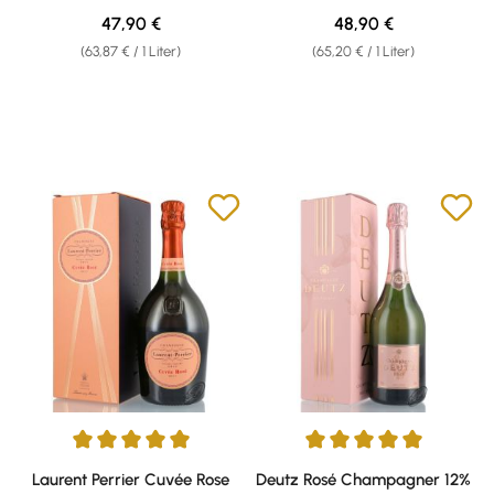
vol. 0,75l Geschenkkarton
Geschenkkarton
Regulärer Preis:
Regulärer Preis:
47,90 €
48,90 €
(63,87 € / 1 Liter)
(65,20 € / 1 Liter)
Durchschnittliche Bewertung von 5 von 5 Sternen
Durchschnittliche Bewertung v
Laurent Perrier Cuvée Rose
Deutz Rosé Champagner 12%