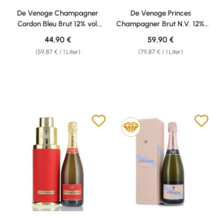
Durchschnittliche Bewertung von 4.5 von 5 Sternen
Durchschnittliche Bewertung v
De Venoge Champagner
De Venoge Princes
Cordon Bleu Brut 12% vol.
Champagner Brut N.V. 12%
0,75l Geschenkkarton
vol. 0,75l Geschenkkarton
Regulärer Preis:
Regulärer Preis:
44,90 €
59,90 €
(59,87 € / 1 Liter)
(79,87 € / 1 Liter)