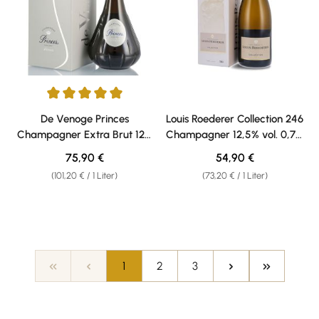
Durchschnittliche Bewertung von 5 von 5 Sternen
De Venoge Princes
Louis Roederer Collection 246
Champagner Extra Brut 12%
Champagner 12,5% vol. 0,75l
vol. 0,75l Geschenkkarton
in Geschenkkarton
Regulärer Preis:
Regulärer Preis:
75,90 €
54,90 €
(101,20 € / 1 Liter)
(73,20 € / 1 Liter)
Seite
Seite
Seite
1
2
3