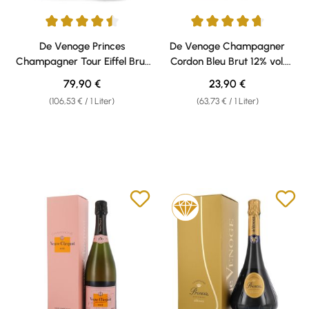
Durchschnittliche Bewertung von 4.5 von 5 Sternen
Durchschnittliche Bewertung v
De Venoge Princes
De Venoge Champagner
Champagner Tour Eiffel Brut
Cordon Bleu Brut 12% vol.
12% vol. 0,75l Geschenkkarton
0,375l Geschenkkarton
Regulärer Preis:
Regulärer Preis:
79,90 €
23,90 €
(106,53 € / 1 Liter)
(63,73 € / 1 Liter)