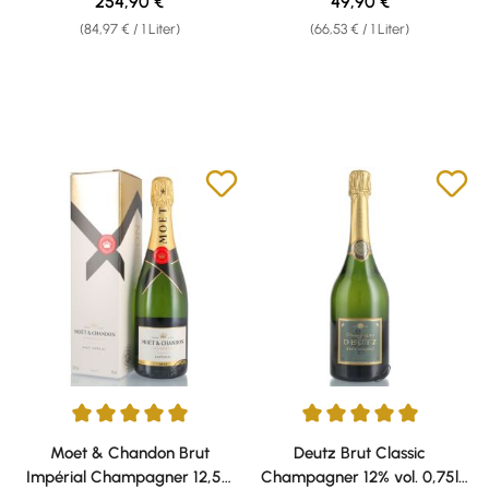
Regulärer Preis:
Regulärer Preis:
254,90 €
49,90 €
(84,97 € / 1 Liter)
(66,53 € / 1 Liter)
Durchschnittliche Bewertung von 5 von 5 Sternen
Durchschnittliche Bewertung v
Moet & Chandon Brut
Deutz Brut Classic
Impérial Champagner 12,5%
Champagner 12% vol. 0,75l