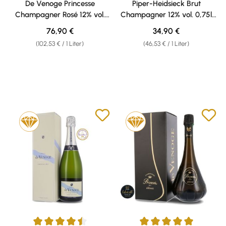
De Venoge Princesse
Piper-Heidsieck Brut
Champagner Rosé 12% vol.
Champagner 12% vol. 0,75l
0,75l Geschenkkarton
Geschenkkarton
Regulärer Preis:
Regulärer Preis:
76,90 €
34,90 €
(102,53 € / 1 Liter)
(46,53 € / 1 Liter)