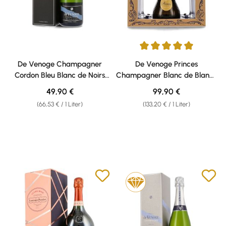
Durchschnittliche Bewertung v
De Venoge Champagner
De Venoge Princes
Cordon Bleu Blanc de Noirs
Champagner Blanc de Blancs
12% vol. 0,75l Geschenkkarton
12% vol. 0,75l Geschenk-Set
Regulärer Preis:
Regulärer Preis:
49,90 €
99,90 €
(66,53 € / 1 Liter)
(133,20 € / 1 Liter)