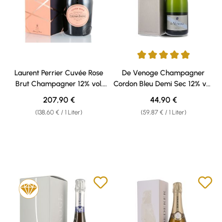
Durchschnittliche Bewertung v
Laurent Perrier Cuvée Rose
De Venoge Champagner
Brut Champagner 12% vol.
Cordon Bleu Demi Sec 12% vol.
1,50l Magnum
0,75l Geschenkkarton
Regulärer Preis:
Regulärer Preis:
207,90 €
44,90 €
Geschenkkarton
(138,60 € / 1 Liter)
(59,87 € / 1 Liter)