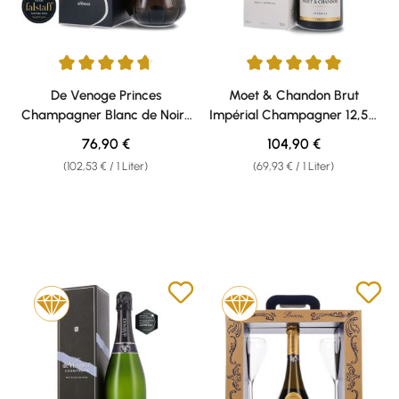
Durchschnittliche Bewertung von 4.75 von 5 Sternen
Durchschnittliche Bewertung v
De Venoge Princes
Moet & Chandon Brut
Champagner Blanc de Noirs
Impérial Champagner 12,5%
12% vol. 0,75l Geschenkkarton
vol. 1,50l Magnum
Regulärer Preis:
Regulärer Preis:
76,90 €
104,90 €
Geschenkkarton
(102,53 € / 1 Liter)
(69,93 € / 1 Liter)