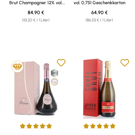
Brut Champagner 12% vol.
vol. 0,75l Geschenkkarton
0,75l Geschenkkarton
Regulärer Preis:
Regulärer Preis:
84,90 €
64,90 €
(113,20 € / 1 Liter)
(86,53 € / 1 Liter)
Durchschnittliche Bewertung von 5 von 5 Sternen
Durchschnittliche Bewertung v