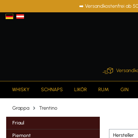
➡️ Versandkostenfrei ab 50
springen
Zur Hauptnavigation springen
Versandko
WHISKY
SCHNAPS
LIKÖR
RUM
GIN
Grappa
Trentino
Friaul
Hersteller
Piemont