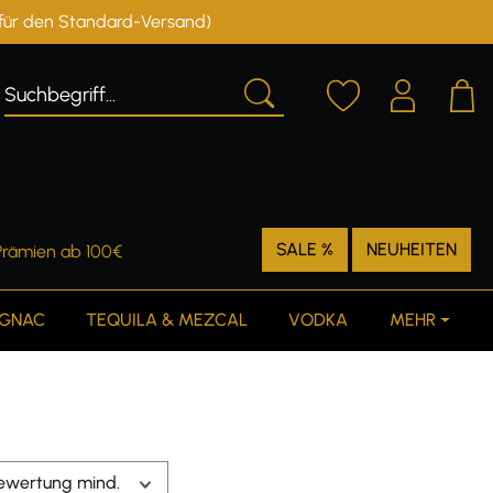
r für den Standard-Versand)
Deutschland
Österreich
SALE %
NEUHEITEN
Prämien ab 100€
GNAC
TEQUILA & MEZCAL
VODKA
MEHR
ewertung mind.