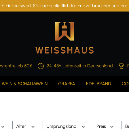
 € Einkaufswert (Gilt ausschließlich für Endverbraucher und nu
stenfrei ab 50€
24-48h Lieferzeit in Deutschland
WEIN & SCHAUMWEIN
GRAPPA
EDELBRAND
CO
Alter
Ursprungsland
Preis
B