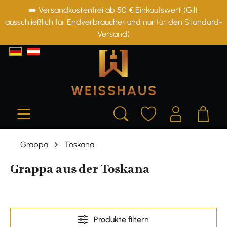
➡️ Versandkostenfrei ab 50 € Einkaufswert (Gilt
alt springen
ausschließlich für Endverbraucher und nur für den Standard-
Versand)
Grappa
Toskana
Grappa aus der Toskana
Produkte filtern