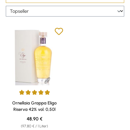
Durchschnittliche Bewertung von 5 von 5 Sternen
Ornellaia Grappa Eligo
Riserva 42% vol. 0,50l
Regulärer Preis:
48,90 €
(97,80 € / 1 Liter)