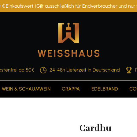
 € Einkaufswert (Gilt ausschließlich für Endverbraucher und nu
stenfrei ab 50€
24-48h Lieferzeit in Deutschland
WEIN & SCHAUMWEIN
GRAPPA
EDELBRAND
CO
Cardhu