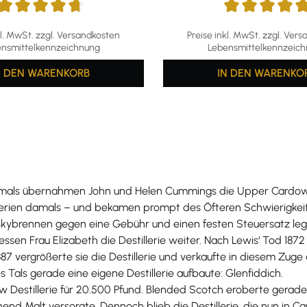
ttliche Bewertung von 4.75 von 5 Sternen
Durchschnittliche Bewertun
kl. MwSt. zzgl. Versandkosten
Preise inkl. MwSt. zzgl. Ver
nsmittelkennzeichnung
Lebensmittelkennzeic
N DEN WARENKORB
IN DEN WARENKO
 Damals übernahmen John und Helen Cummings die Upper Cardow
llerien damals – und bekamen prompt des Öfteren Schwierigkei
iskybrennen gegen eine Gebühr und einen festen Steuersatz le
sen Frau Elizabeth die Destillerie weiter. Nach Lewis‘ Tod 1872
1887 vergrößerte sie die Destillerie und verkaufte in diesem Zu
 Tals gerade eine eigene Destillerie aufbaute: Glenfiddich.
Destillerie für 20.500 Pfund. Blended Scotch eroberte gerade 
chend Malt versorgte. Dennoch blieb die Destillerie, die nun in 