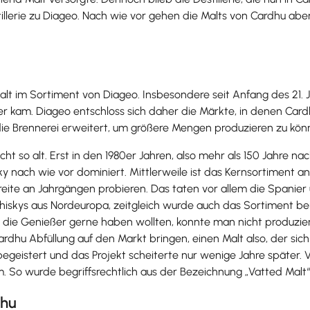
llerie zu Diageo. Nach wie vor gehen die Malts von Cardhu aber
alt im Sortiment von Diageo. Insbesondere seit Anfang des 21.
er kam. Diageo entschloss sich daher die Märkte, in denen Cardh
die Brennerei erweitert, um größere Mengen produzieren zu kö
cht so alt. Erst in den 1980er Jahren, also mehr als 150 Jahre 
isky nach wie vor dominiert. Mittlerweile ist das Kernsortiment
ite an Jahrgängen probieren. Das taten vor allem die Spanier
hiskys aus Nordeuropa, zeitgleich wurde auch das Sortiment b
e die Genießer gerne haben wollten, konnte man nicht produzi
ardhu Abfüllung auf den Markt bringen, einen Malt also, der s
egeistert und das Projekt scheiterte nur wenige Jahre später. V
 So wurde begriffsrechtlich aus der Bezeichnung „Vatted Malt“
dhu