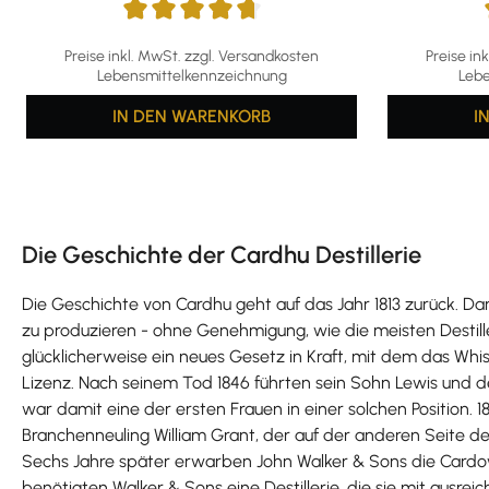
Durchschnittliche Bewertung von 4.65 von 5 Sternen
Durchschni
Preise inkl. MwSt. zzgl. Versandkosten
Preise in
Lebensmittelkennzeichnung
Lebe
IN DEN WARENKORB
I
Die Geschichte der Cardhu Destillerie
Die Geschichte von Cardhu geht auf das Jahr 1813 zurück.
zu produzieren - ohne Genehmigung, wie die meisten Desti
glücklicherweise ein neues Gesetz in Kraft, mit dem das Wh
Lizenz. Nach seinem Tod 1846 führten sein Sohn Lewis und des
war damit eine der ersten Frauen in einer solchen Position. 
Branchenneuling William Grant, der auf der anderen Seite des
Sechs Jahre später erwarben John Walker & Sons die Cardow 
benötigten Walker & Sons eine Destillerie, die sie mit ausrei