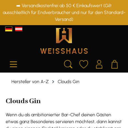
➡️ Versandkostenfrei ab 50 € Einkaufswert (Gilt
alt springen
ausschließlich für Endverbraucher und nur für den Standard-
Versand)
Hersteller von A-Z
Clouds Gin
Clouds Gin
Wenn du als ambitionierter Bar-Chef deinen Gästen
etwas ganz Besonderes servieren möchtest, dann kannst