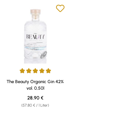
Durchschnittliche Bewertung von 5 von 5 Sternen
The Beauty Organic Gin 42%
vol. 0,50l
Regulärer Preis:
28,90 €
(57,80 € / 1 Liter)