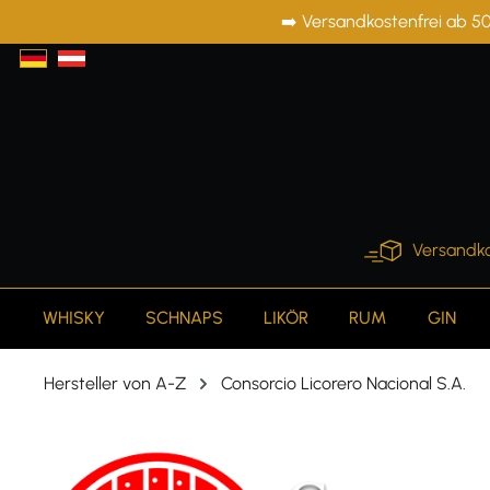
➡️ Versandkostenfrei ab 50
springen
Zur Hauptnavigation springen
Versandko
WHISKY
SCHNAPS
LIKÖR
RUM
GIN
Hersteller von A-Z
Consorcio Licorero Nacional S.A.