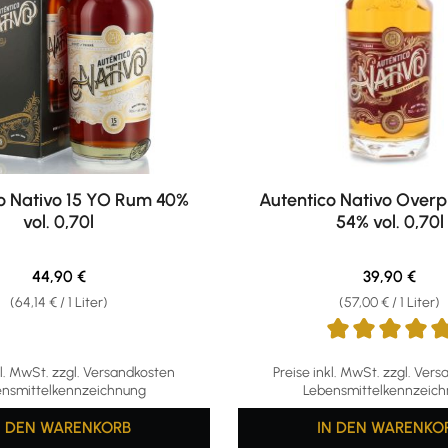
o Nativo 15 YO Rum 40%
Autentico Nativo Over
vol. 0,70l
54% vol. 0,70l
Regulärer Preis:
Regulärer Pr
44,90 €
39,90 €
(64,14 € / 1 Liter)
(57,00 € / 1 Liter)
Durchschnittliche Bewertun
kl. MwSt. zzgl. Versandkosten
Preise inkl. MwSt. zzgl. Ver
nsmittelkennzeichnung
Lebensmittelkennzeic
N DEN WARENKORB
IN DEN WARENKO