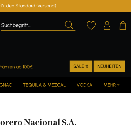
r für den Standard-Versand)
Deutschland
Österreich
SALE %
NEUHEITEN
Prämien ab 100€
GNAC
TEQUILA & MEZCAL
VODKA
MEHR
orero Nacional S.A.