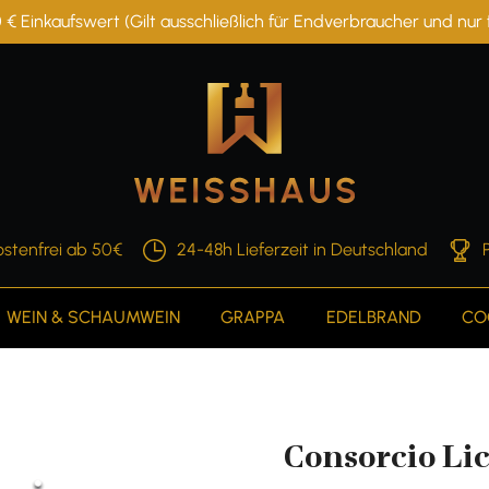
 € Einkaufswert (Gilt ausschließlich für Endverbraucher und nu
stenfrei ab 50€
24-48h Lieferzeit in Deutschland
WEIN & SCHAUMWEIN
GRAPPA
EDELBRAND
CO
Consorcio Lic