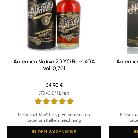
Autentico Nativo 20 YO Rum 40%
Autentic
vol. 0,70l
Regulärer Preis:
54,90 €
(78,43 € / 1 Liter)
Durchschnittliche Bewertung von 5 von 5 Sternen
Preise inkl. MwSt. zzgl. Versandkosten
Preise in
Lebensmittelkennzeichnung
Lebe
IN DEN WARENKORB
I