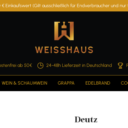
 € Einkaufswert (Gilt ausschließlich für Endverbraucher und nu
stenfrei ab 50€
24-48h Lieferzeit in Deutschland
WEIN & SCHAUMWEIN
GRAPPA
EDELBRAND
CO
Deutz