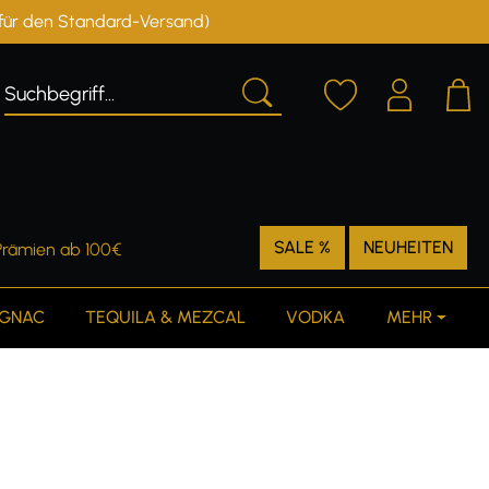
r für den Standard-Versand)
Deutschland
Österreich
SALE %
NEUHEITEN
Prämien ab 100€
GNAC
TEQUILA & MEZCAL
VODKA
MEHR