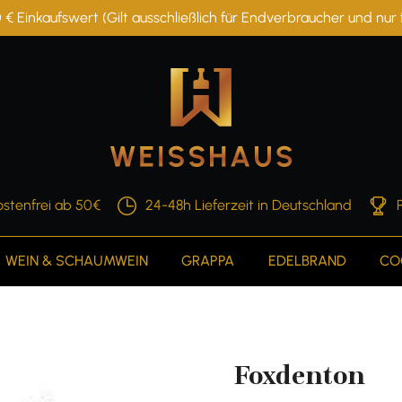
 € Einkaufswert (Gilt ausschließlich für Endverbraucher und nu
stenfrei ab 50€
24-48h Lieferzeit in Deutschland
WEIN & SCHAUMWEIN
GRAPPA
EDELBRAND
CO
Foxdenton