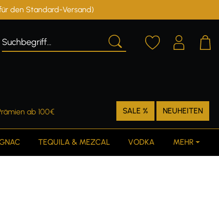
r für den Standard-Versand)
Deutschland
Österreich
SALE %
NEUHEITEN
Prämien ab 100€
GNAC
TEQUILA & MEZCAL
VODKA
MEHR