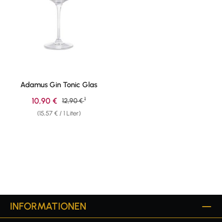
Adamus Gin Tonic Glas
1
Verkaufspreis:
10,90 €
Regulärer Preis:
12,90 €
(15,57 € / 1 Liter)
INFORMATIONEN