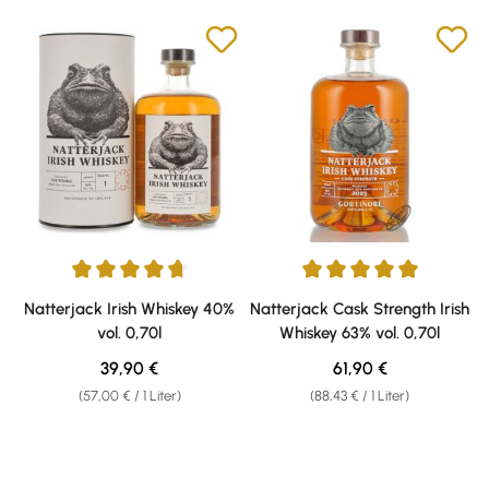
Durchschnittliche Bewertung von 4.83 von 5 Sternen
Durchschnittliche Bewertung v
Natterjack Irish Whiskey 40%
Natterjack Cask Strength Irish
vol. 0,70l
Whiskey 63% vol. 0,70l
Regulärer Preis:
Regulärer Preis:
39,90 €
61,90 €
(57,00 € / 1 Liter)
(88,43 € / 1 Liter)