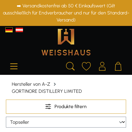
➡️ Versandkostenfrei ab 50 € Einkaufswert (Gilt
alt springen
ausschließlich für Endverbraucher und nur für den Standard-
Versand)
Hersteller von A-Z
GORTINORE DISTILLERY LIMITED
Produkte filtern