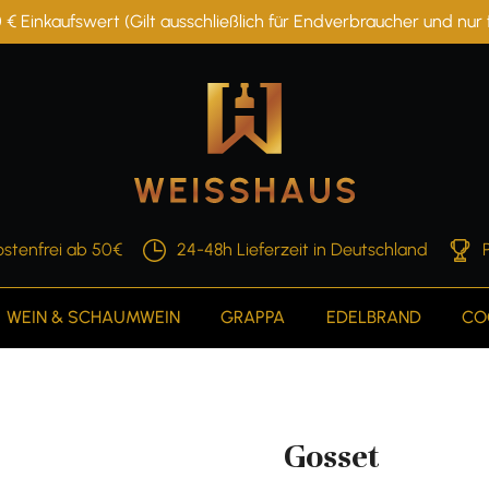
 € Einkaufswert (Gilt ausschließlich für Endverbraucher und nu
stenfrei ab 50€
24-48h Lieferzeit in Deutschland
WEIN & SCHAUMWEIN
GRAPPA
EDELBRAND
CO
Gosset