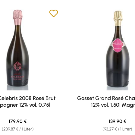
elebris 2008 Rosé Brut
Gosset Grand Rosé Ch
agner 12% vol. 0,75l
12% vol. 1,50l Ma
Regulärer Preis:
Regulärer Pr
179,90 €
139,90 €
(239,87 € / 1 Liter)
(93,27 € / 1 Liter)