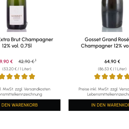
Extra Brut Champagner
Gosset Grand Rosé
12% vol. 0,75l
Champagner 12% vol.
1
erkaufspreis:
Regulärer Preis:
Regulärer Pr
9,90 €
42,90 €
64,90 €
(53,20 € / 1 Liter)
(86,53 € / 1 Liter)
ttliche Bewertung von 5 von 5 Sternen
Durchschnittliche Bewertun
kl. MwSt. zzgl. Versandkosten
Preise inkl. MwSt. zzgl. Ver
nsmittelkennzeichnung
Lebensmittelkennzeic
N DEN WARENKORB
IN DEN WARENKO