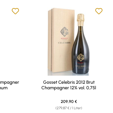
ampagner
Gosset Celebris 2012 Brut
gnum
Champagner 12% vol. 0,75l
eis:
Regulärer Preis:
209,90 €
(279,87 € / 1 Liter)