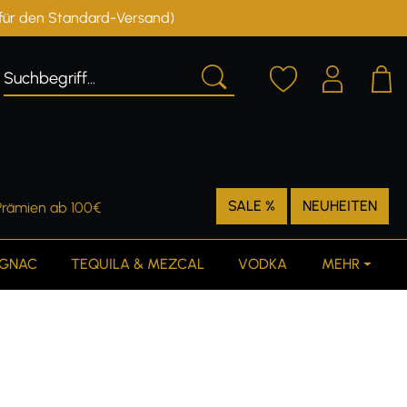
r für den Standard-Versand)
Deutschland
Österreich
SALE %
NEUHEITEN
Prämien ab 100€
GNAC
TEQUILA & MEZCAL
VODKA
MEHR