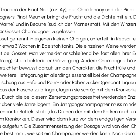
ben der Pinot Noir (aus Ay), der Chardonnay und der Pinot Meu
gners. Pinot Meunier bringt die Frucht und die Dichte mit ei
er Marne) und in Beaune (südlich der Marne) statt. Mit den Winz
 für Gosset Champagner zugelassen.
sset getrennt in eigenen kleinen Chargen, unterteilt in Rebso
r etwa 3 Wochen in Edelstahltanks. Die einzelnen Weine werde
bei Gosset. Man vermeidet anschließend bei fast allen ihrer Ed
rung) ist ein bakterieller Gärvorgang. Andere Champagnerhäu
zichtet bewusst darauf, um den Charakter, die Fruchtfülle und 
 weitere Hefegärung ist allerdings essenziell bei der Champagn
 Mischung aus Hefe und Rohr- oder Rübenzucker (genannt Liqueu
 aus der Flasche zu bringen, lagern sie schräg mit dem Kronko
. Durch die bei diesem Zersetzungsprozess frei werdenden Enz
über viele Jahre lagern. Ein Jahrgangschampagner muss mindest
genannte Rütteln statt (das Drehen der mit dem Korken nach unt
m Kronkorken. Dieser wird dann kurz vor dem endgültigen Versch
 aufgefüllt. Die Zusammensetzung der Dosage wird von den Ch
ie bestimmt, wie süß ein Champagner werden kann. Nach dem A