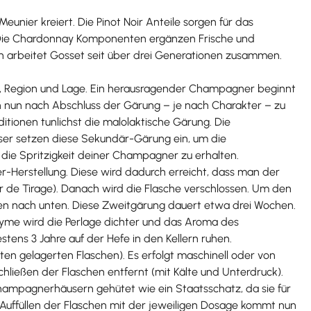
nier kreiert. Die Pinot Noir Anteile sorgen für das
n. Die Chardonnay Komponenten ergänzen Frische und
ern arbeitet Gosset seit über drei Generationen zusammen.
rte, Region und Lage. Ein herausragender Champagner beginnt
n nun nach Abschluss der Gärung – je nach Charakter – zu
itionen tunlichst die malolaktische Gärung. Die
ser setzen diese Sekundär-Gärung ein, um die
die Spritzigkeit deiner Champagner zu erhalten.
er-Herstellung. Diese wird dadurch erreicht, dass man der
r de Tirage). Danach wird die Flasche verschlossen. Um den
rken nach unten. Diese Zweitgärung dauert etwa drei Wochen.
yme wird die Perlage dichter und das Aroma des
ens 3 Jahre auf der Hefe in den Kellern ruhen.
en gelagerten Flaschen). Es erfolgt maschinell oder von
ließen der Flaschen entfernt (mit Kälte und Unterdruck).
ampagnerhäusern gehütet wie ein Staatsschatz, da sie für
uffüllen der Flaschen mit der jeweiligen Dosage kommt nun