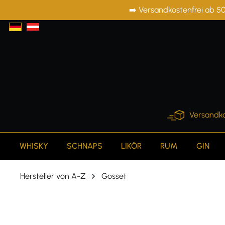
➡️ Versandkostenfrei ab 50
springen
Zur Hauptnavigation springen
Versandko
WHISKY
SCHNAPS
LIKÖR
RUM
GIN
Hersteller von A-Z
Gosset