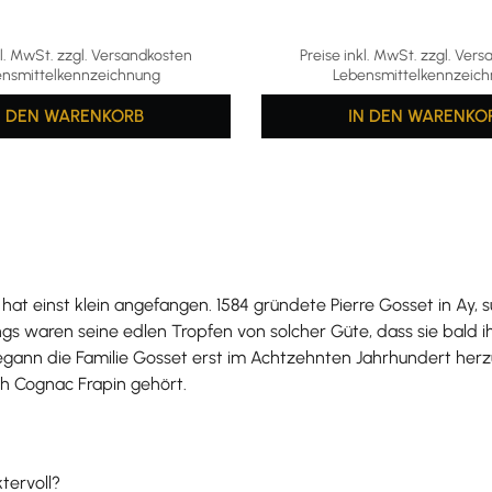
kl. MwSt. zzgl. Versandkosten
Preise inkl. MwSt. zzgl. Ver
nsmittelkennzeichnung
Lebensmittelkennzeic
N DEN WARENKORB
IN DEN WARENKO
 einst klein angefangen. 1584 gründete Pierre Gosset in Ay, sü
s waren seine edlen Tropfen von solcher Güte, dass sie bald ih
nn die Familie Gosset erst im Achtzehnten Jahrhundert herzus
h Cognac Frapin gehört.
tervoll?