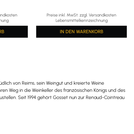
sandkosten
Preise inkl. MwSt. zzgl. Versandkosten
hnung
Lebensmittelkennzeichnung
RB
IN DEN WARENKORB
dlich von Reims, sein Weingut und kreierte Weine
ren Weg in die Weinkeller des französischen Königs und des
tellen. Seit 1994 gehört Gosset nun zur Renaud-Cointreau