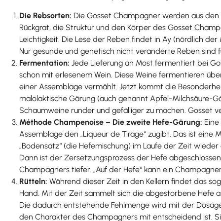
Die Rebsorten:
Die Gosset Champagner werden aus den Trau
Rückgrat, die Struktur und den Körper des Gosset Champa
Leichtigkeit. Die Lese der Reben findet in Ay (nördlich d
Nur gesunde und genetisch nicht veränderte Reben sind
Fermentation:
Jede Lieferung an Most fermentiert bei Go
schon mit erlesenem Wein. Diese Weine fermentieren übe
einer Assemblage vermählt. Jetzt kommt die Besonderheit 
malolaktische Gärung (auch genannt Apfel-Milchsäure-Gä
Schaumweine runder und gefälliger zu machen. Gosset ver
Méthode Champenoise – Die zweite Hefe-Gärung:
Eine
Assemblage den „Liqueur de Tirage“ zugibt. Das ist eine
„Bodensatz“ (die Hefemischung) im Laufe der Zeit wieder
Dann ist der Zersetzungsprozess der Hefe abgeschlossen
Champagners tiefer. „Auf der Hefe“ kann ein Champagner 
Rütteln:
Während dieser Zeit in den Kellern findet das so
Hand. Mit der Zeit sammelt sich die abgestorbene Hefe a
Die dadurch entstehende Fehlmenge wird mit der Dosage
den Charakter des Champagners mit entscheidend ist. S