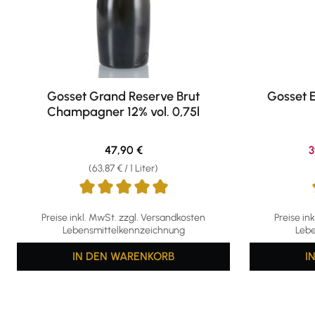
Gosset Grand Reserve Brut
Gosset 
Champagner 12% vol. 0,75l
Regulärer Preis:
V
47,90 €
3
(63,87 € / 1 Liter)
Durchschnittliche Bewertung von 5 von 5 Sternen
Durchschni
Preise inkl. MwSt. zzgl. Versandkosten
Preise in
Lebensmittelkennzeichnung
Lebe
IN DEN WARENKORB
I