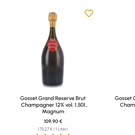
Gosset Grand Reserve Brut
Gosset C
Champagner 12% vol. 1,50l
Champ
Magnum
Regulärer Preis:
109,90 €
(73,27 € / 1 Liter)