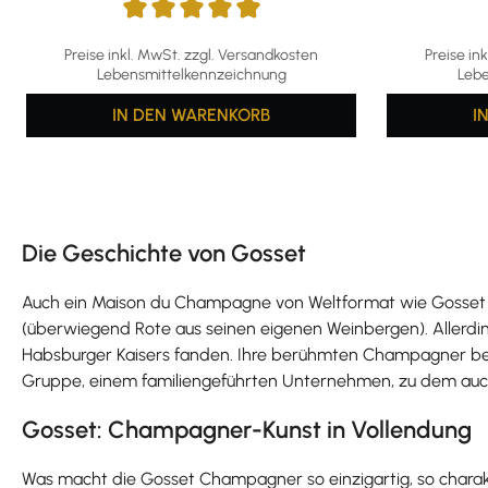
Durchschnittliche Bewertung von 5 von 5 Sternen
Preise inkl. MwSt. zzgl. Versandkosten
Preise in
Lebensmittelkennzeichnung
Lebe
IN DEN WARENKORB
I
Die Geschichte von Gosset
Auch ein Maison du Champagne von Weltformat wie Gosset hat
(überwiegend Rote aus seinen eigenen Weinbergen). Allerding
Habsburger Kaisers fanden. Ihre berühmten Champagner bega
Gruppe, einem familiengeführten Unternehmen, zu dem auc
Gosset: Champagner-Kunst in Vollendung
Was macht die Gosset Champagner so einzigartig, so charak