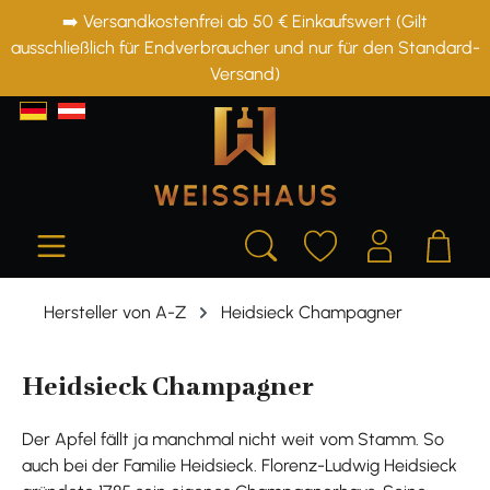
➡️ Versandkostenfrei ab 50 € Einkaufswert (Gilt
alt springen
ausschließlich für Endverbraucher und nur für den Standard-
Versand)
Hersteller von A-Z
Heidsieck Champagner
Heidsieck Champagner
Der Apfel fällt ja manchmal nicht weit vom Stamm. So
auch bei der Familie Heidsieck. Florenz-Ludwig Heidsieck