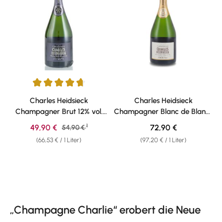
Durchschnittliche Bewertung von 4.75 von 5 Sternen
Charles Heidsieck
Charles Heidsieck
Champagner Brut 12% vol.
Champagner Blanc de Blancs
0,75l
12% vol. 0,75l
1
Verkaufspreis:
Regulärer Preis:
49,90 €
Regulärer Preis:
72,90 €
54,90 €
(66,53 € / 1 Liter)
(97,20 € / 1 Liter)
„Champagne Charlie“ erobert die Neue