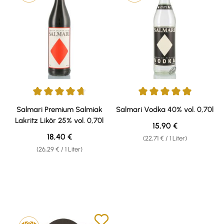
Durchschnittliche Bewertung von 4.71 von 5 Sternen
Durchschnittliche Bewertung v
Salmari Premium Salmiak
Salmari Vodka 40% vol. 0,70l
Lakritz Likör 25% vol. 0,70l
Regulärer Preis:
15,90 €
Regulärer Preis:
18,40 €
(22,71 € / 1 Liter)
(26,29 € / 1 Liter)