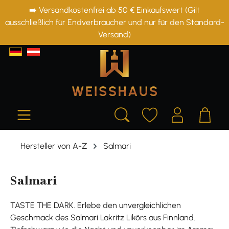
➡️ Versandkostenfrei ab 50 € Einkaufswert (Gilt
alt springen
ausschließlich für Endverbraucher und nur für den Standard-
Versand)
Hersteller von A-Z
Salmari
Salmari
TASTE THE DARK. Erlebe den unvergleichlichen
Geschmack des Salmari Lakritz Likörs aus Finnland.