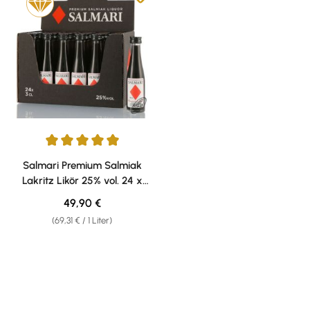
Durchschnittliche Bewertung von 5 von 5 Sternen
Salmari Premium Salmiak
Lakritz Likör 25% vol. 24 x
0,03l Miniatur Pack
Regulärer Preis:
49,90 €
(69,31 € / 1 Liter)