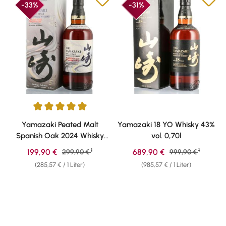
-33%
-31%
Durchschnittliche Bewertung von 5 von 5 Sternen
Yamazaki Peated Malt
Yamazaki 18 YO Whisky 43%
Spanish Oak 2024 Whisky
vol. 0,70l
43% vol. 0,70l
1
1
Verkaufspreis:
Verkaufspreis:
199,90 €
Regulärer Preis:
689,90 €
Regulärer Preis:
299,90 €
999,90 €
(285,57 € / 1 Liter)
(985,57 € / 1 Liter)