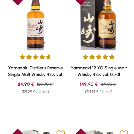
Durchschnittliche Bewertung von 4.81 von 5 Sternen
Durchschnittliche Bewertung v
Yamazaki Distiller's Reserve
Yamazaki 12 YO Single Malt
Single Malt Whisky 43% vol.
Whisky 43% vol. 0,70l
0,70l
1
1
Verkaufspreis:
Verkaufspreis:
84,90 €
Regulärer Preis:
149,90 €
Regulärer Preis:
129,90 €
169,90 €
(121,29 € / 1 Liter)
(214,14 € / 1 Liter)