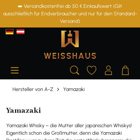
➡️ Versandkostenfrei ab 50 € Einkaufswert (Gilt
alt springen
ausschließlich für Endverbraucher und nur für den Standard-
Versand)
Hersteller von A-Z
Yamazaki
Yamazaki
Yamazaki Whisky – die Mutter aller japanischen Whiskys!
Eigentlich schon die Großmutter, denn die Yamazaki