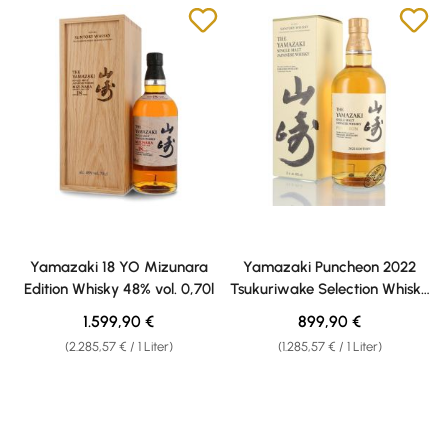
Yamazaki 18 YO Mizunara
Yamazaki Puncheon 2022
Edition Whisky 48% vol. 0,70l
Tsukuriwake Selection Whisky
48% vol. 0,70l
Regulärer Preis:
Regulärer Preis:
1.599,90 €
899,90 €
(2.285,57 € / 1 Liter)
(1.285,57 € / 1 Liter)