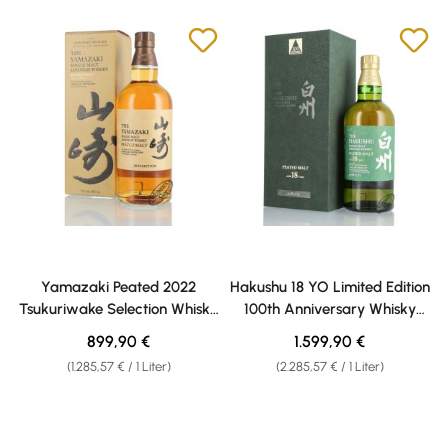
Yamazaki Peated 2022
Hakushu 18 YO Limited Edition
Tsukuriwake Selection Whisky
100th Anniversary Whisky
48% vol. 0,70l
48% vol. 0,70l
Regulärer Preis:
Regulärer Preis:
899,90 €
1.599,90 €
(1.285,57 € / 1 Liter)
(2.285,57 € / 1 Liter)