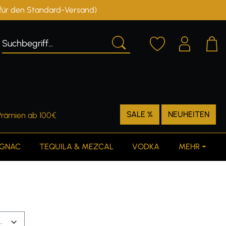
r für den Standard-Versand)
Deutschland
Österreich
SALE %
NEUHEITEN
Prämien ab 100€
GNAC
TEQUILA & MEZCAL
VODKA
MEHR
.