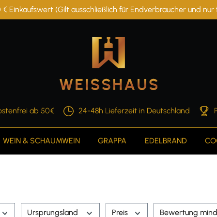
 € Einkaufswert (Gilt ausschließlich für Endverbraucher und nu
stenfrei ab 50€
24-48h Lieferzeit in Deutschland
WEIN & SCHAUMWEIN
GRAPPA
EDELBRAND
CO
Ursprungsland
Preis
Bewertung mind