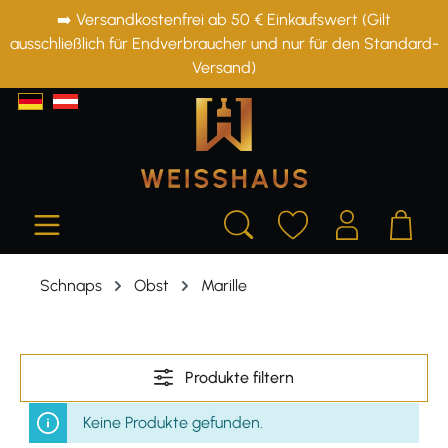
➡️ Versandkostenfrei ab 50 € Einkaufswert (Gilt
alt springen
ausschließlich für Endverbraucher und nur für den Standard-
Versand)
Schnaps
Obst
Marille
Produkte filtern
Keine Produkte gefunden.