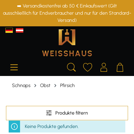
➡️ Versandkostenfrei ab 50 € Einkaufswert (Gilt
alt springen
ausschließlich für Endverbraucher und nur für den Standard-
Versand)
Schnaps
Obst
Pfirsich
Produkte filtern
Keine Produkte gefunden.