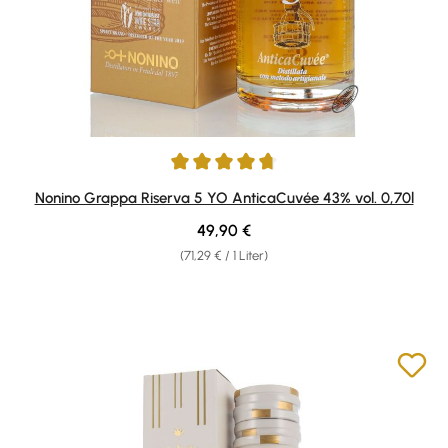
Durchschnittliche Bewertung von 4.83 von 5 Sternen
Nonino Grappa Riserva 5 YO AnticaCuvée 43% vol. 0,70l
Regulärer Preis:
49,90 €
(71,29 € / 1 Liter)