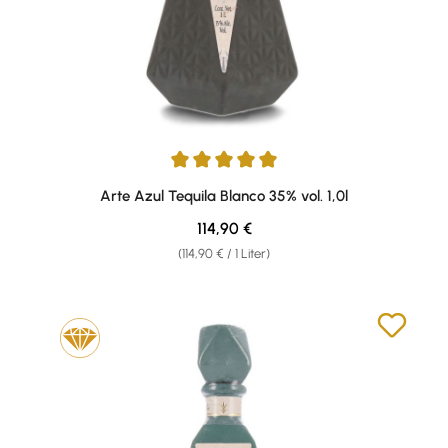
Durchschnittliche Bewertung von 5 von 5 Sternen
Arte Azul Tequila Blanco 35% vol. 1,0l
Regulärer Preis:
114,90 €
(114,90 € / 1 Liter)