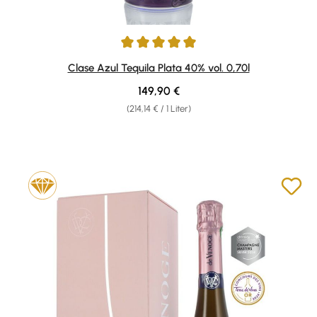
Durchschnittliche Bewertung von 5 von 5 Sternen
Clase Azul Tequila Plata 40% vol. 0,70l
Regulärer Preis:
149,90 €
(214,14 € / 1 Liter)