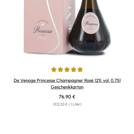
Durchschnittliche Bewertung von 5 von 5 Sternen
De Venoge Princesse Champagner Rosé 12% vol. 0,75l
Geschenkkarton
Regulärer Preis:
76,90 €
(102,53 € / 1 Liter)
Produktgalerie überspringen