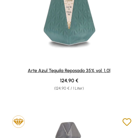
Arte Azul Tequila Reposado 35% vol. 1,0l
Regulärer Preis:
124,90 €
(124,90 € / 1 Liter)