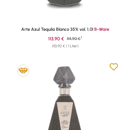
Arte Azul Tequila Blanco 35% vol. 1,0l
B-Ware
1
Verkaufspreis:
113,90 €
Regulärer Preis:
114,90 €
(113,90 € / 1 Liter)