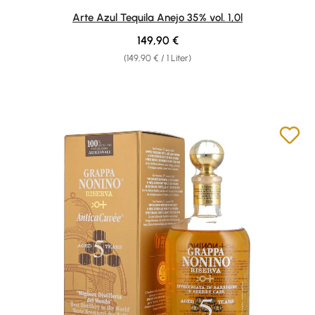
Durchschnittliche Bewertung von 5 von 5 Sternen
Arte Azul Tequila Anejo 35% vol. 1,0l
Regulärer Preis:
149,90 €
(149,90 € / 1 Liter)