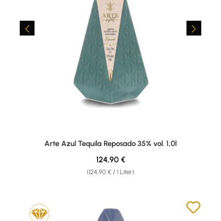
Arte Azul Tequila Reposado 35% vol. 1,0l
Regulärer Preis:
124,90 €
(124,90 € / 1 Liter)