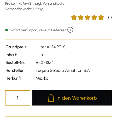
Preise inkl. MwSt. zzgl. Versandkosten
Versandgewicht: 1.99 kg
(1)
Durchschnittliche Bewer
Sofort verfügbar, 24-48h Lieferzeit
Grundpreis:
1 Liter = 134,90 €
Inhalt:
1 Liter
Bestell-Nr.:
A5010354
Hersteller:
Tequila Selecto Amatitán S.A.
Herkunft:
Mexiko
Produkt Anzahl: Gib den gewünscht
In den Warenkorb