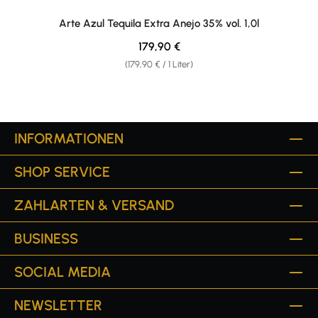
Arte Azul Tequila Extra Anejo 35% vol. 1,0l
Regulärer Preis:
179,90 €
(179,90 € / 1 Liter)
INFORMATIONEN
SHOP SERVICE
ZAHLARTEN & VERSAND
BUSINESS
SOCIAL MEDIA
NEWSLETTER