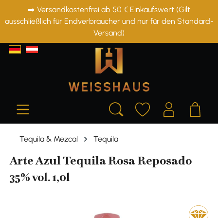
➡️ Versandkostenfrei ab 50 € Einkaufswert (Gilt
alt springen
ausschließlich für Endverbraucher und nur für den Standard-
Versand)
Tequila & Mezcal
Tequila
Arte Azul Tequila Rosa Reposado
35% vol. 1,0l
Bildergalerie überspringen