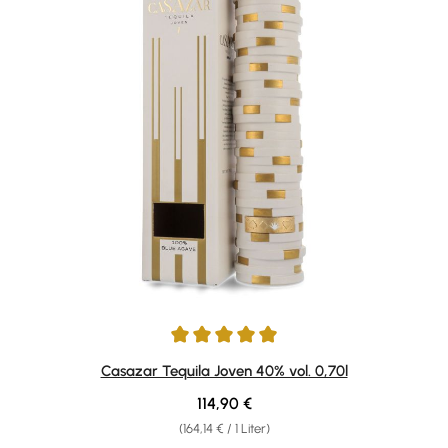
Durchschnittliche Bewertung von 5 von 5 Sternen
Casazar Tequila Joven 40% vol. 0,70l
Regulärer Preis:
114,90 €
(164,14 € / 1 Liter)