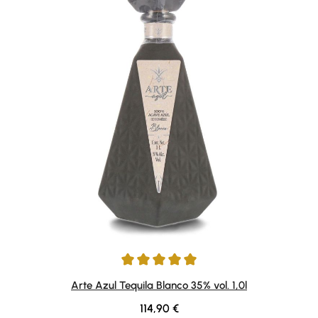
Durchschnittliche Bewertung von 5 von 5 Sternen
Arte Azul Tequila Blanco 35% vol. 1,0l
Regulärer Preis:
114,90 €