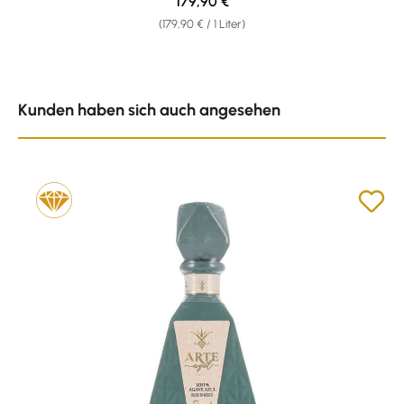
Regulärer Preis:
179,90 €
(179,90 € / 1 Liter)
Produktgalerie überspringen
Kunden haben sich auch angesehen