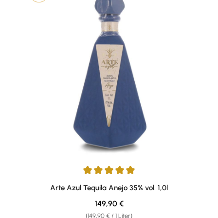
Durchschnittliche Bewertung von 5 von 5 Sternen
Arte Azul Tequila Anejo 35% vol. 1,0l
Regulärer Preis:
149,90 €
(149,90 € / 1 Liter)