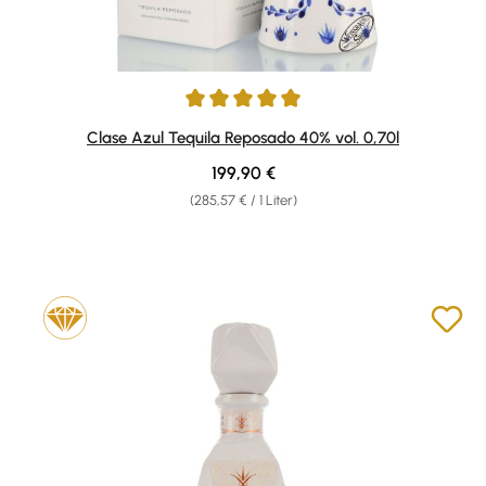
Durchschnittliche Bewertung von 5 von 5 Sternen
Clase Azul Tequila Reposado 40% vol. 0,70l
Regulärer Preis:
199,90 €
(285,57 € / 1 Liter)