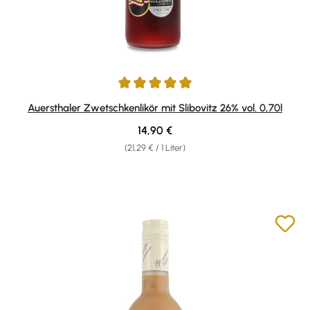
Durchschnittliche Bewertung von 4.93 von 5 Sternen
Auersthaler Zwetschkenlikör mit Slibovitz 26% vol. 0,70l
Regulärer Preis:
14,90 €
(21,29 € / 1 Liter)