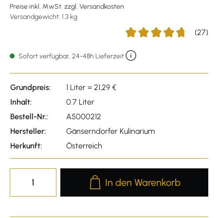
Preise inkl. MwSt. zzgl. Versandkosten
Versandgewicht: 1.3 kg
(27)
Durchschnittliche Bewertu
Sofort verfügbar, 24-48h Lieferzeit
Grundpreis:
1 Liter = 21,29 €
Inhalt:
0.7 Liter
Bestell-Nr.:
A5000212
Hersteller:
Gänserndorfer Kulinarium
Herkunft:
Österreich
Produkt Anzahl: Gib den gewünscht
In den Warenkorb