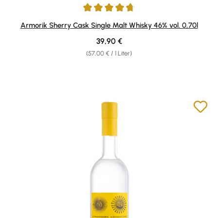
Durchschnittliche Bewertung von 4.63 von 5 Sternen
Armorik Sherry Cask Single Malt Whisky 46% vol. 0,70l
Regulärer Preis:
39,90 €
(57,00 € / 1 Liter)