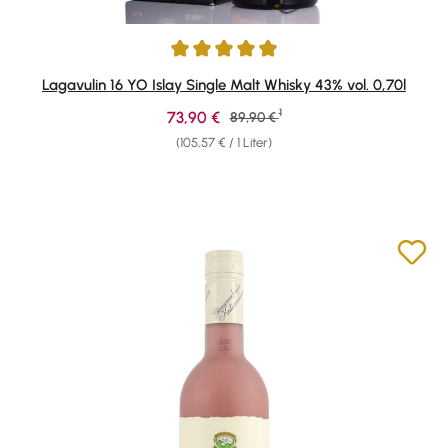
Durchschnittliche Bewertung von 4.95 von 5 Sternen
Lagavulin 16 YO Islay Single Malt Whisky 43% vol. 0,70l
1
Verkaufspreis:
73,90 €
Regulärer Preis:
89,90 €
(105,57 € / 1 Liter)