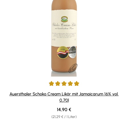
Durchschnittliche Bewertung von 4.94 von 5 Sternen
Auersthaler Schoko Cream Likör mit Jamaicarum 16% vol.
0,70l
Regulärer Preis:
14,90 €
(21,29 € / 1 Liter)