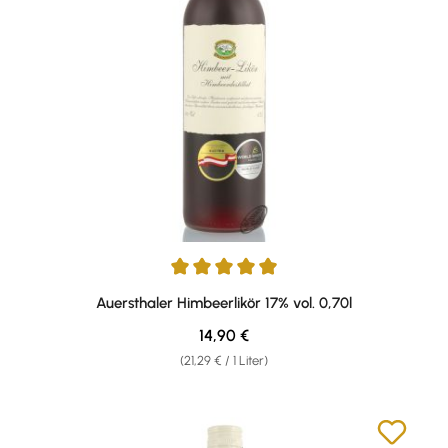
Durchschnittliche Bewertung von 4.94 von 5 Sternen
Auersthaler Himbeerlikör 17% vol. 0,70l
Regulärer Preis:
14,90 €
(21,29 € / 1 Liter)