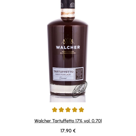
Durchschnittliche Bewertung von 4.94 von 5 Sternen
Walcher Tartuffetto 17% vol. 0,70l
Regulärer Preis:
17,90 €