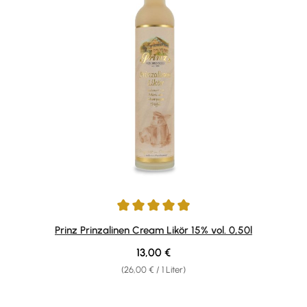
Durchschnittliche Bewertung von 4.89 von 5 Sternen
Prinz Prinzalinen Cream Likör 15% vol. 0,50l
Regulärer Preis:
13,00 €
(26,00 € / 1 Liter)