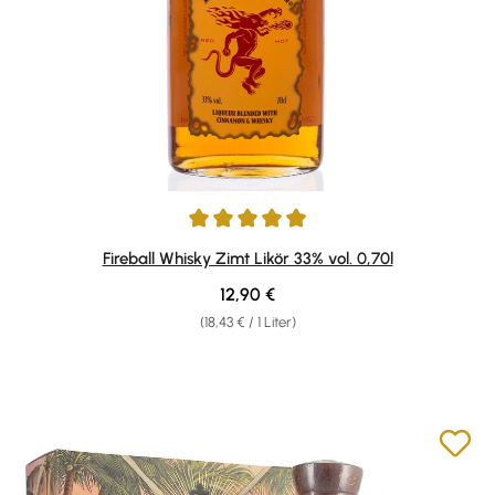
Durchschnittliche Bewertung von 4.9 von 5 Sternen
Fireball Whisky Zimt Likör 33% vol. 0,70l
Regulärer Preis:
12,90 €
(18,43 € / 1 Liter)