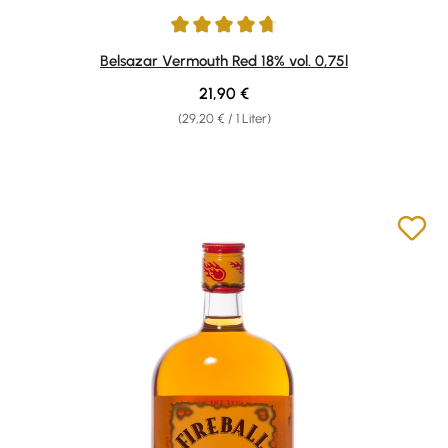
Durchschnittliche Bewertung von 4.8 von 5 Sternen
Belsazar Vermouth Red 18% vol. 0,75l
Regulärer Preis:
21,90 €
(29,20 € / 1 Liter)