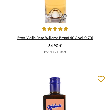
Durchschnittliche Bewertung von 5 von 5 Sternen
Etter Vieille Poire Williams Brand 40% vol. 0,70l
Regulärer Preis:
64,90 €
(92,71 € / 1 Liter)