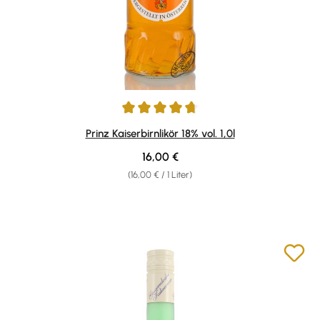
Durchschnittliche Bewertung von 4.83 von 5 Sternen
Prinz Kaiserbirnlikör 18% vol. 1,0l
Regulärer Preis:
16,00 €
(16,00 € / 1 Liter)