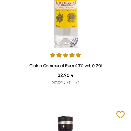
Durchschnittliche Bewertung von 5 von 5 Sternen
Clairin Communal Rum 43% vol. 0,70l
Regulärer Preis:
32,90 €
(47,00 € / 1 Liter)