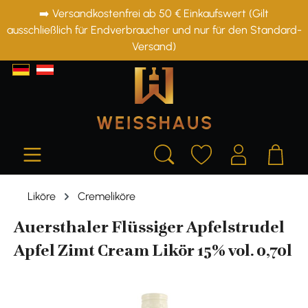
➡️ Versandkostenfrei ab 50 € Einkaufswert (Gilt
alt springen
ausschließlich für Endverbraucher und nur für den Standard-
Versand)
Liköre
Cremeliköre
Auersthaler Flüssiger Apfelstrudel
Apfel Zimt Cream Likör 15% vol. 0,70l
Bildergalerie überspringen