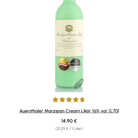
Durchschnittliche Bewertung von 4.82 von 5 Sternen
Auersthaler Marzipan Cream Likör 16% vol. 0,70l
Regulärer Preis:
14,90 €
(21,29 € / 1 Liter)