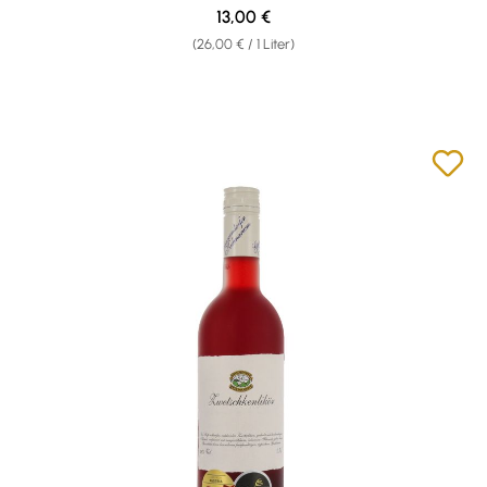
Regulärer Preis:
13,00 €
(26,00 € / 1 Liter)