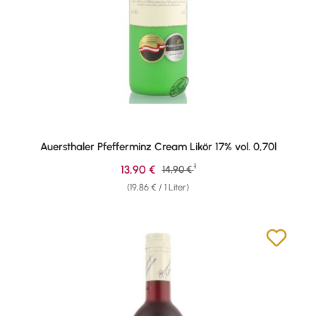
Auersthaler Pfefferminz Cream Likör 17% vol. 0,70l
1
Verkaufspreis:
13,90 €
Regulärer Preis:
14,90 €
(19,86 € / 1 Liter)