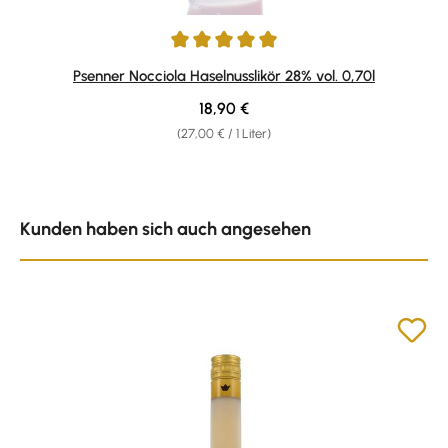
Durchschnittliche Bewertung von 4.88 von 5 Sternen
Psenner Nocciola Haselnusslikör 28% vol. 0,70l
Regulärer Preis:
18,90 €
(27,00 € / 1 Liter)
Produktgalerie überspringen
Kunden haben sich auch angesehen