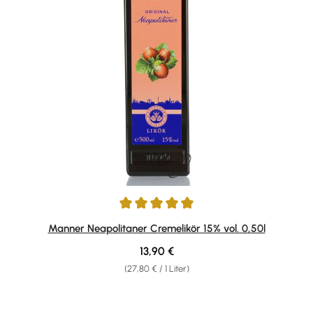
Durchschnittliche Bewertung von 4.91 von 5 Sternen
Manner Neapolitaner Cremelikör 15% vol. 0,50l
Regulärer Preis:
13,90 €
(27,80 € / 1 Liter)