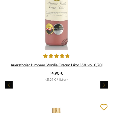
Durchschnittliche Bewertung von 4.82 von 5 Sternen
Auersthaler Himbeer Vanille Cream Likör 15% vol. 0,70l
Regulärer Preis:
14,90 €
(21,29 € / 1 Liter)