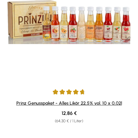
Durchschnittliche Bewertung von 4.87 von 5 Sternen
Prinz Genusspaket - Alles Likör 22,5% vol. 10 x 0,02l
Regulärer Preis:
12,86 €
(64,30 € / 1 Liter)