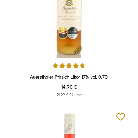
Durchschnittliche Bewertung von 4.86 von 5 Sternen
Auersthaler Pfirsich Likör 17% vol. 0,70l
Regulärer Preis:
14,90 €
(21,29 € / 1 Liter)