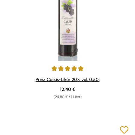
Durchschnittliche Bewertung von 4.89 von 5 Sternen
Prinz Cassis-Likör 20% vol. 0,50l
Regulärer Preis:
12,40 €
(24,80 € / 1 Liter)