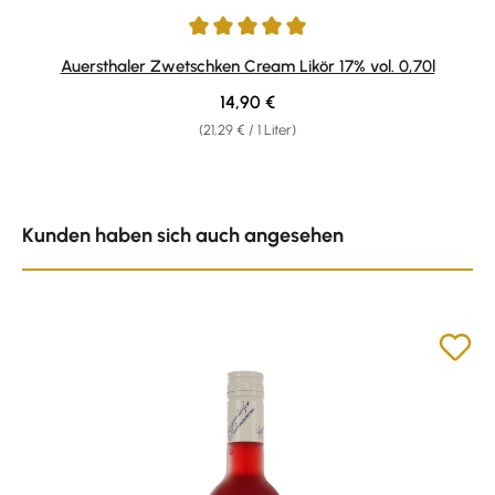
Durchschnittliche Bewertung von 5 von 5 Sternen
Auersthaler Zwetschken Cream Likör 17% vol. 0,70l
Regulärer Preis:
14,90 €
(21,29 € / 1 Liter)
Produktgalerie überspringen
Kunden haben sich auch angesehen