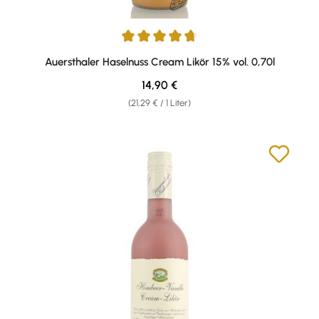
Durchschnittliche Bewertung von 4.82 von 5 Sternen
Auersthaler Haselnuss Cream Likör 15% vol. 0,70l
Regulärer Preis:
14,90 €
(21,29 € / 1 Liter)