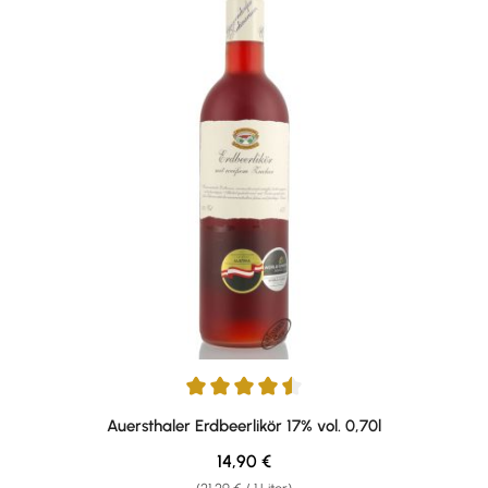
Durchschnittliche Bewertung von 4.55 von 5 Sternen
Auersthaler Erdbeerlikör 17% vol. 0,70l
Regulärer Preis:
14,90 €