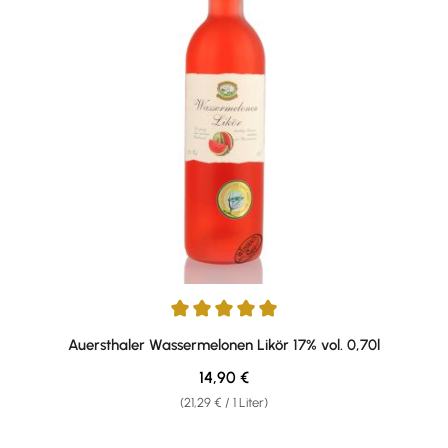
Durchschnittliche Bewertung von 5 von 5 Sternen
Auersthaler Wassermelonen Likör 17% vol. 0,70l
Regulärer Preis:
14,90 €
(21,29 € / 1 Liter)