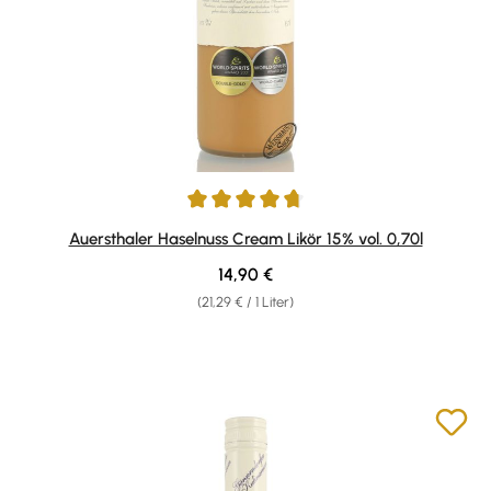
Durchschnittliche Bewertung von 4.82 von 5 Sternen
Auersthaler Haselnuss Cream Likör 15% vol. 0,70l
Regulärer Preis:
14,90 €
(21,29 € / 1 Liter)