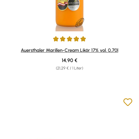
Durchschnittliche Bewertung von 4.88 von 5 Sternen
Auersthaler Marillen-Cream Likör 17% vol. 0,70l
Regulärer Preis:
14,90 €
(21,29 € / 1 Liter)