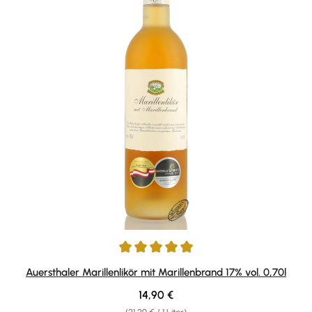
Durchschnittliche Bewertung von 4.9 von 5 Sternen
Auersthaler Marillenlikör mit Marillenbrand 17% vol. 0,70l
Regulärer Preis:
14,90 €