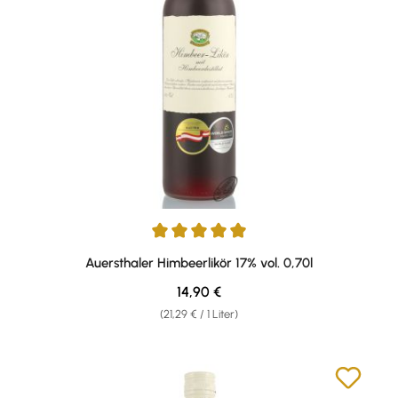
Durchschnittliche Bewertung von 4.94 von 5 Sternen
Auersthaler Himbeerlikör 17% vol. 0,70l
Regulärer Preis:
14,90 €
(21,29 € / 1 Liter)