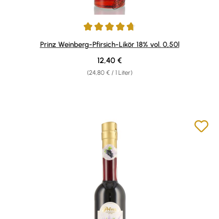
Durchschnittliche Bewertung von 4.87 von 5 Sternen
Prinz Weinberg-Pfirsich-Likör 18% vol. 0,50l
Regulärer Preis:
12,40 €
(24,80 € / 1 Liter)