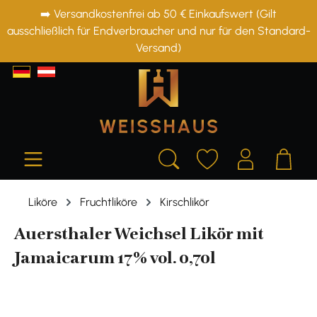
➡️ Versandkostenfrei ab 50 € Einkaufswert (Gilt
alt springen
ausschließlich für Endverbraucher und nur für den Standard-
Versand)
Liköre
Fruchtliköre
Kirschlikör
Auersthaler Weichsel Likör mit
Jamaicarum 17% vol. 0,70l
Bildergalerie überspringen