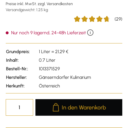
Preise inkl. MwSt. zzgl. Versandkosten
Versandgewicht: 1.25 kg
(29)
Durchschnittliche Bewertu
Nur noch 9 lagernd, 24-48h Lieferzeit
Grundpreis:
1 Liter = 21,29 €
Inhalt:
0.7 Liter
Bestell-Nr.:
1013371529
Hersteller:
Gänserndorfer Kulinarium
Herkunft:
Österreich
Produkt Anzahl: Gib den gewünscht
In den Warenkorb