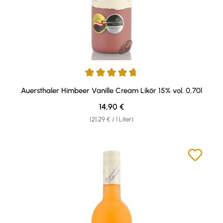
Durchschnittliche Bewertung von 4.82 von 5 Sternen
Auersthaler Himbeer Vanille Cream Likör 15% vol. 0,70l
Regulärer Preis:
14,90 €
(21,29 € / 1 Liter)