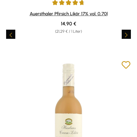
Durchschnittliche Bewertung von 4.86 von 5 Sternen
Auersthaler Pfirsich Likör 17% vol. 0,70l
Regulärer Preis:
14,90 €
(21,29 € / 1 Liter)