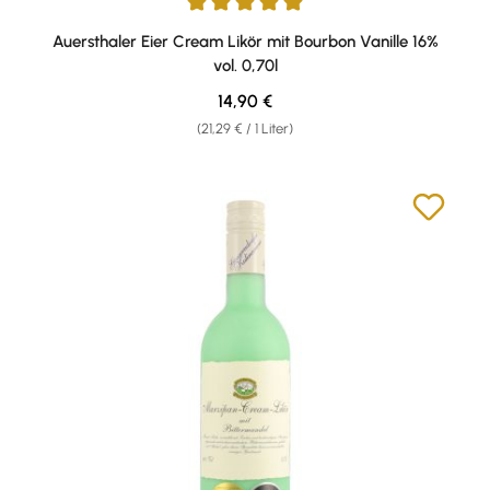
Durchschnittliche Bewertung von 4.93 von 5 Sternen
Auersthaler Eier Cream Likör mit Bourbon Vanille 16%
vol. 0,70l
Regulärer Preis:
14,90 €
(21,29 € / 1 Liter)