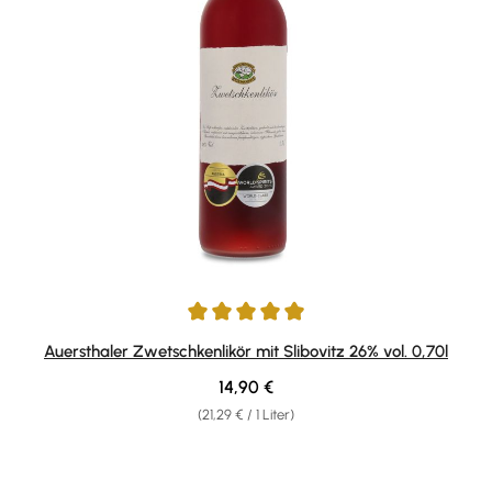
Durchschnittliche Bewertung von 4.93 von 5 Sternen
Auersthaler Zwetschkenlikör mit Slibovitz 26% vol. 0,70l
Regulärer Preis:
14,90 €
(21,29 € / 1 Liter)