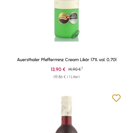
Auersthaler Pfefferminz Cream Likör 17% vol. 0,70l
1
Verkaufspreis:
13,90 €
Regulärer Preis:
14,90 €
(19,86 € / 1 Liter)