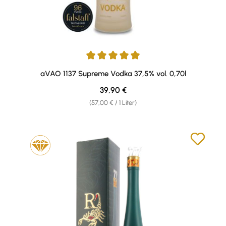
Durchschnittliche Bewertung von 5 von 5 Sternen
aVAO 1137 Supreme Vodka 37,5% vol. 0,70l
Regulärer Preis:
39,90 €
(57,00 € / 1 Liter)