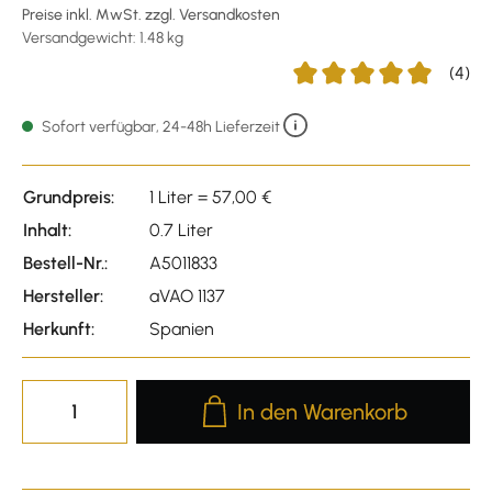
Preise inkl. MwSt. zzgl. Versandkosten
Versandgewicht: 1.48 kg
(4)
Durchschnittliche Bewert
Sofort verfügbar, 24-48h Lieferzeit
Grundpreis:
1 Liter = 57,00 €
Inhalt:
0.7 Liter
Bestell-Nr.:
A5011833
Hersteller:
aVAO 1137
Herkunft:
Spanien
Produkt Anzahl: Gib den gewünscht
In den Warenkorb