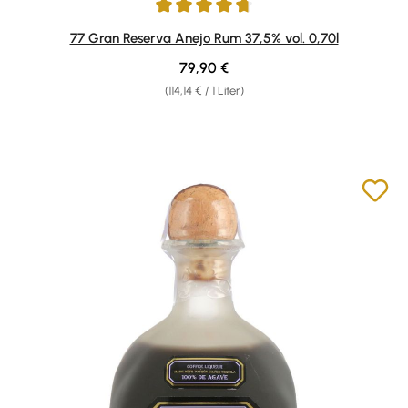
Durchschnittliche Bewertung von 4.86 von 5 Sternen
77 Gran Reserva Anejo Rum 37,5% vol. 0,70l
Regulärer Preis:
79,90 €
(114,14 € / 1 Liter)