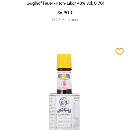
Durchschnittliche Bewertung von 4.94 von 5 Sternen
Guglhof Feuerkirsch-Likör 43% vol. 0,70l
Regulärer Preis:
36,90 €
(52,71 € / 1 Liter)