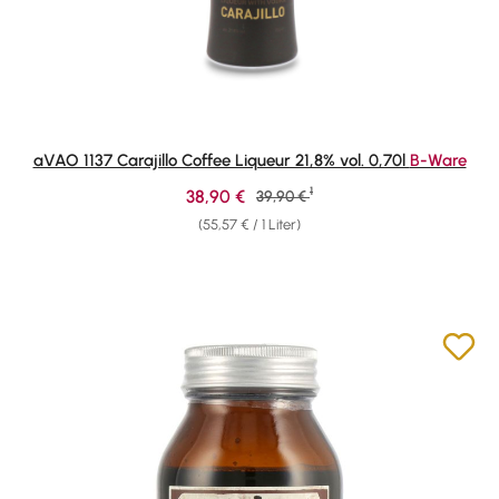
aVAO 1137 Carajillo Coffee Liqueur 21,8% vol. 0,70l
B-Ware
1
Verkaufspreis:
38,90 €
Regulärer Preis:
39,90 €
(55,57 € / 1 Liter)