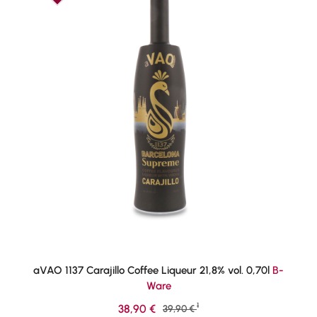
aVAO 1137 Carajillo Coffee Liqueur 21,8% vol. 0,70l
B-
Ware
1
Verkaufspreis:
38,90 €
Regulärer Preis:
39,90 €