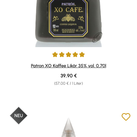
Durchschnittliche Bewertung von 4.9 von 5 Sternen
Patron XO Kaffee Likör 35% vol. 0,70l
Regulärer Preis:
39,90 €
(57,00 € / 1 Liter)
NEU