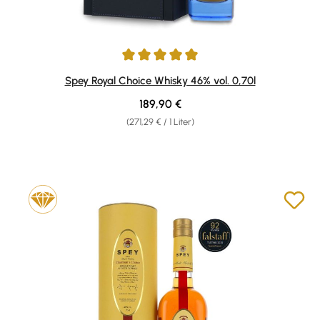
Durchschnittliche Bewertung von 5 von 5 Sternen
Spey Royal Choice Whisky 46% vol. 0,70l
Regulärer Preis:
189,90 €
(271,29 € / 1 Liter)