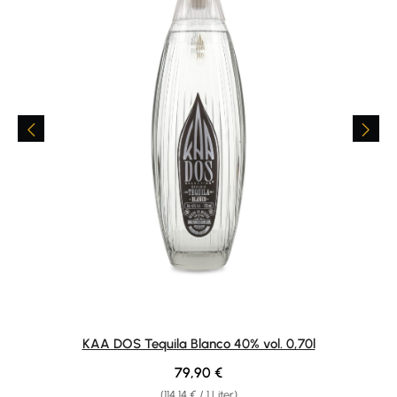
KAA DOS Tequila Blanco 40% vol. 0,70l
Regulärer Preis:
79,90 €
(114,14 € / 1 Liter)