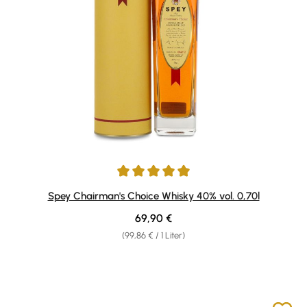
Durchschnittliche Bewertung von 5 von 5 Sternen
Spey Chairman's Choice Whisky 40% vol. 0,70l
Regulärer Preis:
69,90 €
(99,86 € / 1 Liter)