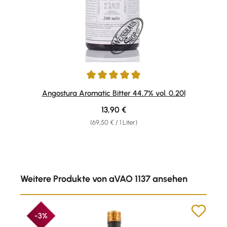
Durchschnittliche Bewertung von 4.94 von 5 Sternen
Angostura Aromatic Bitter 44,7% vol. 0,20l
Regulärer Preis:
13,90 €
(69,50 € / 1 Liter)
Produktgalerie überspringen
Weitere Produkte von aVAO 1137 ansehen
-3%