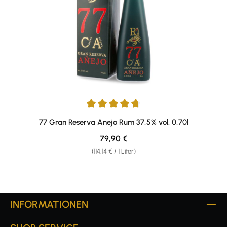
Durchschnittliche Bewertung von 4.86 von 5 Sternen
77 Gran Reserva Anejo Rum 37,5% vol. 0,70l
Regulärer Preis:
79,90 €
(114,14 € / 1 Liter)
INFORMATIONEN