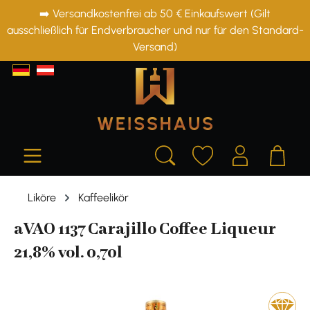
➡️ Versandkostenfrei ab 50 € Einkaufswert (Gilt
alt springen
ausschließlich für Endverbraucher und nur für den Standard-
Versand)
Liköre
Kaffeelikör
aVAO 1137 Carajillo Coffee Liqueur
21,8% vol. 0,70l
Bildergalerie überspringen