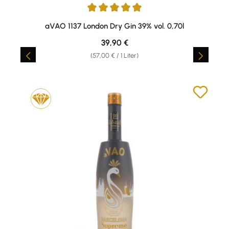
Durchschnittliche Bewertung von 5 von 5 Sternen
aVAO 1137 London Dry Gin 39% vol. 0,70l
Regulärer Preis:
39,90 €
(57,00 € / 1 Liter)