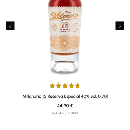
Durchschnittliche Bewertung von 4.78 von 5 Sternen
Millonario 15 Reserva Especial 40% vol. 0,70l
Regulärer Preis:
44,90 €
(64,14 € / 1 Liter)