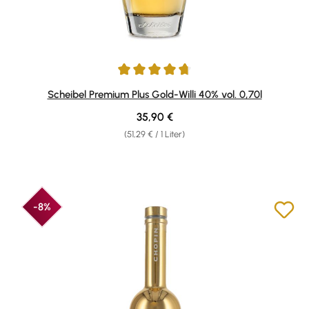
Durchschnittliche Bewertung von 4.84 von 5 Sternen
Scheibel Premium Plus Gold-Willi 40% vol. 0,70l
Regulärer Preis:
35,90 €
(51,29 € / 1 Liter)
-8%