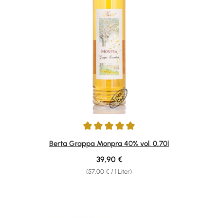
Durchschnittliche Bewertung von 4.92 von 5 Sternen
Berta Grappa Monpra 40% vol. 0,70l
Regulärer Preis:
39,90 €
(57,00 € / 1 Liter)