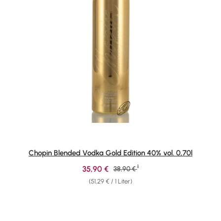
Chopin Blended Vodka Gold Edition 40% vol. 0,70l
1
Verkaufspreis:
35,90 €
Regulärer Preis:
38,90 €
(51,29 € / 1 Liter)
Produktgalerie überspringen