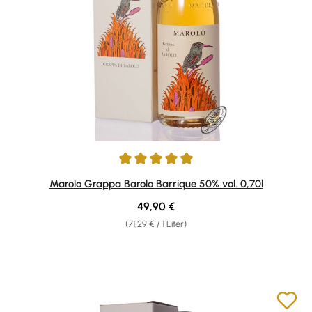
Durchschnittliche Bewertung von 4.9 von 5 Sternen
Marolo Grappa Barolo Barrique 50% vol. 0,70l
Regulärer Preis:
49,90 €
(71,29 € / 1 Liter)