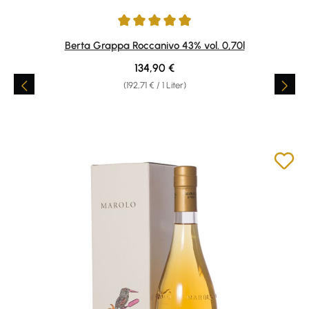
Durchschnittliche Bewertung von 4.94 von 5 Sternen
Berta Grappa Roccanivo 43% vol. 0,70l
Regulärer Preis:
134,90 €
(192,71 € / 1 Liter)