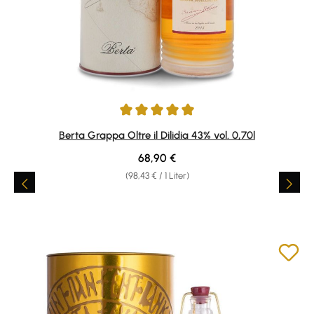
Durchschnittliche Bewertung von 5 von 5 Sternen
Berta Grappa Oltre il Dilidia 43% vol. 0,70l
Regulärer Preis:
68,90 €
(98,43 € / 1 Liter)