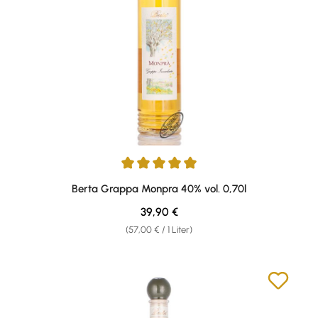
Durchschnittliche Bewertung von 4.92 von 5 Sternen
Berta Grappa Monpra 40% vol. 0,70l
Regulärer Preis:
39,90 €
(57,00 € / 1 Liter)