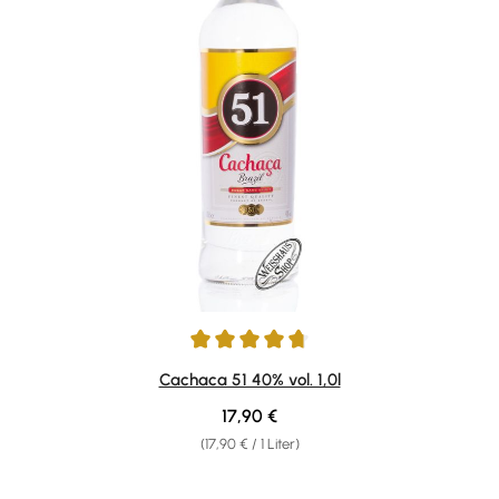
Durchschnittliche Bewertung von 4.82 von 5 Sternen
Cachaca 51 40% vol. 1,0l
Regulärer Preis:
17,90 €
(17,90 € / 1 Liter)