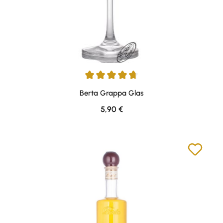
Durchschnittliche Bewertung von 4.75 von 5 Sternen
Berta Grappa Glas
Regulärer Preis:
5,90 €