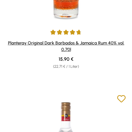
Durchschnittliche Bewertung von 4.68 von 5 Sternen
Planteray Original Dark Barbados & Jamaica Rum 40% vol.
0,70l
Regulärer Preis:
15,90 €
(22,71 € / 1 Liter)