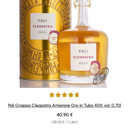
Durchschnittliche Bewertung von 4.86 von 5 Sternen
Poli Grappa Cleopatra Amarone Oro in Tubo 40% vol. 0,70l
Regulärer Preis:
40,90 €
(58,43 € / 1 Liter)