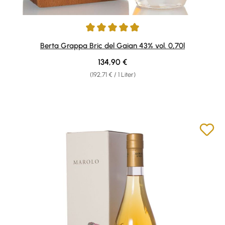
Durchschnittliche Bewertung von 4.97 von 5 Sternen
Berta Grappa Bric del Gaian 43% vol. 0,70l
Regulärer Preis:
134,90 €
(192,71 € / 1 Liter)