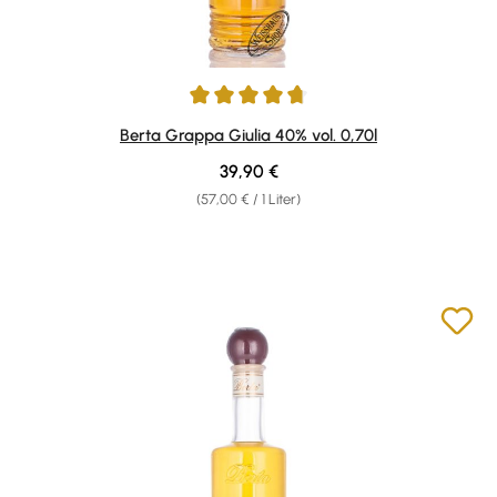
Durchschnittliche Bewertung von 4.8 von 5 Sternen
Berta Grappa Giulia 40% vol. 0,70l
Regulärer Preis:
39,90 €
(57,00 € / 1 Liter)