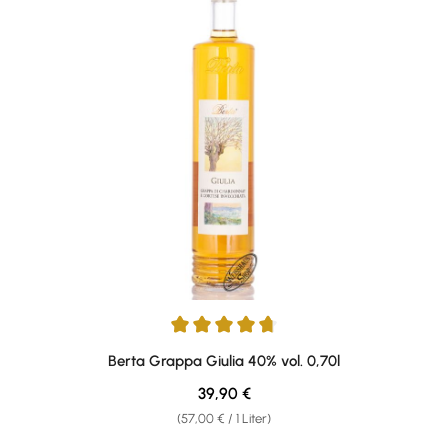
Durchschnittliche Bewertung von 4.8 von 5 Sternen
Berta Grappa Giulia 40% vol. 0,70l
Regulärer Preis:
39,90 €
(57,00 € / 1 Liter)