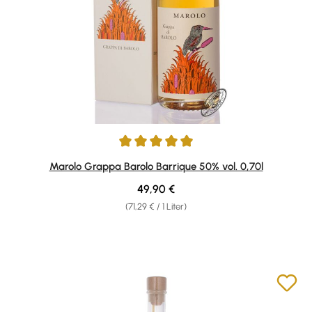
Durchschnittliche Bewertung von 4.9 von 5 Sternen
Marolo Grappa Barolo Barrique 50% vol. 0,70l
Regulärer Preis:
49,90 €
(71,29 € / 1 Liter)