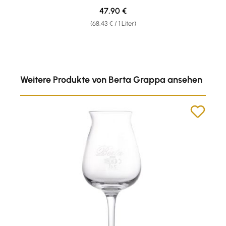
Regulärer Preis:
47,90 €
(68,43 € / 1 Liter)
Produktgalerie überspringen
Weitere Produkte von Berta Grappa ansehen