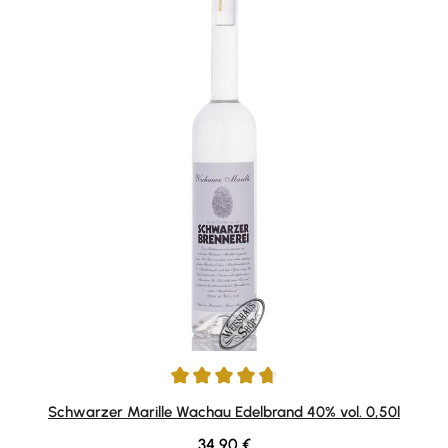
Durchschnittliche Bewertung von 4.69 von 5 Sternen
Schwarzer Marille Wachau Edelbrand 40% vol. 0,50l
Regulärer Preis:
34,90 €