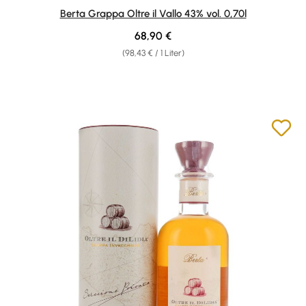
Durchschnittliche Bewertung von 4.86 von 5 Sternen
Berta Grappa Oltre il Vallo 43% vol. 0,70l
Regulärer Preis:
68,90 €
(98,43 € / 1 Liter)