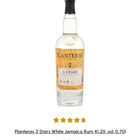
Durchschnittliche Bewertung von 4.83 von 5 Sternen
Planteray 3 Stars White Jamaica Rum 41,2% vol. 0,70l