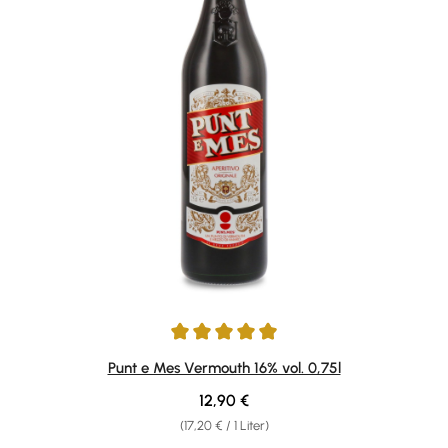
Durchschnittliche Bewertung von 4.9 von 5 Sternen
Punt e Mes Vermouth 16% vol. 0,75l
Regulärer Preis:
12,90 €
(17,20 € / 1 Liter)