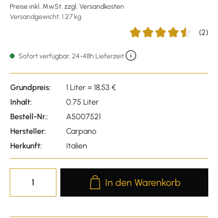
Preise inkl. MwSt. zzgl. Versandkosten
Versandgewicht: 1.27 kg
(2)
Durchschnittliche Bewert
Sofort verfügbar, 24-48h Lieferzeit
Grundpreis:
1 Liter = 18,53 €
Inhalt:
0.75 Liter
Bestell-Nr.:
A5007521
Hersteller:
Carpano
Herkunft:
Italien
Produkt Anzahl: Gib den gewünscht
In den Warenkorb