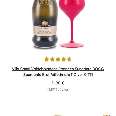
Durchschnittliche Bewertung von 4.79 von 5 Sternen
Villa Sandi Valdobbiadene Prosecco Superiore DOCG
Spumante Brut Millesimato 11% vol. 0,75l
Regulärer Preis:
11,90 €
(15,87 € / 1 Liter)