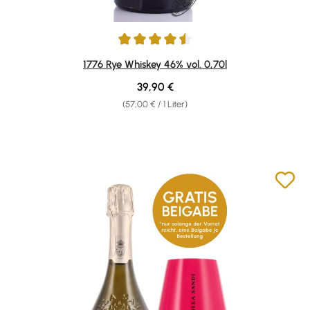
Durchschnittliche Bewertung von 4.39 von 5 Sternen
1776 Rye Whiskey 46% vol. 0,70l
Regulärer Preis:
39,90 €
(57,00 € / 1 Liter)