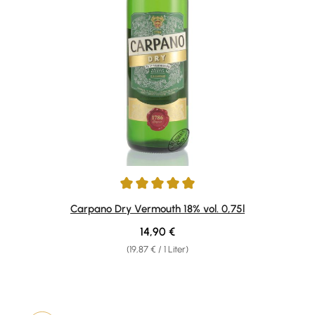
Durchschnittliche Bewertung von 5 von 5 Sternen
Carpano Dry Vermouth 18% vol. 0,75l
Regulärer Preis:
14,90 €
(19,87 € / 1 Liter)