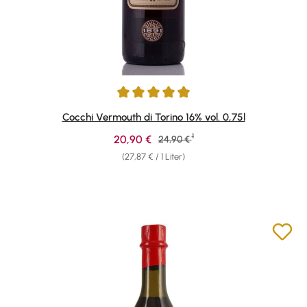
Durchschnittliche Bewertung von 4.94 von 5 Sternen
Cocchi Vermouth di Torino 16% vol. 0,75l
1
Verkaufspreis:
20,90 €
Regulärer Preis:
24,90 €
(27,87 € / 1 Liter)