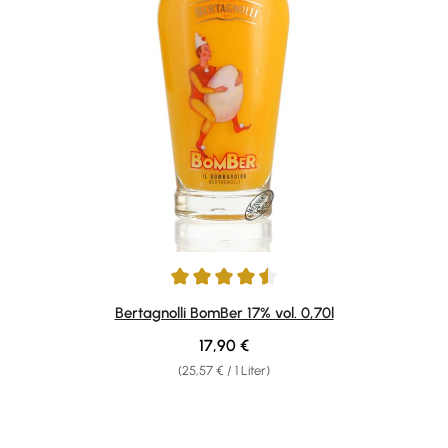
Durchschnittliche Bewertung von 4.4 von 5 Sternen
Bertagnolli BomBer 17% vol. 0,70l
Regulärer Preis:
17,90 €
(25,57 € / 1 Liter)