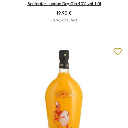
Durchschnittliche Bewertung von 4.88 von 5 Sternen
Beefeater London Dry Gin 40% vol. 1,0l
Regulärer Preis:
19,90 €
(19,90 € / 1 Liter)