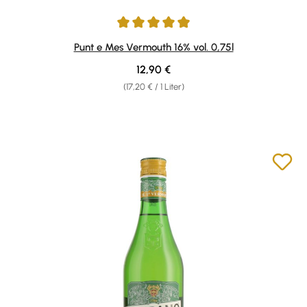
Durchschnittliche Bewertung von 4.9 von 5 Sternen
Punt e Mes Vermouth 16% vol. 0,75l
Regulärer Preis:
12,90 €
(17,20 € / 1 Liter)