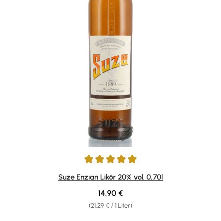
Durchschnittliche Bewertung von 5 von 5 Sternen
Suze Enzian Likör 20% vol. 0,70l
Regulärer Preis:
14,90 €
(21,29 € / 1 Liter)