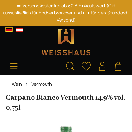
➡️ Versandkostenfrei ab 50 € Einkaufswert (Gilt
alt springen
ausschließlich für Endverbraucher und nur für den Standard-
Versand)
Wein
Vermouth
Carpano Bianco Vermouth 14,9% vol.
0,75l
Bildergalerie überspringen