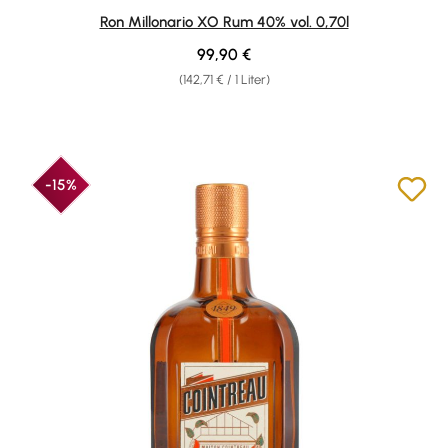
Durchschnittliche Bewertung von 4.93 von 5 Sternen
Ron Millonario XO Rum 40% vol. 0,70l
Regulärer Preis:
99,90 €
(142,71 € / 1 Liter)
-15%