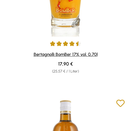
Durchschnittliche Bewertung von 4.4 von 5 Sternen
Bertagnolli BomBer 17% vol. 0,70l
Regulärer Preis:
17,90 €
(25,57 € / 1 Liter)