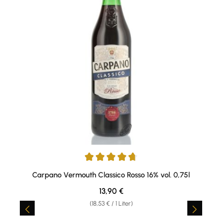
Durchschnittliche Bewertung von 4.86 von 5 Sternen
Carpano Vermouth Classico Rosso 16% vol. 0,75l
Regulärer Preis:
13,90 €
(18,53 € / 1 Liter)