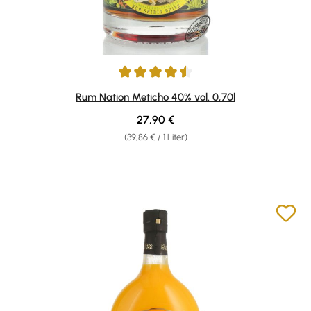
Durchschnittliche Bewertung von 4.5 von 5 Sternen
Rum Nation Meticho 40% vol. 0,70l
Regulärer Preis:
27,90 €
(39,86 € / 1 Liter)