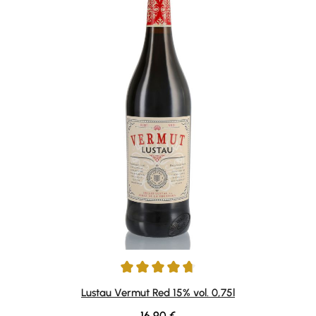
Durchschnittliche Bewertung von 4.75 von 5 Sternen
Lustau Vermut Red 15% vol. 0,75l
Regulärer Preis:
16,90 €