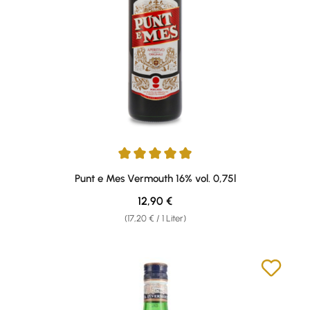
Durchschnittliche Bewertung von 4.9 von 5 Sternen
Punt e Mes Vermouth 16% vol. 0,75l
Regulärer Preis:
12,90 €
(17,20 € / 1 Liter)