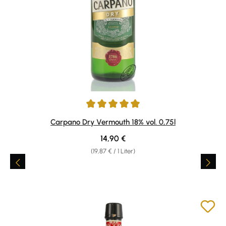
Durchschnittliche Bewertung von 5 von 5 Sternen
Carpano Dry Vermouth 18% vol. 0,75l
Regulärer Preis:
14,90 €
(19,87 € / 1 Liter)