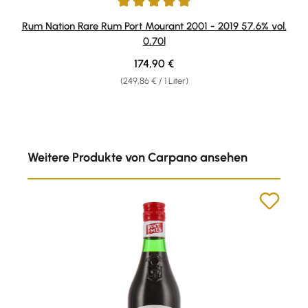
Durchschnittliche Bewertung von 5 von 5 Sternen
Rum Nation Rare Rum Port Mourant 2001 - 2019 57,6% vol.
0,70l
Regulärer Preis:
174,90 €
(249,86 € / 1 Liter)
Produktgalerie überspringen
Weitere Produkte von Carpano ansehen