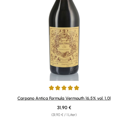
Durchschnittliche Bewertung von 4.96 von 5 Sternen
Carpano Antica Formula Vermouth 16,5% vol. 1,0l
Regulärer Preis:
31,90 €
(31,90 € / 1 Liter)