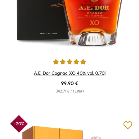
Durchschnittliche Bewertung von 4.88 von 5 Sternen
A.E. Dor Cognac XO 40% vol. 0,70l
Regulärer Preis:
99,90 €
(142,71 € / 1 Liter)
-20%