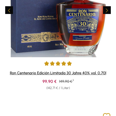
Durchschnittliche Bewertung von 4.92 von 5 Sternen
Ron Centenario Edición Limitada 30 Jahre 40% vol. 0,70l
1
Verkaufspreis:
99,90 €
Regulärer Preis:
149,90 €
(142,71 € / 1 Liter)