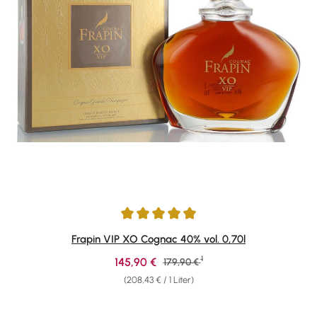
Durchschnittliche Bewertung von 4.95 von 5 Sternen
Frapin VIP XO Cognac 40% vol. 0,70l
1
Verkaufspreis:
145,90 €
Regulärer Preis:
179,90 €
(208,43 € / 1 Liter)