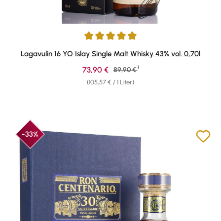
Durchschnittliche Bewertung von 4.95 von 5 Sternen
Lagavulin 16 YO Islay Single Malt Whisky 43% vol. 0,70l
1
Verkaufspreis:
73,90 €
Regulärer Preis:
89,90 €
(105,57 € / 1 Liter)
-33%