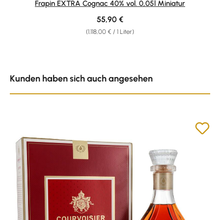
Frapin EXTRA Cognac 40% vol. 0,05l Miniatur
Regulärer Preis:
55,90 €
(1.118,00 € / 1 Liter)
Produktgalerie überspringen
Kunden haben sich auch angesehen