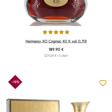
Durchschnittliche Bewertung von 4.98 von 5 Sternen
Hennessy XO Cognac 40 % vol. 0,70l
Regulärer Preis:
189,90 €
(271,29 € / 1 Liter)
-19%