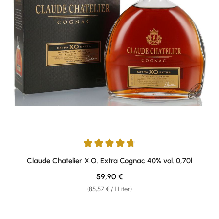
Durchschnittliche Bewertung von 4.75 von 5 Sternen
Claude Chatelier X.O. Extra Cognac 40% vol. 0,70l
Regulärer Preis:
59,90 €
(85,57 € / 1 Liter)