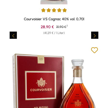
Durchschnittliche Bewertung von 4.89 von 5 Sternen
Courvoisier VS Cognac 40% vol. 0,70l
1
Verkaufspreis:
28,90 €
Regulärer Preis:
31,90 €
(41,29 € / 1 Liter)