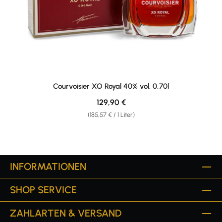
Courvoisier XO Royal 40% vol. 0,70l
Regulärer Preis:
129,90 €
(185,57 € / 1 Liter)
INFORMATIONEN
SHOP SERVICE
ZAHLARTEN & VERSAND