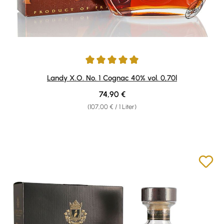
Durchschnittliche Bewertung von 4.94 von 5 Sternen
Landy X.O. No. 1 Cognac 40% vol. 0,70l
Regulärer Preis:
74,90 €
(107,00 € / 1 Liter)