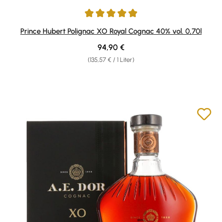
Durchschnittliche Bewertung von 4.94 von 5 Sternen
Prince Hubert Polignac XO Royal Cognac 40% vol. 0,70l
Regulärer Preis:
94,90 €
(135,57 € / 1 Liter)