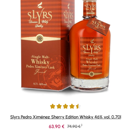
Durchschnittliche Bewertung von 4.5 von 5 Sternen
Slyrs Pedro Ximénez Sherry Edition Whisky 46% vol. 0,70l
1
Verkaufspreis:
63,90 €
Regulärer Preis:
74,90 €