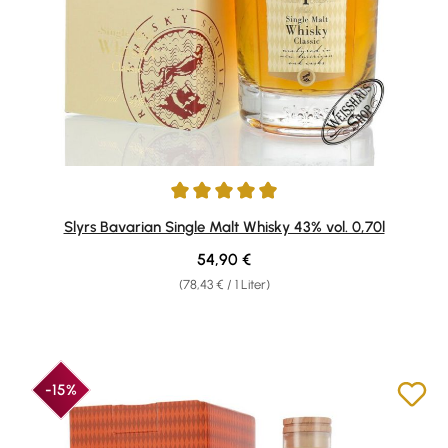
Durchschnittliche Bewertung von 4.89 von 5 Sternen
Slyrs Bavarian Single Malt Whisky 43% vol. 0,70l
Regulärer Preis:
54,90 €
(78,43 € / 1 Liter)
-15%