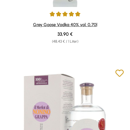
Durchschnittliche Bewertung von 4.95 von 5 Sternen
Grey Goose Vodka 40% vol. 0,70l
Regulärer Preis:
33,90 €
(48,43 € / 1 Liter)