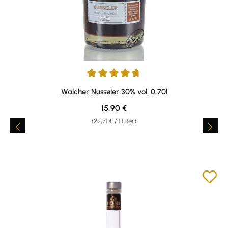
Durchschnittliche Bewertung von 4.84 von 5 Sternen
Walcher Nusseler 30% vol. 0,70l
Regulärer Preis:
15,90 €
(22,71 € / 1 Liter)