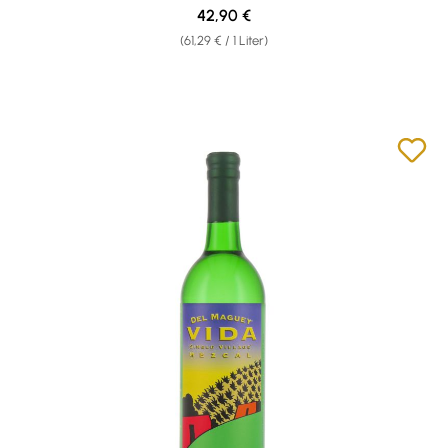
Regulärer Preis:
42,90 €
(61,29 € / 1 Liter)