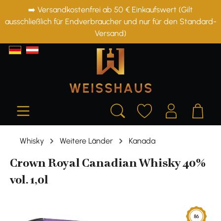
➡️ Versandkostenfrei ab 50 € Einkaufswert (Gilt
alt springen
ausschließlich für Endverbraucher und nur für den Standard-
Versand)
Whisky
Weitere Länder
Kanada
Crown Royal Canadian Whisky 40%
vol. 1,0l
Bildergalerie überspringen
86