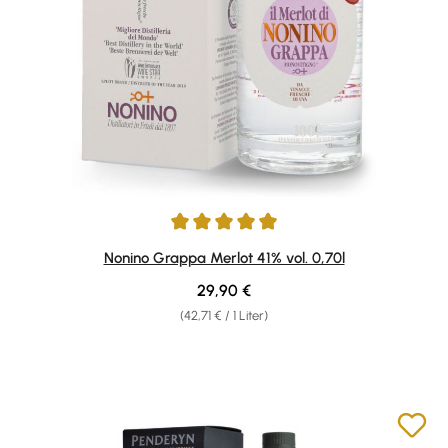
Durchschnittliche Bewertung von 4.92 von 5 Sternen
Nonino Grappa Merlot 41% vol. 0,70l
Regulärer Preis:
29,90 €
(42,71 € / 1 Liter)