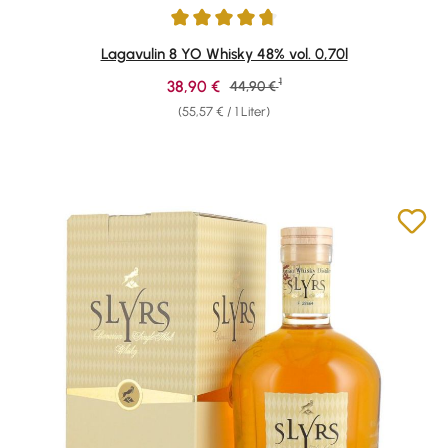
Durchschnittliche Bewertung von 4.72 von 5 Sternen
Lagavulin 8 YO Whisky 48% vol. 0,70l
1
Verkaufspreis:
38,90 €
Regulärer Preis:
44,90 €
(55,57 € / 1 Liter)