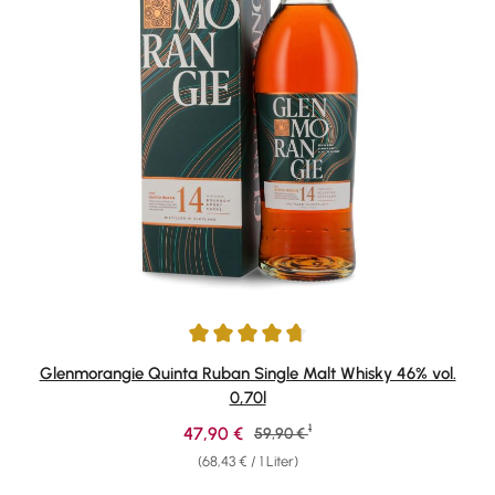
Durchschnittliche Bewertung von 4.84 von 5 Sternen
Glenmorangie Quinta Ruban Single Malt Whisky 46% vol.
0,70l
1
Verkaufspreis:
47,90 €
Regulärer Preis:
59,90 €
(68,43 € / 1 Liter)