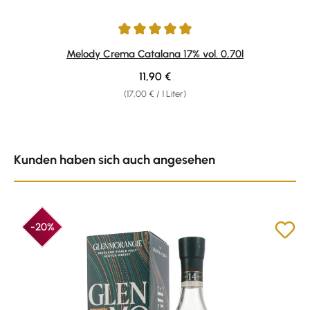
Durchschnittliche Bewertung von 4.91 von 5 Sternen
Melody Crema Catalana 17% vol. 0,70l
Regulärer Preis:
11,90 €
(17,00 € / 1 Liter)
Produktgalerie überspringen
Kunden haben sich auch angesehen
-20%