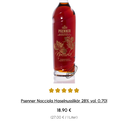
Durchschnittliche Bewertung von 4.88 von 5 Sternen
Psenner Nocciola Haselnusslikör 28% vol. 0,70l
Regulärer Preis:
18,90 €
(27,00 € / 1 Liter)