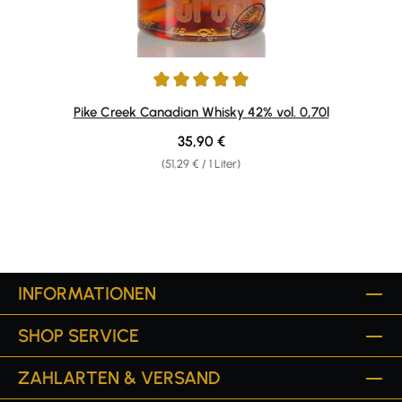
Durchschnittliche Bewertung von 4.88 von 5 Sternen
Pike Creek Canadian Whisky 42% vol. 0,70l
Regulärer Preis:
35,90 €
(51,29 € / 1 Liter)
INFORMATIONEN
SHOP SERVICE
ZAHLARTEN & VERSAND