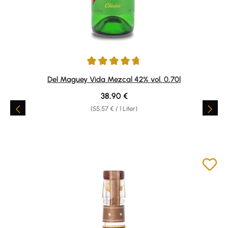
Durchschnittliche Bewertung von 4.64 von 5 Sternen
Del Maguey Vida Mezcal 42% vol. 0,70l
Regulärer Preis:
38,90 €
(55,57 € / 1 Liter)