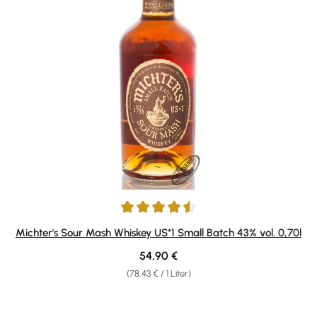
Durchschnittliche Bewertung von 4.57 von 5 Sternen
Michter's Sour Mash Whiskey US*1 Small Batch 43% vol. 0,70l
Regulärer Preis:
54,90 €
(78,43 € / 1 Liter)