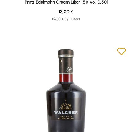
Prinz Edelmohn Cream Likör 15% vol. 0,50l
Regulärer Preis:
13,00 €
(26,00 € / 1 Liter)