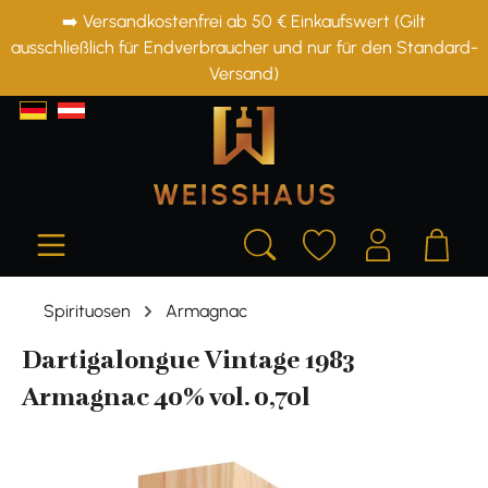
➡️ Versandkostenfrei ab 50 € Einkaufswert (Gilt
alt springen
ausschließlich für Endverbraucher und nur für den Standard-
Versand)
Spirituosen
Armagnac
Dartigalongue Vintage 1983
Armagnac 40% vol. 0,70l
Bildergalerie überspringen