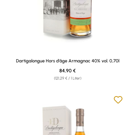
Dartigalongue Hors d'âge Armagnac 40% vol. 0,70l
Regulärer Preis:
84,90 €
(121,29 € / 1 Liter)