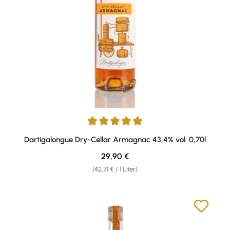
Durchschnittliche Bewertung von 5 von 5 Sternen
Dartigalongue Dry-Cellar Armagnac 43,4% vol. 0,70l
Regulärer Preis:
29,90 €
(42,71 € / 1 Liter)