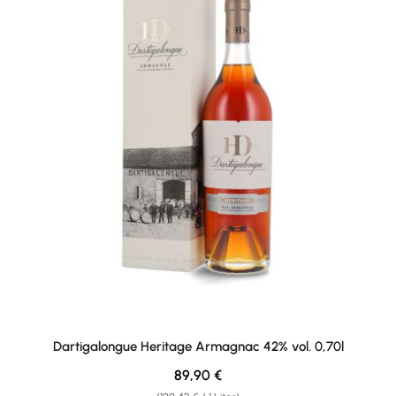
Dartigalongue Heritage Armagnac 42% vol. 0,70l
Regulärer Preis:
89,90 €