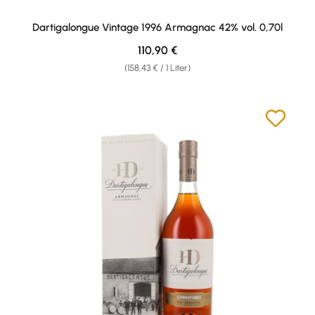
Dartigalongue Vintage 1996 Armagnac 42% vol. 0,70l
Regulärer Preis:
110,90 €
(158,43 € / 1 Liter)