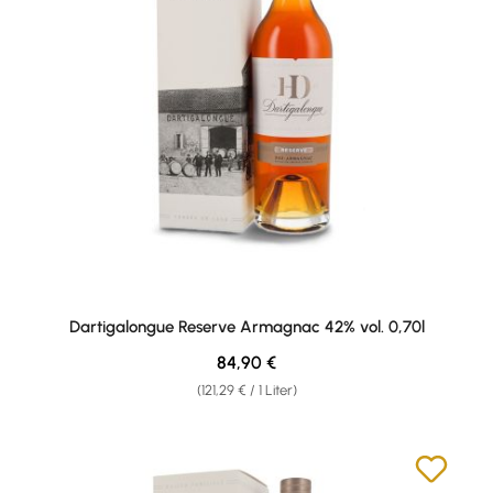
Dartigalongue Reserve Armagnac 42% vol. 0,70l
Regulärer Preis:
84,90 €
(121,29 € / 1 Liter)