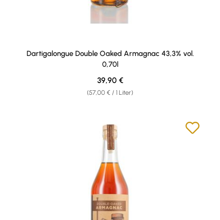
Dartigalongue Double Oaked Armagnac 43,3% vol.
0,70l
Regulärer Preis:
39,90 €
(57,00 € / 1 Liter)