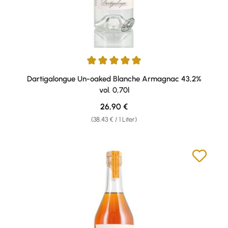
Durchschnittliche Bewertung von 5 von 5 Sternen
Dartigalongue Un-oaked Blanche Armagnac 43,2%
vol. 0,70l
Regulärer Preis:
26,90 €
(38,43 € / 1 Liter)