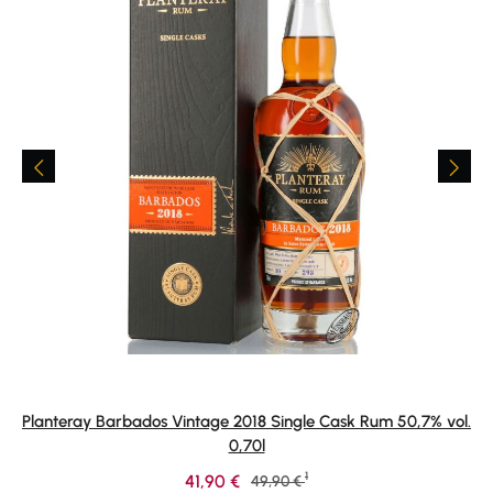
Planteray Barbados Vintage 2018 Single Cask Rum 50,7% vol.
0,70l
1
Verkaufspreis:
41,90 €
Regulärer Preis:
49,90 €