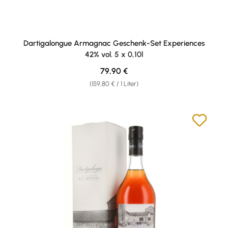
Dartigalongue Armagnac Geschenk-Set Experiences
42% vol. 5 x 0,10l
Regulärer Preis:
79,90 €
(159,80 € / 1 Liter)