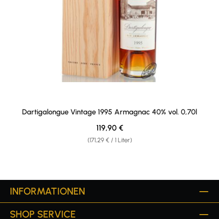
Dartigalongue Vintage 1995 Armagnac 40% vol. 0,70l
Regulärer Preis:
119,90 €
(171,29 € / 1 Liter)
INFORMATIONEN
SHOP SERVICE