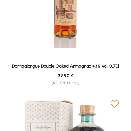
Dartigalongue Double Oaked Armagnac 43% vol. 0,70l
Regulärer Preis:
39,90 €
(57,00 € / 1 Liter)