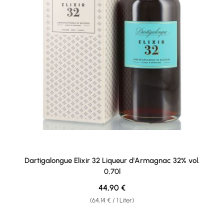
Dartigalongue Elixir 32 Liqueur d'Armagnac 32% vol.
0,70l
Regulärer Preis:
44,90 €
(64,14 € / 1 Liter)