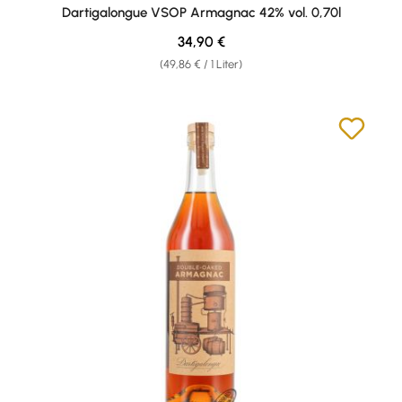
Durchschnittliche Bewertung von 5 von 5 Sternen
Dartigalongue VSOP Armagnac 42% vol. 0,70l
Regulärer Preis:
34,90 €
(49,86 € / 1 Liter)