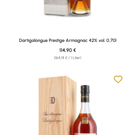
Dartigalongue Prestige Armagnac 42% vol. 0,70l
Regulärer Preis:
114,90 €
(164,14 € / 1 Liter)