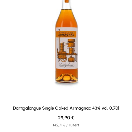
Dartigalongue Single Oaked Armagnac 43% vol. 0,70l
Regulärer Preis:
29,90 €
(42,71 € / 1 Liter)