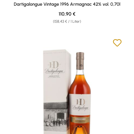
Dartigalongue Vintage 1996 Armagnac 42% vol. 0,70l
Regulärer Preis:
110,90 €
(158,43 € / 1 Liter)