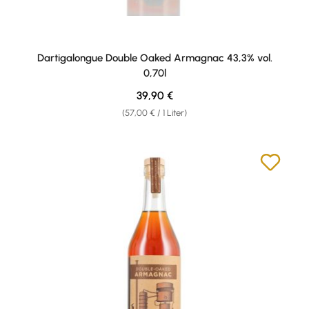
Dartigalongue Double Oaked Armagnac 43,3% vol.
0,70l
Regulärer Preis:
39,90 €
(57,00 € / 1 Liter)