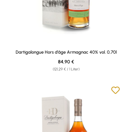
Dartigalongue Hors d'âge Armagnac 40% vol. 0,70l
Regulärer Preis:
84,90 €
(121,29 € / 1 Liter)