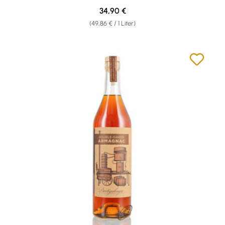
Regulärer Preis:
34,90 €
(49,86 € / 1 Liter)