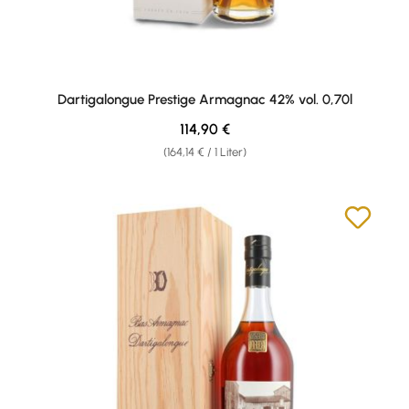
Dartigalongue Prestige Armagnac 42% vol. 0,70l
Regulärer Preis:
114,90 €
(164,14 € / 1 Liter)