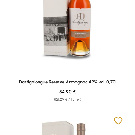
Dartigalongue Reserve Armagnac 42% vol. 0,70l
Regulärer Preis:
84,90 €
(121,29 € / 1 Liter)