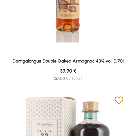
Dartigalongue Double Oaked Armagnac 43% vol. 0,70l
Regulärer Preis:
39,90 €
(57,00 € / 1 Liter)