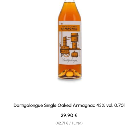
Dartigalongue Single Oaked Armagnac 43% vol. 0,70l
Regulärer Preis:
29,90 €
(42,71 € / 1 Liter)