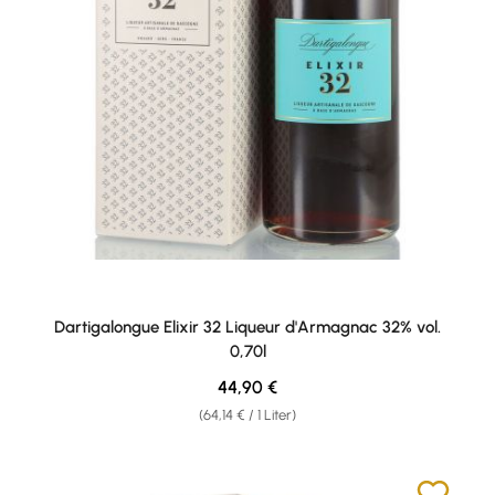
Dartigalongue Elixir 32 Liqueur d'Armagnac 32% vol.
0,70l
Regulärer Preis:
44,90 €
(64,14 € / 1 Liter)