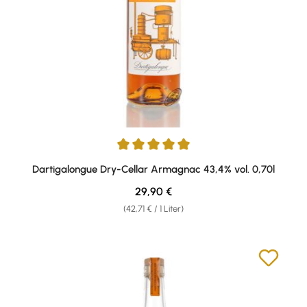
Durchschnittliche Bewertung von 5 von 5 Sternen
Dartigalongue Dry-Cellar Armagnac 43,4% vol. 0,70l
Regulärer Preis:
29,90 €
(42,71 € / 1 Liter)