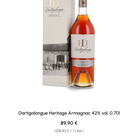
Dartigalongue Heritage Armagnac 42% vol. 0,70l
Regulärer Preis:
89,90 €
(128,43 € / 1 Liter)