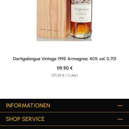
Dartigalongue Vintage 1995 Armagnac 40% vol. 0,70l
Regulärer Preis:
119,90 €
(171,29 € / 1 Liter)
INFORMATIONEN
SHOP SERVICE