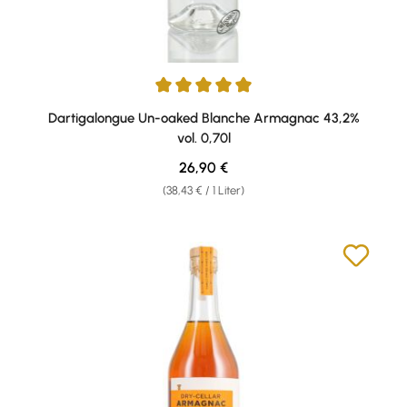
Durchschnittliche Bewertung von 5 von 5 Sternen
Dartigalongue Un-oaked Blanche Armagnac 43,2%
vol. 0,70l
Regulärer Preis:
26,90 €
(38,43 € / 1 Liter)