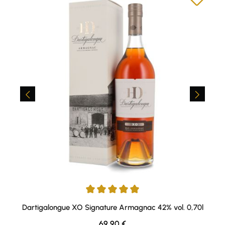
Durchschnittliche Bewertung von 5 von 5 Sternen
Dartigalongue XO Signature Armagnac 42% vol. 0,70l
Regulärer Preis:
69,90 €