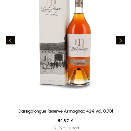
Dartigalongue Reserve Armagnac 42% vol. 0,70l
Regulärer Preis:
84,90 €
(121,29 € / 1 Liter)