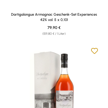
Dartigalongue Armagnac Geschenk-Set Experiences
42% vol. 5 x 0,10l
Regulärer Preis:
79,90 €
(159,80 € / 1 Liter)