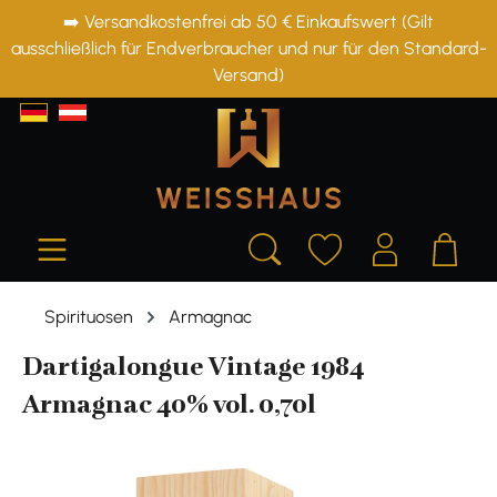
➡️ Versandkostenfrei ab 50 € Einkaufswert (Gilt
alt springen
ausschließlich für Endverbraucher und nur für den Standard-
Versand)
Spirituosen
Armagnac
Dartigalongue Vintage 1984
Armagnac 40% vol. 0,70l
Bildergalerie überspringen