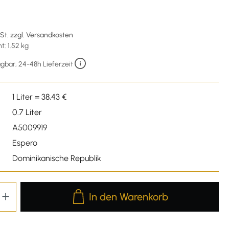
€
wSt. zzgl. Versandkosten
: 1.52 kg
gbar, 24-48h Lieferzeit
1 Liter = 38,43 €
0.7 Liter
A5009919
Espero
Dominikanische Republik
Produkt Anzahl: Gib den gewünschten We
In den Warenkorb