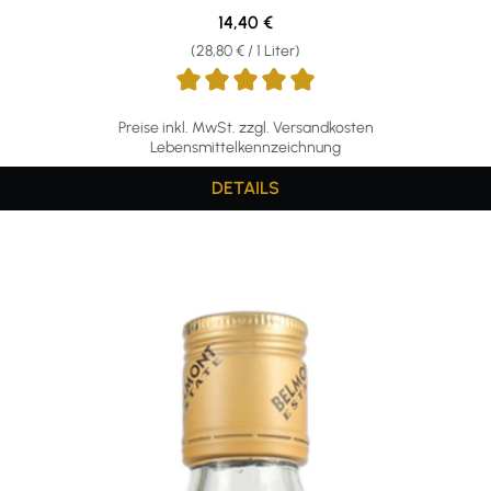
Regulärer Preis:
14,40 €
(28,80 € / 1 Liter)
Preise inkl. MwSt. zzgl. Versandkosten
Lebensmittelkennzeichnung
DETAILS