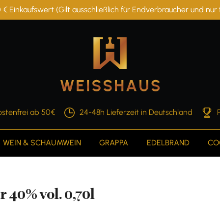
 € Einkaufswert (Gilt ausschließlich für Endverbraucher und nu
stenfrei ab 50€
24-48h Lieferzeit in Deutschland
WEIN & SCHAUMWEIN
GRAPPA
EDELBRAND
CO
40% vol. 0,70l