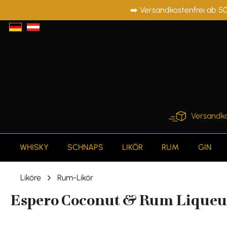
➡️ Versandkostenfrei ab 50
springen
Zur Hauptnavigation springen
Versandko
WHISKY
SCHNAPS
LIKÖR
RUM
GIN
Liköre
Rum-Likör
Espero Coconut & Rum Liqueur 