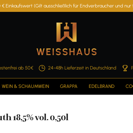
 € Einkaufswert (Gilt ausschließlich für Endverbraucher und nu
stenfrei ab 50€
24-48h Lieferzeit in Deutschland
WEIN & SCHAUMWEIN
GRAPPA
EDELBRAND
CO
 18,5% vol. 0,50l