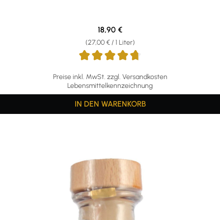
Regulärer Preis:
18,90 €
(27,00 € / 1 Liter)
Preise inkl. MwSt. zzgl. Versandkosten
Lebensmittelkennzeichnung
IN DEN WARENKORB