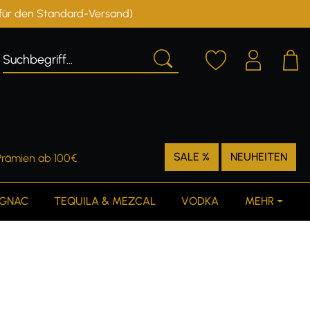
r für den Standard-Versand)
Deutschland
Österreich
SALE %
NEUHEITEN
Prämien ab 100€
GNAC
TEQUILA & MEZCAL
VODKA
MEHR