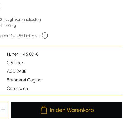
€
wSt. zzgl. Versandkosten
: 1.05 kg
gbar, 24-48h Lieferzeit
1 Liter = 45,80 €
0.5 Liter
A5012438
Brennerei Guglhof
Österreich
Produkt Anzahl: Gib den gewünschten We
In den Warenkorb