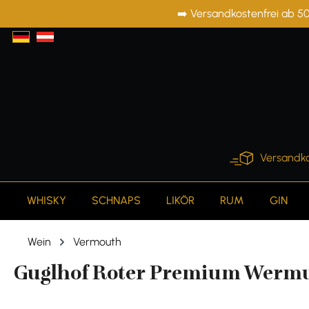
➡️ Versandkostenfrei ab 50
springen
Zur Hauptnavigation springen
Versandko
WHISKY
SCHNAPS
LIKÖR
RUM
GIN
Wein
Vermouth
Guglhof Roter Premium Wermuth