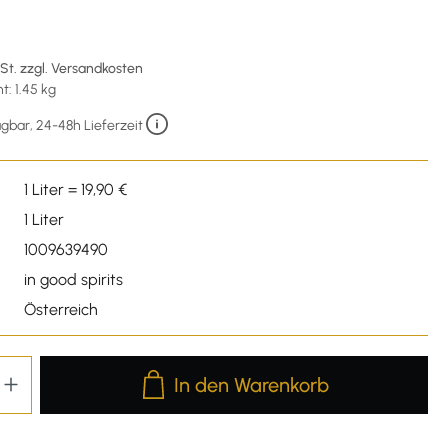
wSt. zzgl. Versandkosten
: 1.45 kg
gbar, 24-48h Lieferzeit
1 Liter = 19,90 €
1 Liter
1009639490
in good spirits
Österreich
Produkt Anzahl: Gib den gewünschten We
In den Warenkorb