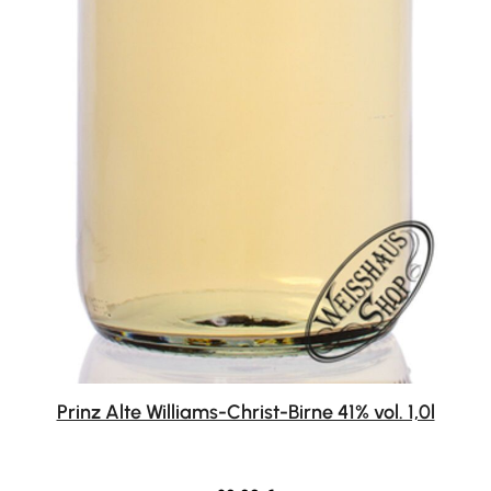
Prinz Alte Williams-Christ-Birne 41% vol. 1,0l