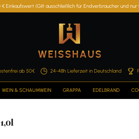
 € Einkaufswert (Gilt ausschließlich für Endverbraucher und nu
stenfrei ab 50€
24-48h Lieferzeit in Deutschland
WEIN & SCHAUMWEIN
GRAPPA
EDELBRAND
CO
1,0l