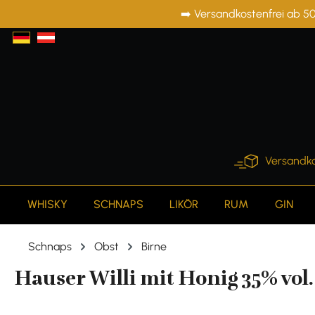
➡️ Versandkostenfrei ab 50
springen
Zur Hauptnavigation springen
Versandko
WHISKY
SCHNAPS
LIKÖR
RUM
GIN
Schnaps
Obst
Birne
Hauser Willi mit Honig 35% vol. 