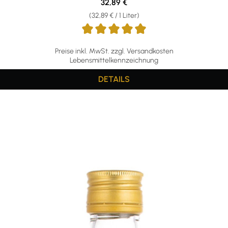
Regulärer Preis:
32,89 €
(32,89 € / 1 Liter)
Preise inkl. MwSt. zzgl. Versandkosten
Lebensmittelkennzeichnung
DETAILS