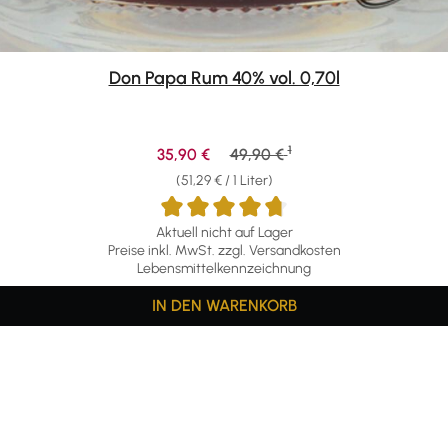
Don Papa Rum 40% vol. 0,70l
1
Verkaufspreis:
Regulärer Preis:
35,90 €
49,90 €
(51,29 € / 1 Liter)
Aktuell nicht auf Lager
Preise inkl. MwSt. zzgl. Versandkosten
Lebensmittelkennzeichnung
IN DEN WARENKORB