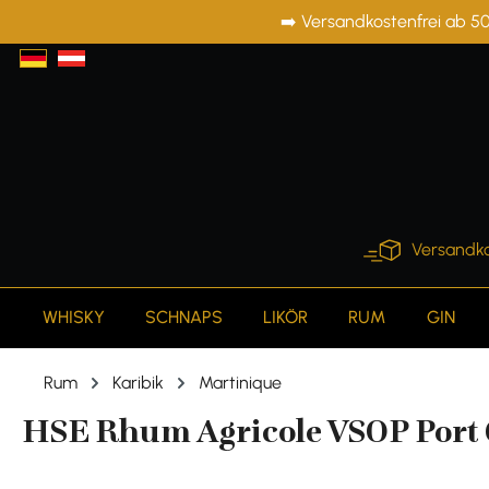
➡️ Versandkostenfrei ab 50
springen
Zur Hauptnavigation springen
Versandko
WHISKY
SCHNAPS
LIKÖR
RUM
GIN
Rum
Karibik
Martinique
HSE Rhum Agricole VSOP Port Ca