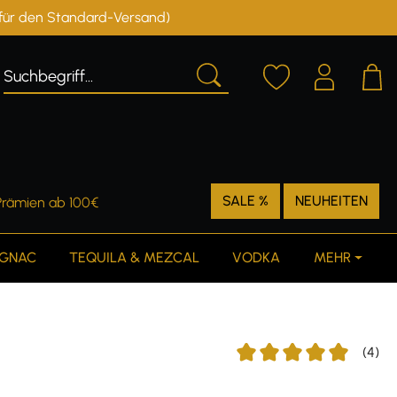
r für den Standard-Versand)
Deutschland
Österreich
SALE %
NEUHEITEN
Prämien ab 100€
GNAC
TEQUILA & MEZCAL
VODKA
MEHR
(4)
Durchschnittliche Bewert