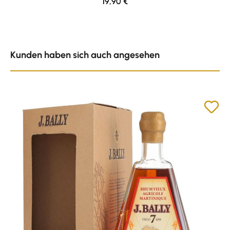
Regulärer Preis:
19,90 €
Produktgalerie überspringen
Kunden haben sich auch angesehen