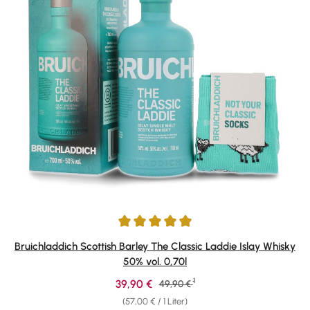
Durchschnittliche Bewertung von 4.92 von 5 Sternen
Bruichladdich Scottish Barley The Classic Laddie Islay Whisky
50% vol. 0,70l
1
Verkaufspreis:
39,90 €
Regulärer Preis:
49,90 €
(57,00 € / 1 Liter)