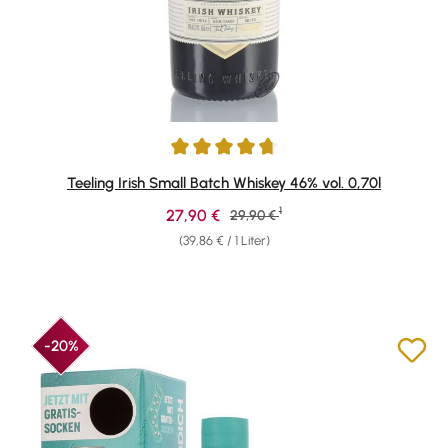
Durchschnittliche Bewertung von 4.79 von 5 Sternen
Teeling Irish Small Batch Whiskey 46% vol. 0,70l
1
Verkaufspreis:
27,90 €
Regulärer Preis:
29,90 €
(39,86 € / 1 Liter)
-20%