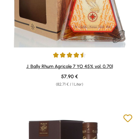
Durchschnittliche Bewertung von 4.57 von 5 Sternen
J. Bally Rhum Agricole 7 YO 45% vol. 0,70l
Regulärer Preis:
57,90 €
(82,71 € / 1 Liter)