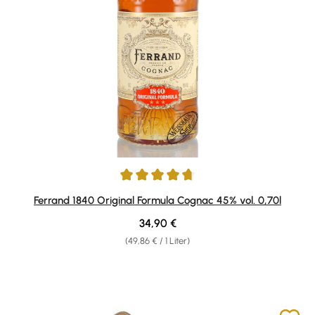
Durchschnittliche Bewertung von 4.75 von 5 Sternen
Ferrand 1840 Original Formula Cognac 45% vol. 0,70l
Regulärer Preis:
34,90 €
(49,86 € / 1 Liter)