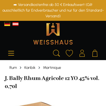
➡️ Versandkostenfrei ab 50 € Einkaufswert (Gilt
alt springen
ausschließlich für Endverbraucher und nur für den Standard-
Versand)
Rum
Karibik
Martinique
J. Bally Rhum Agricole 12 YO 45% vol.
0,70l
Bildergalerie überspringen