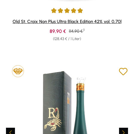
Durchschnittliche Bewertung von 4.97 von 5 Sternen
Old St. Croix Non Plus Ultra Black Edition 42% vol. 0,70l
1
Verkaufspreis:
89,90 €
Regulärer Preis:
114,90 €
(128,43 € / 1 Liter)