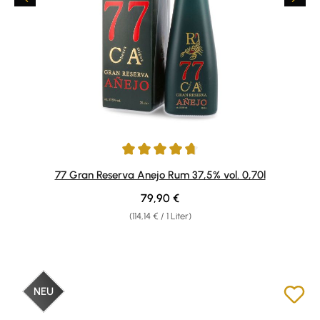
Durchschnittliche Bewertung von 4.86 von 5 Sternen
77 Gran Reserva Anejo Rum 37,5% vol. 0,70l
Regulärer Preis:
79,90 €
(114,14 € / 1 Liter)
NEU