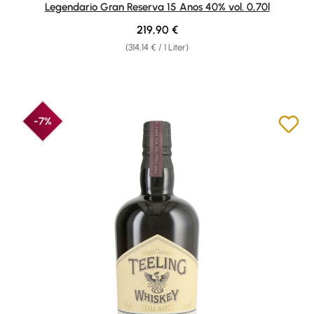
Legendario Gran Reserva 15 Anos 40% vol. 0,70l
Regulärer Preis:
219,90 €
(314,14 € / 1 Liter)
-7%