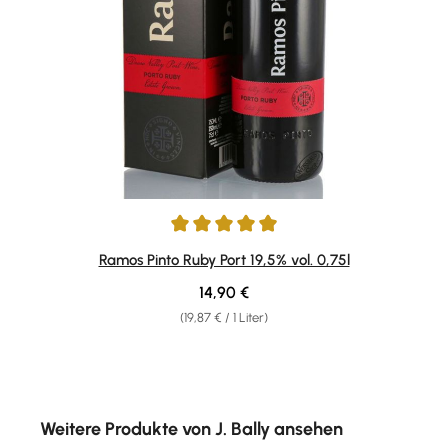
Durchschnittliche Bewertung von 4.88 von 5 Sternen
Ramos Pinto Ruby Port 19,5% vol. 0,75l
Regulärer Preis:
14,90 €
(19,87 € / 1 Liter)
Produktgalerie überspringen
Weitere Produkte von J. Bally ansehen