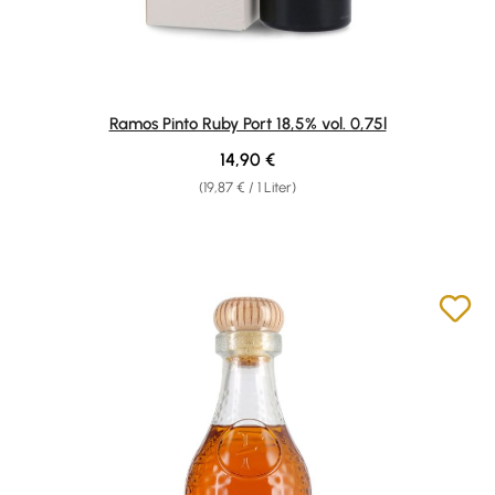
Ramos Pinto Ruby Port 18,5% vol. 0,75l
Regulärer Preis:
14,90 €
(19,87 € / 1 Liter)