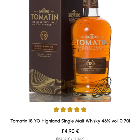
Durchschnittliche Bewertung von 5 von 5 Sternen
Tomatin 18 YO Highland Single Malt Whisky 46% vol. 0,70l
Regulärer Preis:
114,90 €
(164,14 € / 1 Liter)