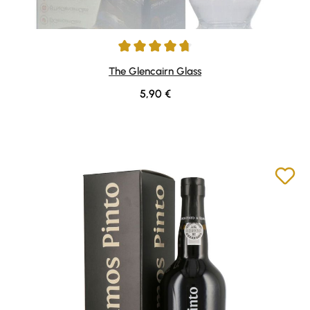
Durchschnittliche Bewertung von 4.84 von 5 Sternen
The Glencairn Glass
Regulärer Preis:
5,90 €