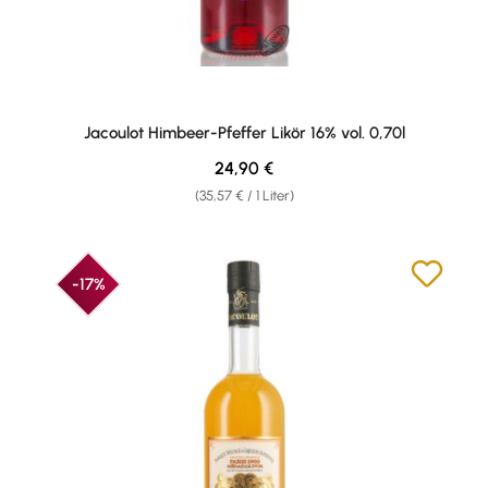
Jacoulot Himbeer-Pfeffer Likör 16% vol. 0,70l
Regulärer Preis:
24,90 €
(35,57 € / 1 Liter)
-17%