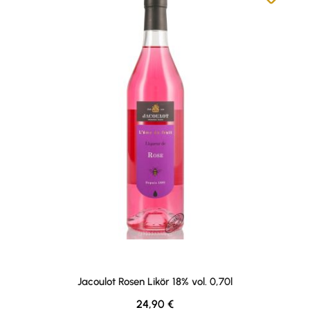
Jacoulot Rosen Likör 18% vol. 0,70l
Regulärer Preis:
24,90 €