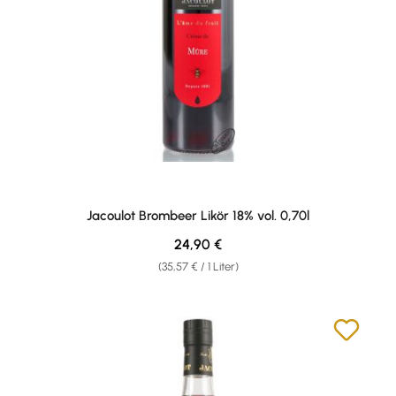
Jacoulot Brombeer Likör 18% vol. 0,70l
Regulärer Preis:
24,90 €
(35,57 € / 1 Liter)