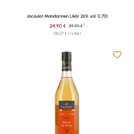
Jacoulot Mandarinen Likör 26% vol. 0,70l
1
Verkaufspreis:
24,90 €
Regulärer Preis:
29,90 €
(35,57 € / 1 Liter)