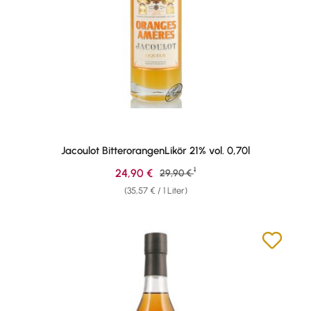
Jacoulot BitterorangenLikör 21% vol. 0,70l
1
Verkaufspreis:
24,90 €
Regulärer Preis:
29,90 €
(35,57 € / 1 Liter)