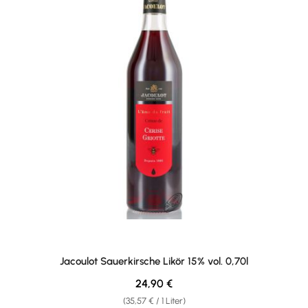
Jacoulot Sauerkirsche Likör 15% vol. 0,70l
Regulärer Preis:
24,90 €
(35,57 € / 1 Liter)