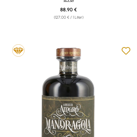
Regulärer Preis:
88,90 €
(127,00 € / 1 Liter)