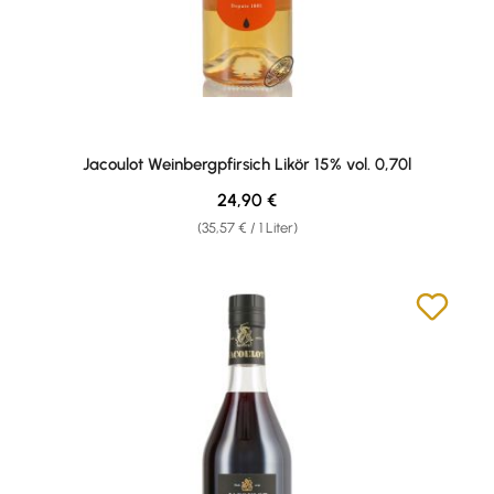
Jacoulot Weinbergpfirsich Likör 15% vol. 0,70l
Regulärer Preis:
24,90 €
(35,57 € / 1 Liter)