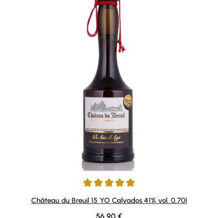
Durchschnittliche Bewertung von 5 von 5 Sternen
Château du Breuil 15 YO Calvados 41% vol. 0,70l
Regulärer Preis:
56,90 €