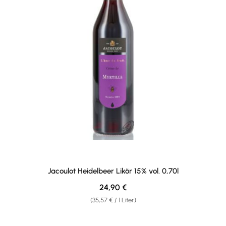
Jacoulot Heidelbeer Likör 15% vol. 0,70l
Regulärer Preis:
24,90 €
(35,57 € / 1 Liter)