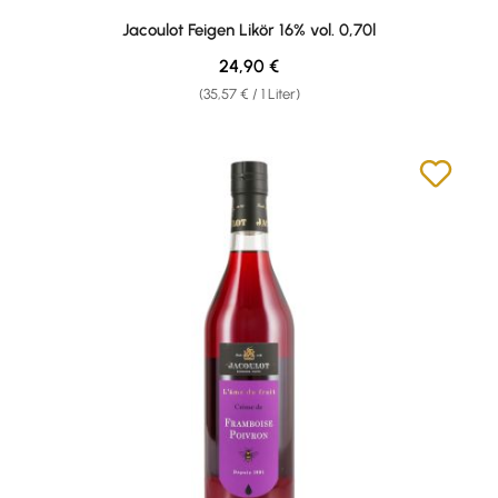
Jacoulot Feigen Likör 16% vol. 0,70l
Regulärer Preis:
24,90 €
(35,57 € / 1 Liter)