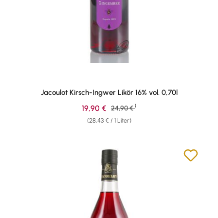
Jacoulot Kirsch-Ingwer Likör 16% vol. 0,70l
1
Verkaufspreis:
19,90 €
Regulärer Preis:
24,90 €
(28,43 € / 1 Liter)