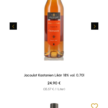
Jacoulot Kastanien Likör 18% vol. 0,70l
Regulärer Preis:
24,90 €
(35,57 € / 1 Liter)