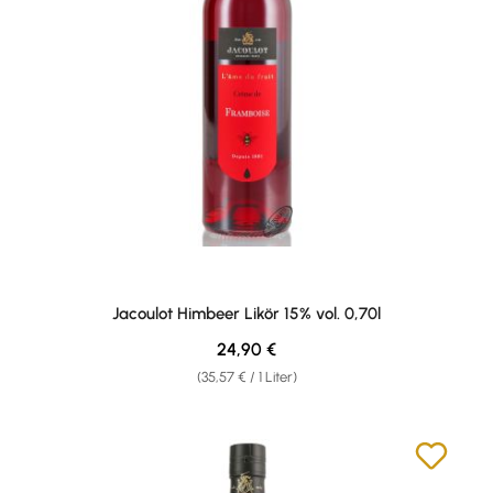
Jacoulot Himbeer Likör 15% vol. 0,70l
Regulärer Preis:
24,90 €
(35,57 € / 1 Liter)