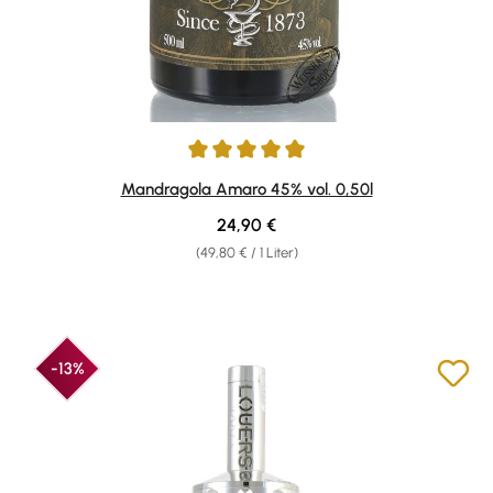
Durchschnittliche Bewertung von 5 von 5 Sternen
Mandragola Amaro 45% vol. 0,50l
Regulärer Preis:
24,90 €
(49,80 € / 1 Liter)
-13%