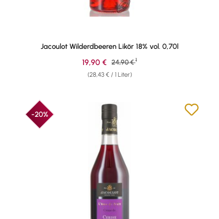
Jacoulot Wilderdbeeren Likör 18% vol. 0,70l
1
Verkaufspreis:
19,90 €
Regulärer Preis:
24,90 €
(28,43 € / 1 Liter)
-20%