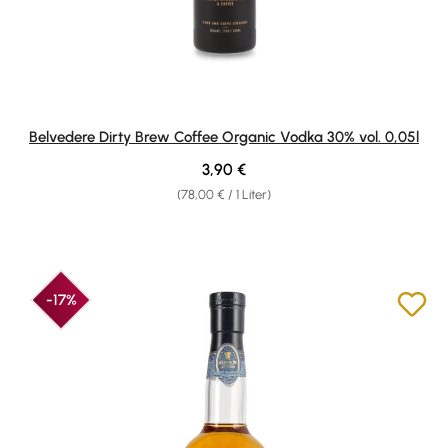
Belvedere Dirty Brew Coffee Organic Vodka 30% vol. 0,05l
Regulärer Preis:
3,90 €
(78,00 € / 1 Liter)
-17%