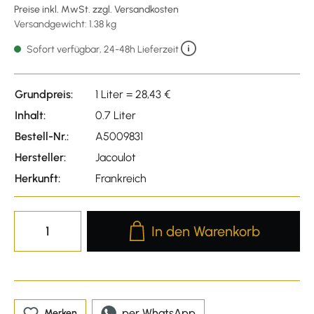
Preise inkl. MwSt. zzgl. Versandkosten
Versandgewicht: 1.38 kg
Sofort verfügbar, 24-48h Lieferzeit
Grundpreis:
1 Liter = 28,43 €
Inhalt:
0.7 Liter
Bestell-Nr.:
A5009831
Hersteller:
Jacoulot
Herkunft:
Frankreich
Produkt Anzahl: Gib den gewünscht
In den Warenkorb
per WhatsApp
Merken