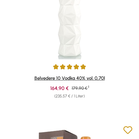
Durchschnittliche Bewertung von 5 von 5 Sternen
Belvedere 10 Vodka 40% vol. 0,70l
1
Verkaufspreis:
164,90 €
Regulärer Preis:
179,90 €
(235,57 € / 1 Liter)