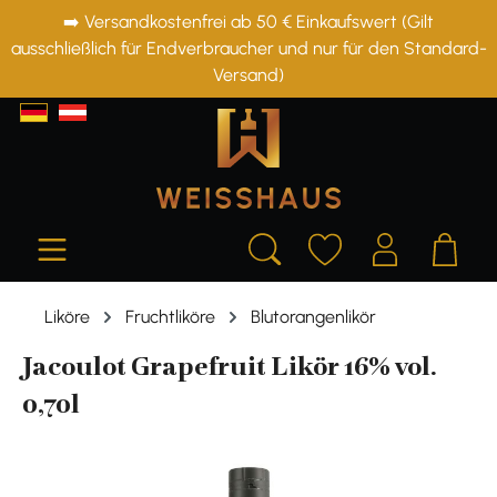
➡️ Versandkostenfrei ab 50 € Einkaufswert (Gilt
alt springen
ausschließlich für Endverbraucher und nur für den Standard-
Versand)
Liköre
Fruchtliköre
Blutorangenlikör
Jacoulot Grapefruit Likör 16% vol.
0,70l
Bildergalerie überspringen