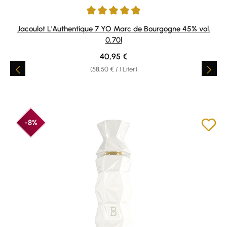
Durchschnittliche Bewertung von 5 von 5 Sternen
Jacoulot L'Authentique 7 YO Marc de Bourgogne 45% vol.
0,70l
Regulärer Preis:
40,95 €
(58,50 € / 1 Liter)
-8%