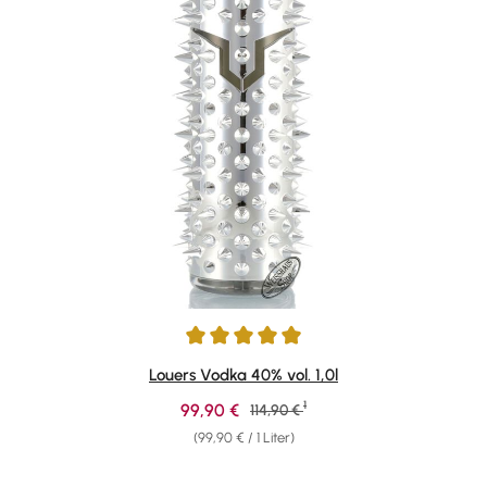
Durchschnittliche Bewertung von 5 von 5 Sternen
Louers Vodka 40% vol. 1,0l
1
Verkaufspreis:
99,90 €
Regulärer Preis:
114,90 €
(99,90 € / 1 Liter)