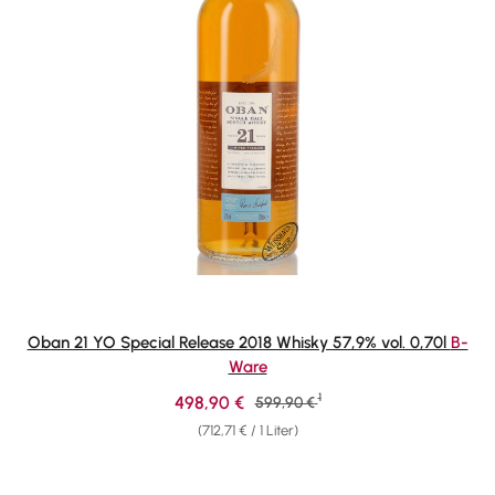
Oban 21 YO Special Release 2018 Whisky 57,9% vol. 0,70l
B-
Ware
1
Verkaufspreis:
498,90 €
Regulärer Preis:
599,90 €
(712,71 € / 1 Liter)